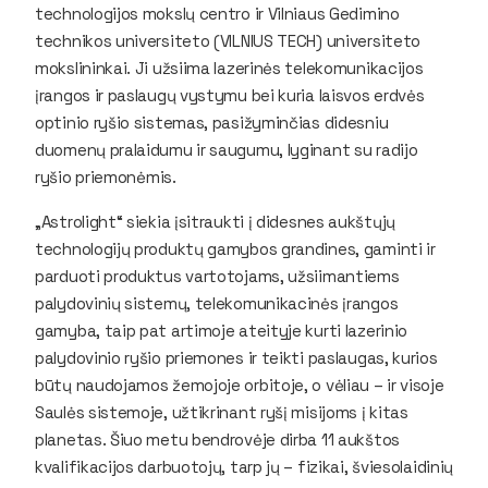
technologijos mokslų centro ir Vilniaus Gedimino
technikos universiteto (VILNIUS TECH) universiteto
mokslininkai. Ji užsiima lazerinės telekomunikacijos
įrangos ir paslaugų vystymu bei kuria laisvos erdvės
optinio ryšio sistemas, pasižyminčias didesniu
duomenų pralaidumu ir saugumu, lyginant su radijo
ryšio priemonėmis.
„Astrolight“ siekia įsitraukti į didesnes aukštųjų
technologijų produktų gamybos grandines, gaminti ir
parduoti produktus vartotojams, užsiimantiems
palydovinių sistemų, telekomunikacinės įrangos
gamyba, taip pat artimoje ateityje kurti lazerinio
palydovinio ryšio priemones ir teikti paslaugas, kurios
būtų naudojamos žemojoje orbitoje, o vėliau – ir visoje
Saulės sistemoje, užtikrinant ryšį misijoms į kitas
planetas. Šiuo metu bendrovėje dirba 11 aukštos
kvalifikacijos darbuotojų, tarp jų – fizikai, šviesolaidinių