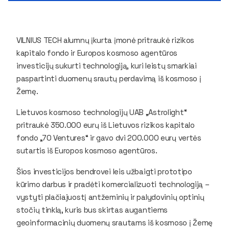
VILNIUS TECH alumnų įkurta įmonė pritraukė rizikos
kapitalo fondo ir Europos kosmoso agentūros
investicijų sukurti technologiją, kuri leistų smarkiai
paspartinti duomenų srautų perdavimą iš kosmoso į
Žemę.
Lietuvos kosmoso technologijų UAB „Astrolight“
pritraukė 350.000 eurų iš Lietuvos rizikos kapitalo
fondo „70 Ventures“ ir gavo dvi 200.000 eurų vertės
sutartis iš Europos kosmoso agentūros.
Šios investicijos bendrovei leis užbaigti prototipo
kūrimo darbus ir pradėti komercializuoti technologiją –
vystyti plačiajuostį antžeminių ir palydovinių optinių
stočių tinklą, kuris bus skirtas augantiems
geoinformacinių duomenų srautams iš kosmoso į Žemę