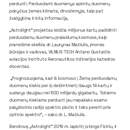
perduoti. Perduodami duomenys apimtų duomenų
pokyčius žemės klimate, dirvožemyje, taip pat
žvalgybinę ir kitą informaciją.
„Astrolight“ projektas leidžia milijonus kartų padidinti
perduodamų duomenų pralaidumą kosmose, kaip
pranešime skelbia dr. Laurynas Mačiulis, įmonės
įkūrėjas ir vadovas, VILNIUS TECH Antano Gustaičio
aviacijos instituto Aeronautikos inžinerijos katedros
docentas.
„Prognozuojama, kad iš kosmoso į Žemę perduodamų
duomenų kiekis per šį dešimtmetį išaugs 14 kartų ir
sudarys daugiau nei 500 milijardų gigabaitų. Tokiems
duomenų kiekiams perduoti jau nepakaks esamo
palydovinio radijo spektro pločio ir teks pereiti prie
optinio spektro“, – sako dr. L. Mačiulis.
Bendrovę „Astrolight“ 2019 m. lapkritį įsteigė Fizinių ir