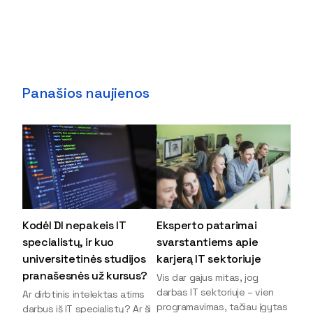
Panašios naujienos
Kodėl DI nepakeis IT
Eksperto patarimai
specialistų, ir kuo
svarstantiems apie
universitetinės studijos
karjerą IT sektoriuje
pranašesnės už kursus?
Vis dar gajus mitas, jog
darbas IT sektoriuje – vien
Ar dirbtinis intelektas atims
programavimas, tačiau įgytas
darbus iš IT specialistų? Ar ši