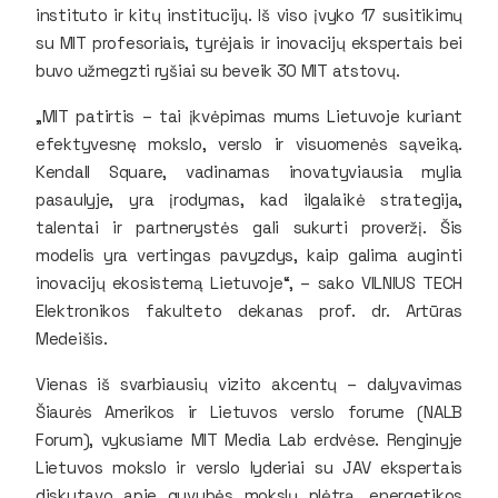
instituto ir kitų institucijų. Iš viso įvyko 17 susitikimų
su MIT profesoriais, tyrėjais ir inovacijų ekspertais bei
buvo užmegzti ryšiai su beveik 30 MIT atstovų.
„MIT patirtis – tai įkvėpimas mums Lietuvoje kuriant
efektyvesnę mokslo, verslo ir visuomenės sąveiką.
Kendall Square
, vadinamas inovatyviausia mylia
pasaulyje, yra įrodymas, kad ilgalaikė strategija,
talentai ir partnerystės gali sukurti proveržį. Šis
modelis yra vertingas pavyzdys, kaip galima auginti
inovacijų ekosistemą Lietuvoje“, – sako VILNIUS TECH
Elektronikos fakulteto dekanas prof. dr. Artūras
Medeišis.
Vienas iš svarbiausių vizito akcentų – dalyvavimas
Šiaurės Amerikos ir Lietuvos verslo forume (
NALB
Forum
), vykusiame
MIT Media Lab
erdvėse. Renginyje
Lietuvos mokslo ir verslo lyderiai su JAV ekspertais
diskutavo apie gyvybės mokslų plėtrą, energetikos