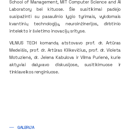
School of Management, MIT Computer Science and AI
Laboratory
bei kituose. Šie susitikimai padėjo
susipažinti su pasaulinio lygio tyrimais, vykdomais
kvantinių technologijų, neuroinžinerijos, dirbtinio
intelekto ir švietimo inovacijų srityse.
VILNIUS TECH komandą atstovavo prof. dr. Artūras
Medeišis, prof. dr. Artūras Kilikevičius, prof. dr. Violeta
Motuzienė, dr. Jelena Kabulova ir Vilma Purienė, kurie
aktyviai dalyvavo diskusijose, susitikimuose ir
tinklaveikos renginiuose.
GALERIJA