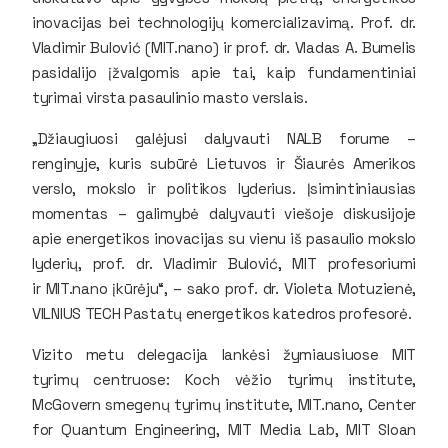
inovacijas bei technologijų komercializavimą. Prof. dr.
Vladimir Bulović (
MIT.nano
) ir prof. dr. Vladas A. Bumelis
pasidalijo įžvalgomis apie tai, kaip fundamentiniai
tyrimai virsta pasaulinio masto verslais.
„Džiaugiuosi galėjusi dalyvauti NALB forume –
renginyje, kuris subūrė Lietuvos ir Šiaurės Amerikos
verslo, mokslo ir politikos lyderius. Įsimintiniausias
momentas – galimybė dalyvauti viešoje diskusijoje
apie energetikos inovacijas su vienu iš pasaulio mokslo
lyderių, prof. dr. Vladimir Bulović, MIT profesoriumi
ir
MIT.nano
įkūrėju“, – sako prof. dr. Violeta Motuzienė,
VILNIUS TECH Pastatų energetikos katedros profesorė.
Vizito metu delegacija lankėsi žymiausiuose MIT
tyrimų centruose:
Koch vėžio tyrimų institute,
McGovern smegenų tyrimų institute, MIT.nano, Center
for Quantum Engineering, MIT Media Lab, MIT Sloan