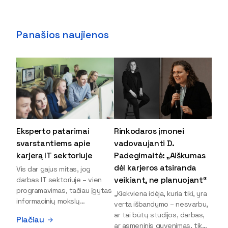
Panašios naujienos
Eksperto patarimai
Rinkodaros įmonei
svarstantiems apie
vadovaujanti D.
karjerą IT sektoriuje
Padegimaitė: „Aiškumas
dėl karjeros atsiranda
Vis dar gajus mitas, jog
veikiant, ne planuojant“
darbas IT sektoriuje – vien
programavimas, tačiau įgytas
„Kiekviena idėja, kuria tiki, yra
informacinių mokslų
verta išbandymo – nesvarbu,
išsilavinimas gali atverti kur
ar tai būtų studijos, darbas,
Plačiau
kas daugiau durų ir net
ar asmeninis gyvenimas, tik