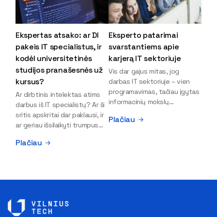
Ekspertas atsako: ar DI
Eksperto patarimai
pakeis IT specialistus, ir
svarstantiems apie
kodėl universitetinės
karjerą IT sektoriuje
studijos pranašesnės už
Vis dar gajus mitas, jog
kursus?
darbas IT sektoriuje – vien
programavimas, tačiau įgytas
Ar dirbtinis intelektas atims
informacinių mokslų
darbus iš IT specialistų? Ar ši
išsilavinimas gali atverti kur
sritis apskritai dar paklausi, ir
Plačiau
kas daugiau durų ir net
ar geriau išsilaikyti trumpus
užauginti iki vadovų. Sparčiai
kursus, ar vis tik stoti į
Plačiau
keičiantis technologijoms,
universitetą? Tokie klausimai
šiandien darbo rinkoje trūksta
dažniausiai iškyla apie
dirbtinio intelekto (DI),
informacinių technologijų
kibernetinio saugumo,
studijas svarstantiems
debesijos ekspertų,
jaunuoliams. Iš šiuos ir kitus
duomenų analitikų.
klausimus apie šio sektoriaus
Apsispręsti dėl studijų
ypatybes bei universitetinių
programos ar karjeros
studijų pranašumą pasakoja