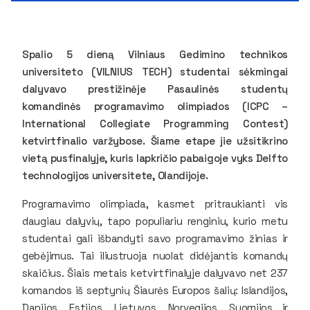
Spalio 5 dieną Vilniaus Gedimino technikos
universiteto (VILNIUS TECH) studentai sėkmingai
dalyvavo prestižinėje Pasaulinės studentų
komandinės programavimo olimpiados (ICPC –
International Collegiate Programming Contest)
ketvirtfinalio varžybose. Šiame etape jie užsitikrino
vietą pusfinalyje, kuris lapkričio pabaigoje vyks Delfto
technologijos universitete, Olandijoje.
Programavimo olimpiada, kasmet pritraukianti vis
daugiau dalyvių, tapo populiariu renginiu, kurio metu
studentai gali išbandyti savo programavimo žinias ir
gebėjimus. Tai iliustruoja nuolat didėjantis komandų
skaičius. Šiais metais ketvirtfinalyje dalyvavo net 237
komandos iš septynių Šiaurės Europos šalių: Islandijos,
Danijos, Estijos, Lietuvos, Norvegijos, Suomijos ir