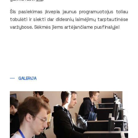
Šis pasiekimas įkvepia jaunus programuotojus toliau
tobulėti ir siekti dar didesnių laimėjimų tarptautinėse
varžybose. Sėkmės jiems artėjančiame pusfinalyje!
GALERIJA