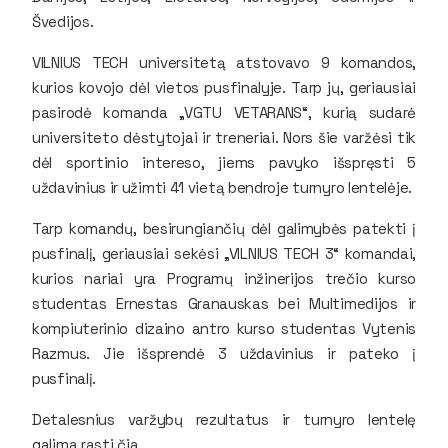
Švedijos.
VILNIUS TECH universitetą atstovavo 9 komandos,
kurios kovojo dėl vietos pusfinalyje. Tarp jų, geriausiai
pasirodė komanda „VGTU VETARANS“, kurią sudarė
universiteto dėstytojai ir treneriai. Nors šie varžėsi tik
dėl sportinio intereso, jiems pavyko išspręsti 5
uždavinius ir užimti 41 vietą bendroje turnyro lentelėje.
Tarp komandų, besirungiančių dėl galimybės patekti į
pusfinalį, geriausiai sekėsi „VILNIUS TECH 3“ komandai,
kurios nariai yra Programų inžinerijos trečio kurso
studentas Ernestas Granauskas bei Multimedijos ir
kompiuterinio dizaino antro kurso studentas Vytenis
Razmus. Jie išsprendė 3 uždavinius ir pateko į
pusfinalį.
Detalesnius varžybų rezultatus ir turnyro lentelę
galima rasti
čia
.