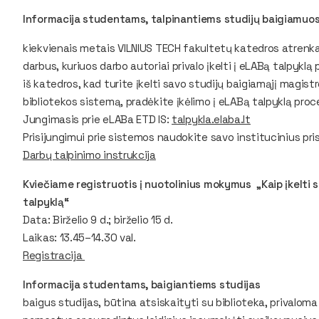
Informacija studentams, talpinantiems studijų baigiamuosi
kiekvienais metais VILNIUS TECH fakultetų katedros atrenk
darbus, kuriuos darbo autoriai privalo įkelti į eLABą talpykl
iš katedros, kad turite įkelti savo studijų baigiamąjį magis
bibliotekos sistemą, pradėkite įkėlimo į eLABą talpyklą pro
Jungimasis prie eLABa ETD IS:
talpykla.elaba.lt
Prisijungimui prie sistemos naudokite savo institucinius pr
Darbų talpinimo instrukcija
Kviečiame registruotis į nuotolinius mokymus „Kaip įkelti 
talpyklą“
Data: Birželio 9 d.; birželio 15 d.
Laikas: 13.45–14.30 val.
Registracija
Informacija studentams, baigiantiems studijas
baigus studijas, būtina atsiskaityti su biblioteka, privaloma 