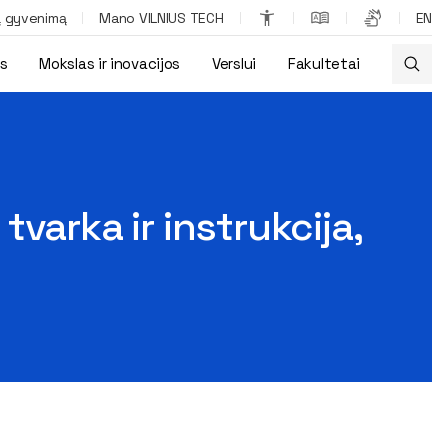
ą gyvenimą
Mano VILNIUS TECH
EN
os
Mokslas ir inovacijos
Verslui
Fakultetai
as
varka ir instrukcija,