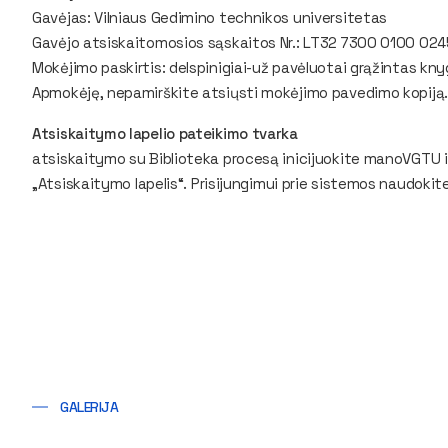
Gavėjas: Vilniaus Gedimino technikos universitetas
Gavėjo atsiskaitomosios sąskaitos Nr.: LT32 7300 0100 024
Mokėjimo paskirtis: delspinigiai-už pavėluotai grąžintas kn
Apmokėję, nepamirškite atsiųsti mokėjimo pavedimo kopiją.
Atsiskaitymo lapelio pateikimo tvarka
atsiskaitymo su Biblioteka procesą inicijuokite manoVGTU
„
Atsiskaitymo lapelis
“. Prisijungimui prie sistemos naudokit
GALERIJA