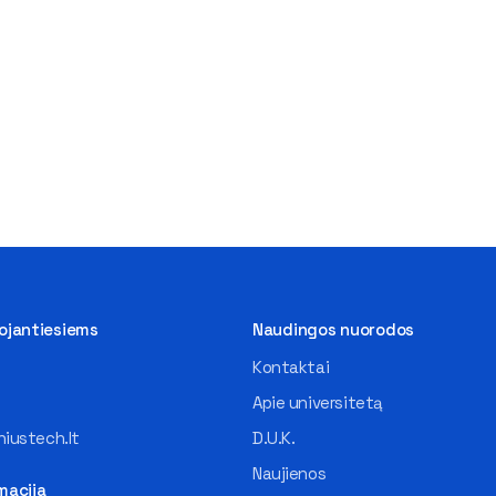
tojantiesiems
Naudingos nuorodos
Kontaktai
Apie universitetą
iustech.lt
D.U.K.
Naujienos
macija