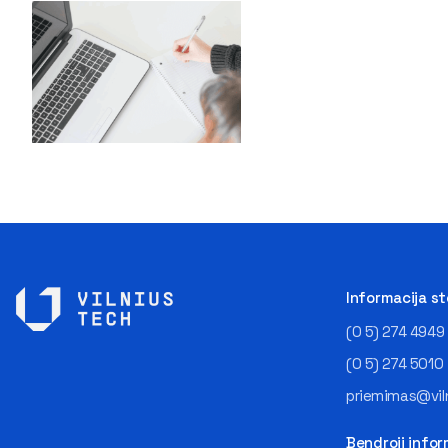
Informacija s
(0 5) 274 4949
(0 5) 274 5010
priemimas@viln
Bendroji infor