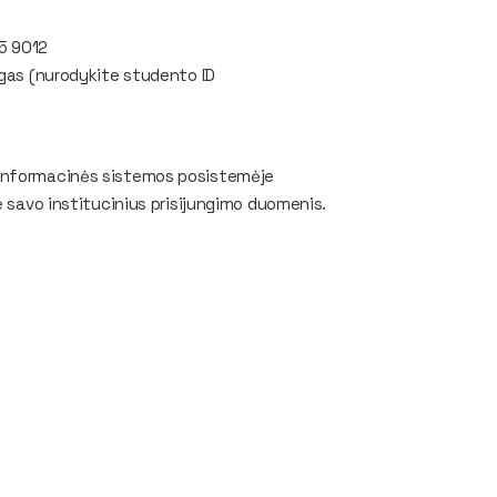
5 9012
ygas (nurodykite studento ID
 informacinės sistemos posistemėje
e savo institucinius prisijungimo duomenis.