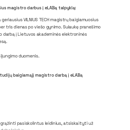
us magistro darbus į eLABą talpyklą:
a geriausius VILNIUS TECH magistrų baigiamuosius
ą per tris dienas po viešo gynimo. Sulaukę pranešimo
tro darbą į Lietuvos akademinės elektroninės
cesą.
isijungimo duomenis.
studijų baigiamąjį magistro darbą į eLABą
grąžinti pasiskolintus leidinius, atsiskaityti už