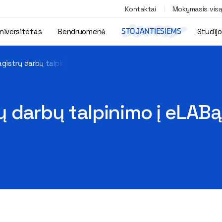
Kontaktai
Mokymasis vis
niversitetas
Bendruomenė
Studij
STOJANTIESIEMS
gistrų darbų talpinimo į eLABą tvarka ir instrukcija, atsiskaitym
darbų talpinimo į eLABą t