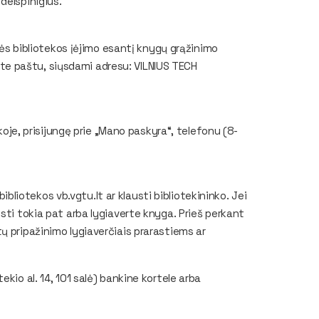
delspinigius.
inės bibliotekos įėjimo esantį knygų grąžinimo
nkite paštu, siųsdami adresu: VILNIUS TECH
ekoje, prisijungę prie „Mano paskyra“, telefonu (8-
 bibliotekos vb.vgtu.lt ar klausti bibliotekininko. Jei
sti tokia pat arba lygiaverte knyga. Prieš perkant
ų pripažinimo lygiaverčiais prarastiems ar
ekio al. 14, 101 salė) bankine kortele arba