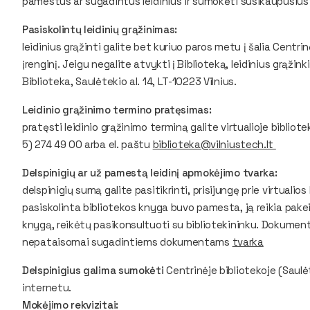
pamestus ar sugadintus leidinius ir sumokėti susikaupusius 
Pasiskolintų leidinių grąžinimas:
leidinius grąžinti galite bet kuriuo paros metu į šalia Centr
įrenginį. Jeigu negalite atvykti į Biblioteką, leidinius grąži
Biblioteka, Saulėtekio al. 14, LT-10223 Vilnius.
Leidinio grąžinimo termino pratęsimas:
pratęsti leidinio grąžinimo terminą galite virtualioje bibliot
5) 274 49 00 arba el. paštu
biblioteka@vilniustech.lt
Delspinigių ar už pamestą leidinį apmokėjimo tvarka:
delspinigių sumą galite pasitikrinti, prisijungę prie virtualios
pasiskolinta bibliotekos knyga buvo pamesta, ją reikia pakei
knygą, reikėtų pasikonsultuoti su bibliotekininku. Dokument
nepataisomai sugadintiems dokumentams
tvarka
Delspinigius galima sumokėti
Centrinėje bibliotekoje (Saulėt
internetu.
Mokėjimo rekvizitai: