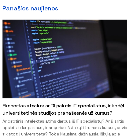
Panašios naujienos
Ekspertas atsako: ar DI pakeis IT specialistus, ir kodėl
universitetinės studijos pranašesnės už kursus?
Ar dirbtinis intelektas atims darbus iš IT specialistų? Ar ši sritis
apskritai dar paklausi, ir ar geriau išsilaikyti trumpus kursus, ar vis
tik stoti į universitetą? Tokie klausimai dažniausiai iškyla apie