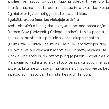
anglies bei azoto cikluose, taip prisidedant prie oro 
triukšmingame miesto centre – pagerinta akustika. Nelyg
žymiai efektyviau nei lygus betonas ar stiklas.
Ilgalaikis eksperimentas viešojoje erdvėje
Architektūrinius biologiškai aktyvaus betono panaudojimo
Marcos Cruz (University College London), tačiau pasaulyje 
tai bus pirmasis tokio pobūdžio viešas eksperimentas.
„Mums tai – unikali galimybė išeiti iš laboratorijos ribų.
aplinkoje, kaip ji keičiasi bėgant laikui ir metų laikams. T
kitokie – ne sterilūs, o kintantys ir gyvybingi“, – džiaugiasi 
Planuojama, kad atnaujinta stogo terasa su sodu ir eksp
atverta kitų metų vasarą. Tai taps ne tik poilsio vieta, b
santykį su miesto gamta ir ateities architektūra.