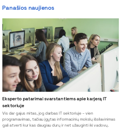
Panašios naujienos
Eksperto patarimai svarstantiems apie karjerą IT
sektoriuje
Vis dar gajus mitas, jog darbas IT sektoriuje – vien
programavimas, tačiau įgytas informacinių mokslų išsilavinimas
gali atverti kur kas daugiau durų ir net užauginti iki vadovų.