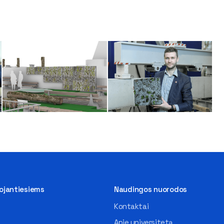
tojantiesiems
Naudingos nuorodos
Kontaktai
Apie universitetą