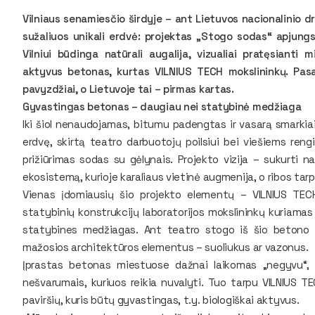
Vilniaus senamiesčio širdyje – ant Lietuvos nacionalinio 
sužaliuos unikali erdvė: projektas „Stogo sodas“ apjungs
Vilniui būdinga natūrali augalija, vizualiai pratęsianti 
aktyvus betonas, kurtas VILNIUS TECH mokslininkų. Pas
pavyzdžiai, o Lietuvoje tai – pirmas kartas.
Gyvastingas betonas – daugiau nei statybinė medžiaga
Iki šiol nenaudojamas, bitumu padengtas ir vasarą smarkiai
erdvę, skirtą teatro darbuotojų poilsiui bei viešiems rengi
prižiūrimas sodas su gėlynais. Projekto vizija – sukurti na
ekosistemą, kurioje karaliaus vietinė augmenija, o ribos ta
Vienas įdomiausių šio projekto elementų – VILNIUS TECH
statybinių konstrukcijų laboratorijos mokslininkų kuriamas 
statybines medžiagas. Ant teatro stogo iš šio betono 
mažosios architektūros elementus – suoliukus ar vazonus.
Įprastas betonas miestuose dažnai laikomas „negyvu“,
nešvarumais, kuriuos reikia nuvalyti. Tuo tarpu VILNIUS TE
paviršių, kuris būtų gyvastingas, t.y. biologiškai aktyvus.