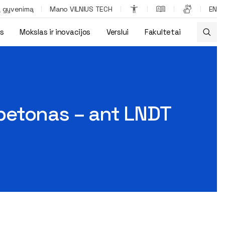
ą gyvenimą
Mano VILNIUS TECH
EN
os
Mokslas ir inovacijos
Verslui
Fakultetai
ejis – pirmas šalyje
betonas – ant LNDT