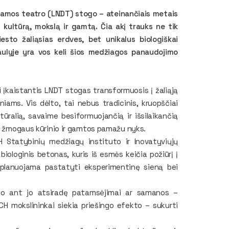
dramos teatro (LNDT) stogo – ateinančiais metais
 kultūrą, mokslą ir gamtą. Čia akį trauks ne tik
miesto žaliąsias erdves, bet unikalus biologiškai
aulyje yra vos keli šios medžiagos panaudojimo
 įkaistantis LNDT stogas transformuosis į žaliąją
niams. Vis dėlto, tai nebus tradicinis, kruopščiai
tūralią, savaime besiformuojančią ir išsilaikančią
rp žmogaus kūrinio ir gamtos pamažu nyks.
 Statybinių medžiagų instituto ir Inovatyviųjų
biologinis betonas, kuris iš esmės keičia požiūrį į
planuojama pastatyti eksperimentinę sieną bei
 o ant jo atsiradę patamsėjimai ar samanos –
CH mokslininkai siekia priešingo efekto – sukurti