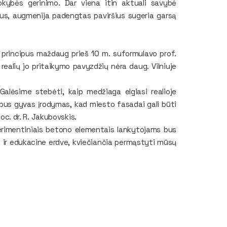
kokybės gerinimo. Dar viena itin aktuali savybė
us, augmenija padengtas paviršius sugeria garsą
 principus maždaug prieš 10 m. suformulavo prof.
realių jo pritaikymo pavyzdžių nėra daug. Vilniuje
 Galėsime stebėti, kaip medžiaga elgiasi realioje
ai bus gyvas įrodymas, kad miesto fasadai gali būti
doc. dr. R. Jakubovskis.
erimentiniais betono elementais lankytojams bus
et ir edukacine erdve, kviečiančia permąstyti mūsų