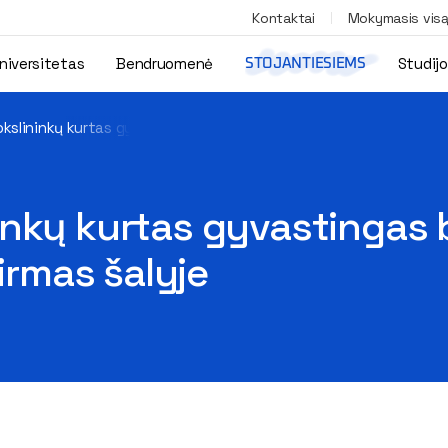
Kontaktai
Mokymasis vis
niversitetas
Bendruomenė
Studij
STOJANTIESIEMS
kslininkų kurtas gyvastingas betonas – ant LNDT stogo: toks atv
inkų kurtas gyvastingas 
pirmas šalyje