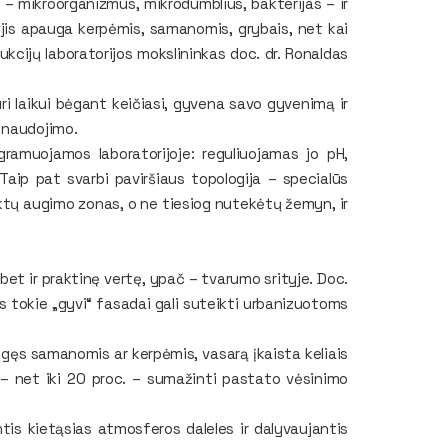
– mikroorganizmus, mikrodumblius, bakterijas – ir
iui jis apauga kerpėmis, samanomis, grybais, net kai
ukcijų laboratorijos mokslininkas doc. dr. Ronaldas
i laikui bėgant keičiasi, gyvena savo gyvenimą ir
 naudojimo.
ramuojamos laboratorijoje: reguliuojamas jo pH,
Taip pat svarbi paviršiaus topologija – specialūs
iektų augimo zonas, o ne tiesiog nutekėtų žemyn, ir
bet ir praktinę vertę, ypač – tvarumo srityje. Doc.
os tokie „gyvi“ fasadai gali suteikti urbanizuotoms
gęs samanomis ar kerpėmis, vasarą įkaista keliais
ai – net iki 20 proc. – sumažinti pastato vėsinimo
antis kietąsias atmosferos daleles ir dalyvaujantis