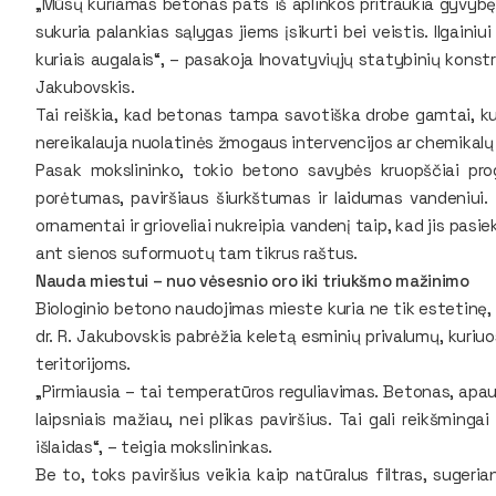
„Mūsų kuriamas betonas pats iš aplinkos pritraukia gyvybę 
sukuria palankias sąlygas jiems įsikurti bei veistis. Ilgain
kuriais augalais“, – pasakoja Inovatyviųjų statybinių konstr
Jakubovskis.
Tai reiškia, kad betonas tampa savotiška drobe gamtai, kur
nereikalauja nuolatinės žmogaus intervencijos ar chemikalų
Pasak mokslininko, tokio betono savybės kruopščiai prog
porėtumas, paviršiaus šiurkštumas ir laidumas vandeniui. 
ornamentai ir grioveliai nukreipia vandenį taip, kad jis pas
ant sienos suformuotų tam tikrus raštus.
Nauda miestui – nuo vėsesnio oro iki triukšmo mažinimo
Biologinio betono naudojimas mieste kuria ne tik estetinę, 
dr. R. Jakubovskis pabrėžia keletą esminių privalumų, kuriu
teritorijoms.
„Pirmiausia – tai temperatūros reguliavimas. Betonas, apau
laipsniais mažiau, nei plikas paviršius. Tai gali reikšming
išlaidas“, – teigia mokslininkas.
Be to, toks paviršius veikia kaip natūralus filtras, sugeri