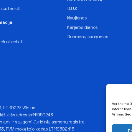
iustech.lt
D.U.K.
Naujienos
macija
Karjeros dienos
Duomenų saugumas
lniustech.lt
Vertiname Jū
1, LT-10223 Vilnius
internetinė
Vilniaus Ged
dėžutės adresas 111950243
ami ir saugomi Juridinių asmenų registre
43, PVM mokėtojo kodas LT119502413
Pr