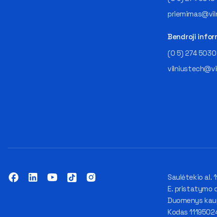
priemimas@viln
Bendroji infor
(0 5) 274 5030
vilniustech@vi
Saulėtekio al. 1
E. pristatymo 
Duomenys kaupi
Kodas 1119502