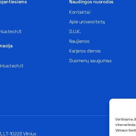
tojantiesiems
Naudingos nuorodos
Kontaktai
Apie universitetą
iustech.lt
D.U.K.
Naujienos
macija
Karjeros dienos
Duomenų saugumas
lniustech.lt
Vertiname Jū
internetinė
Vilniaus Ged
1, LT-10223 Vilnius