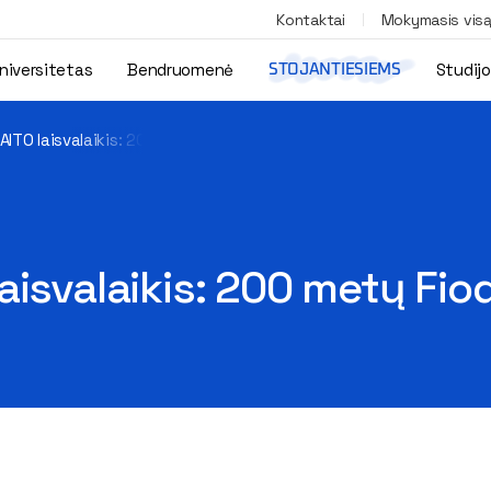
Kontaktai
Mokymasis vis
niversitetas
Bendruomenė
Studij
STOJANTIESIEMS
AITO laisvalaikis: 200 metų Fiodorui Dostojevskiui
isvalaikis: 200 metų Fio