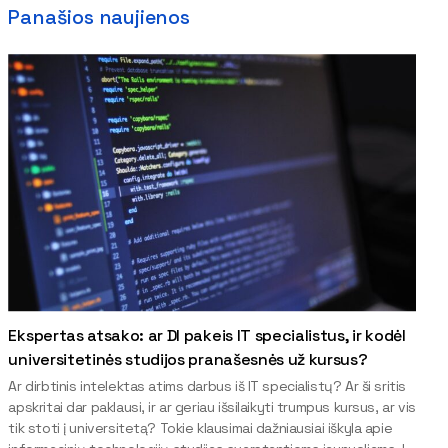
Panašios naujienos
Ekspertas atsako: ar DI pakeis IT specialistus, ir kodėl
universitetinės studijos pranašesnės už kursus?
Ar dirbtinis intelektas atims darbus iš IT specialistų? Ar ši sritis
apskritai dar paklausi, ir ar geriau išsilaikyti trumpus kursus, ar vis
tik stoti į universitetą? Tokie klausimai dažniausiai iškyla apie