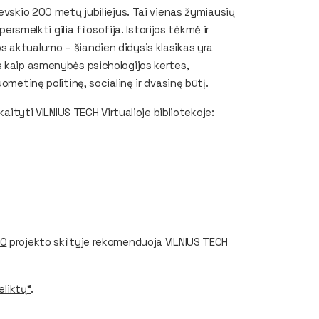
evskio 200 metų jubiliejus. Tai vienas žymiausių
ersmelkti gilia filosofija. Istorijos tėkmė ir
 aktualumo – šiandien didysis klasikas yra
s kaip asmenybės psichologijos kertes,
ometinę politinę, socialinę ir dvasinę būtį.
skaityti
VILNIUS TECH Virtualioje bibliotekoje
:
TO
projekto skiltyje rekomenduoja VILNIUS TECH
reliktų
“
.