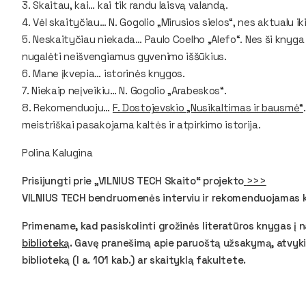
3. Skaitau, kai…
kai tik randu laisvą valandą.
4. Vėl skaityčiau…
N. Gogolio „Mirusios sielos“, nes aktualu iki
5. Neskaityčiau niekada…
Paulo Coelho „Alefo“. Nes ši knyga 
nugalėti neišvengiamus gyvenimo iššūkius.
6. Mane įkvepia…
istorinės knygos.
7. Niekaip neįveikiu…
N. Gogolio „Arabeskos“.
8. Rekomenduoju…
F. Dostojevskio „Nusikaltimas ir bausmė“
meistriškai pasakojama kaltės ir atpirkimo istorija.
Polina Kalugina
Prisijungti prie „VILNIUS TECH Skaito“ projekto
>>>
VILNIUS TECH bendruomenės interviu ir rekomenduojamas k
Primename, kad pasiskolinti grožinės literatūros knygas į 
biblioteką
. Gavę pranešimą apie paruoštą užsakymą, atvykit
biblioteką (I a. 101 kab.) ar skaityklą fakultete.