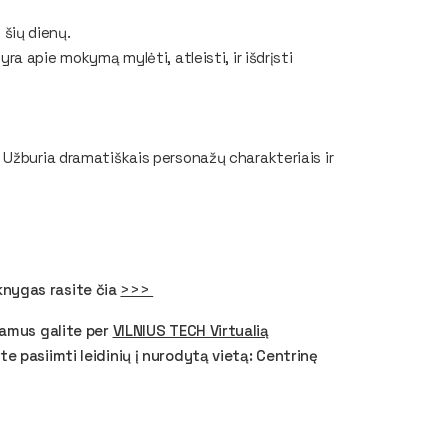
 šių dienų.
yra apie mokymą mylėti, atleisti, ir išdrįsti
. Užburia dramatiškais personažų charakteriais ir
nygas rasite čia
>>>
namus galite per
VILNIUS TECH Virtualią
e pasiimti leidinių į nurodytą vietą: Centrinę