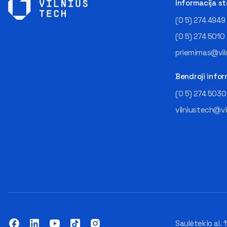
Informacija s
(0 5) 274 4949
(0 5) 274 5010
priemimas@viln
Bendroji infor
(0 5) 274 5030
vilniustech@vi
Saulėtekio al. 1