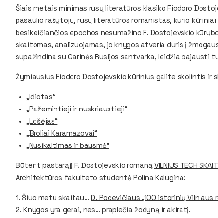
Šiais metais minimas rusų literatūros klasiko Fiodoro Dostoj
pasaulio rašytojų, rusų literatūros romanistas, kurio kūriniai p
besikeičiančios epochos nesumažino F. Dostojevskio kūrybos
skaitomas, analizuojamas, jo knygos atveria duris į žmogau
supažindina su Carinės Rusijos santvarka, leidžia pajausti tu
Žymiausius Fiodoro Dostojevskio kūrinius galite skolintis ir 
„Idiotas“
„Pažemintieji ir nuskriaustieji“
„Lošėjas“
„Broliai Karamazovai“
„Nusikaltimas ir bausmė“
Būtent pastarąjį F. Dostojevskio romaną
VILNIUS TECH SKAI
Architektūros fakulteto studentė Polina Kalugina:
1. Šiuo metu skaitau…
D. Pocevičiaus „100
istorinių Vilniaus 
2. Knygos yra gerai, nes…
praplečia žodyną ir akiratį.