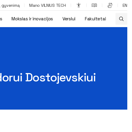
ą gyvenimą
Mano VILNIUS TECH
EN
os
Mokslas ir inovacijos
Verslui
Fakultetai
dorui Dostojevskiui