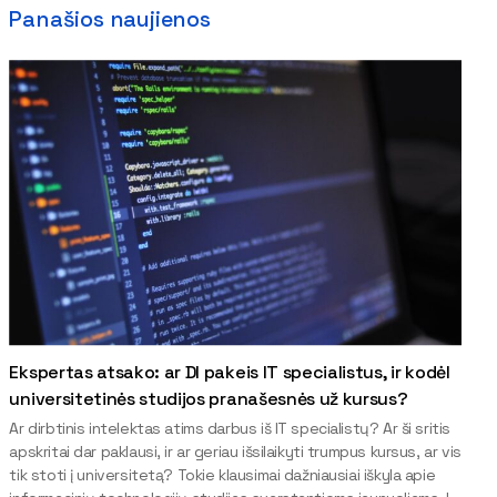
Panašios naujienos
Ekspertas atsako: ar DI pakeis IT specialistus, ir kodėl
universitetinės studijos pranašesnės už kursus?
Ar dirbtinis intelektas atims darbus iš IT specialistų? Ar ši sritis
apskritai dar paklausi, ir ar geriau išsilaikyti trumpus kursus, ar vis
tik stoti į universitetą? Tokie klausimai dažniausiai iškyla apie