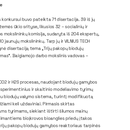
je
konkursui buvo pateikta 71 disertacija. 39 iš jų
mės ūkio srityse, likusios 32 – socialinių ir
s mokslininkų komisija, sudaryta iš 204 ekspertų,
10 jaunųjų mokslininkų. Tarp jų ir VILNIUS TECH
gynė disertaciją tema „Trijų pakopų biodujų
imas“. Baigiamojo darbo mokslinis vadovas –
 CO2 ir H2S procesas, naudojant biodujų gamybos
eksperimentinius ir skaitinio modeliavimo tyrimų
su biodujų valymo sistema, turintį modifikuotą
ami keli uždaviniai. Pirmasis skirtas
ms tyrimams, siekiant ištirti šilumos mainų
imantiems bioįkrovos bioanglies priedų įtakos
 trijų pakopų biodujų gamybos reaktoriaus tarpinės