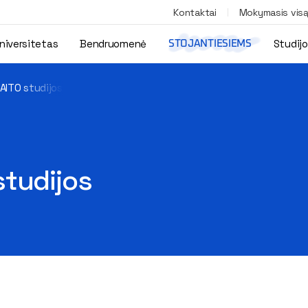
Kontaktai
Mokymasis vis
niversitetas
Bendruomenė
Studij
STOJANTIESIEMS
AITO studijos
studijos