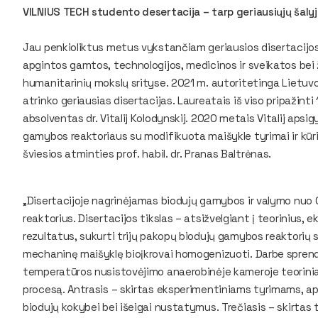
VILNIUS TECH studento desertacija – tarp geriausiųjų šaly
Jau penkioliktus metus vykstančiam geriausios disertacijos 
apgintos gamtos, technologijos, medicinos ir sveikatos bei že
humanitarinių mokslų srityse. 2021 m. autoritetinga Lietuvo
atrinko geriausias disertacijas. Laureatais iš viso pripažinti 
absolventas dr. Vitalij Kolodynskij. 2020 metais Vitalij apsi
gamybos reaktoriaus su modifikuota maišykle tyrimai ir kūr
šviesios atminties prof. habil. dr. Pranas Baltrėnas.
„Disertacijoje nagrinėjamas biodujų gamybos ir valymo nuo
reaktorius. Disertacijos tikslas – atsižvelgiant į teorinius, 
rezultatus, sukurti trijų pakopų biodujų gamybos reaktorių 
mechaninę maišyklę bioįkrovai homogenizuoti. Darbe sprendži
temperatūros nusistovėjimo anaerobinėje kameroje teorinia
procesą. Antrasis – skirtas eksperimentiniams tyrimams, ap
biodujų kokybei bei išeigai nustatymus. Trečiasis – skirtas