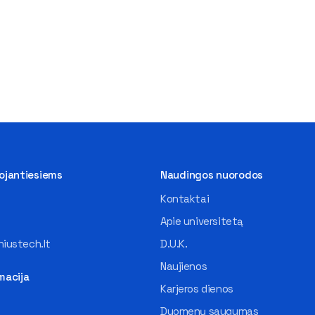
tojantiesiems
Naudingos nuorodos
Kontaktai
Apie universitetą
iustech.lt
D.U.K.
Naujienos
macija
Karjeros dienos
Duomenų saugumas