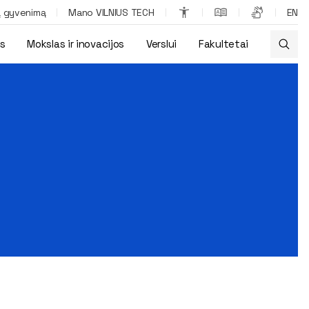
ą gyvenimą
Mano VILNIUS TECH
EN
os
Mokslas ir inovacijos
Verslui
Fakultetai