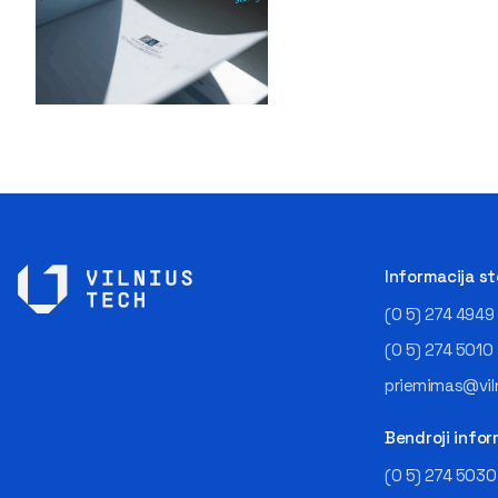
Informacija s
(0 5) 274 4949
(0 5) 274 5010
priemimas@viln
Bendroji infor
(0 5) 274 5030