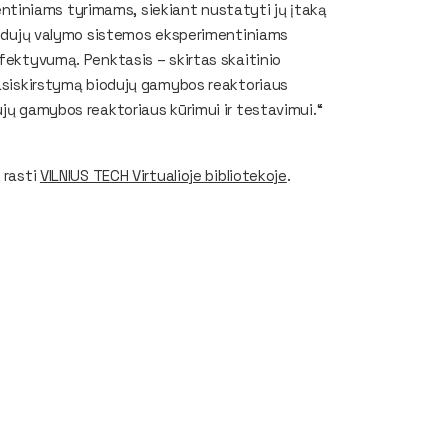
tiniams tyrimams, siekiant nustatyti jų įtaką
biodujų valymo sistemos eksperimentiniams
efektyvumą. Penktasis – skirtas skaitinio
pasiskirstymą biodujų gamybos reaktoriaus
ujų gamybos reaktoriaus kūrimui ir testavimui.“
 rasti
VILNIUS TECH Virtualioje bibliotekoje
.