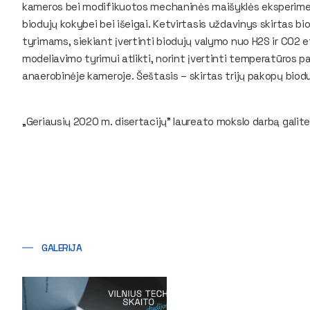
kameros bei modifikuotos mechaninės maišyklės eksperimen
biodujų kokybei bei išeigai. Ketvirtasis uždavinys skirtas 
tyrimams, siekiant įvertinti biodujų valymo nuo H2S ir CO2 
modeliavimo tyrimui atlikti, norint įvertinti temperatūros 
anaerobinėje kameroje. Šeštasis – skirtas trijų pakopų biod
„Geriausių 2020 m. disertacijų” laureato mokslo darbą galite
GALERIJA