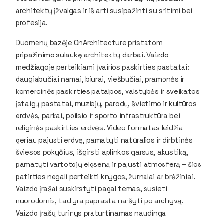
architektų įžvalgas ir iš arti susipažinti su sritimi bei
profesija.
Duomenų bazėje
OnArchitecture
pristatomi
pripažinimo sulaukę architektų darbai. Vaizdo
medžiagoje perteikiami įvairios paskirties pastatai:
daugiabučiai namai, biurai, viešbučiai, pramonės ir
komercinės paskirties patalpos, valstybės ir sveikatos
įstaigų pastatai, muziejų, parodų, švietimo ir kultūros
erdvės, parkai, poilsio ir sporto infrastruktūra bei
religinės paskirties erdvės. Video formatas leidžia
geriau pajusti erdvę, pamatyti natūralios ir dirbtinės
šviesos pokyčius, išgirsti aplinkos garsus, akustiką,
pamatyti vartotojų elgseną ir pajusti atmosferą – šios
patirties negali perteikti knygos, žurnalai ar brėžiniai.
Vaizdo įrašai suskirstyti pagal temas, susieti
nuorodomis, tad yra paprasta naršyti po archyvą.
Vaizdo įrašų turinys praturtinamas naudinga