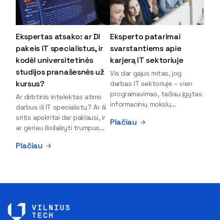
Ekspertas atsako: ar DI
Eksperto patarimai
pakeis IT specialistus, ir
svarstantiems apie
kodėl universitetinės
karjerą IT sektoriuje
studijos pranašesnės už
Vis dar gajus mitas, jog
kursus?
darbas IT sektoriuje – vien
programavimas, tačiau įgytas
Ar dirbtinis intelektas atims
informacinių mokslų
darbus iš IT specialistų? Ar ši
išsilavinimas gali atverti kur
sritis apskritai dar paklausi, ir
Plačiau
kas daugiau durų ir net
ar geriau išsilaikyti trumpus
užauginti iki vadovų. Sparčiai
kursus, ar vis tik stoti į
Plačiau
keičiantis technologijoms,
universitetą? Tokie klausimai
šiandien darbo rinkoje trūksta
dažniausiai iškyla apie
dirbtinio intelekto (DI),
informacinių technologijų
kibernetinio saugumo,
studijas svarstantiems
debesijos ekspertų,
jaunuoliams. Iš šiuos ir kitus
duomenų analitikų.
klausimus apie šio sektoriaus
Apsispręsti dėl studijų
ypatybes bei universitetinių
programos ar karjeros