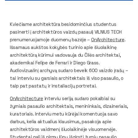
Kviečiame architektūra besidominčius studentus
pasinerti į architektūros vaizdų pasaulį VILNIUS TECH
prenumeruojamoje duomenų bazėje –
OnArchitecture
.
Išsamaus aukštos kokybės turinio apie šiuolaikinę
architektūrą kūrimui vadovauja du Čilės architektai,
akademikai Felipe de Ferrari ir Diego Grass.
Audiovizualinį archyvą sudaro beveik 600 vaizdo įrašų –
tai interviu su garsiais architektais iš viso pasaulio, o
taip pat pastatų ir instaliacijų portretai.
OnArchitecture
interviu seriją sudaro pokalbiai su
žymiais pasaulio architektais, menininkais, dizaineriais,
kuratoriais. Interviu metu kūrėjai komentuoja savo
darbus, kelia aktualius klausimus, pasakoja apie
architektūros vaidmenį šiuolaikinėje visuomenėje.
Studentai gali iš pirmų lūpų išgirsti žymių pasaulio