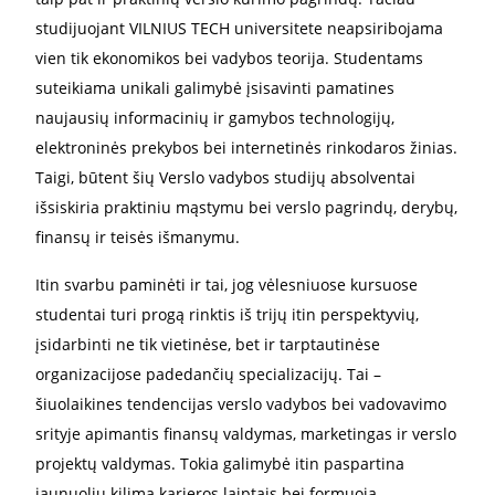
studijuojant VILNIUS TECH universitete neapsiribojama
vien tik ekonomikos bei vadybos teorija. Studentams
suteikiama unikali galimybė įsisavinti pamatines
naujausių informacinių ir gamybos technologijų,
elektroninės prekybos bei internetinės rinkodaros žinias.
Taigi, būtent šių Verslo vadybos studijų absolventai
išsiskiria praktiniu mąstymu bei verslo pagrindų, derybų,
finansų ir teisės išmanymu.
Itin svarbu paminėti ir tai, jog vėlesniuose kursuose
studentai turi progą rinktis iš trijų itin perspektyvių,
įsidarbinti ne tik vietinėse, bet ir tarptautinėse
organizacijose padedančių specializacijų. Tai –
šiuolaikines tendencijas verslo vadybos bei vadovavimo
srityje apimantis finansų valdymas, marketingas ir verslo
projektų valdymas. Tokia galimybė itin paspartina
jaunuolių kilimą karjeros laiptais bei formuoja