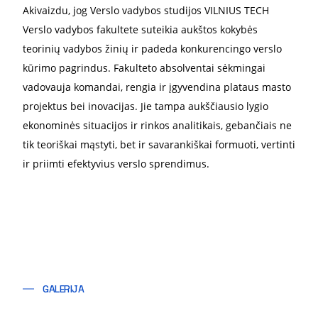
Akivaizdu, jog Verslo vadybos studijos VILNIUS TECH
Verslo vadybos fakultete suteikia aukštos kokybės
teorinių vadybos žinių ir padeda konkurencingo verslo
kūrimo pagrindus. Fakulteto absolventai sėkmingai
vadovauja komandai, rengia ir įgyvendina plataus masto
projektus bei inovacijas. Jie tampa aukščiausio lygio
ekonominės situacijos ir rinkos analitikais, gebančiais ne
tik teoriškai mąstyti, bet ir savarankiškai formuoti, vertinti
ir priimti efektyvius verslo sprendimus.
GALERIJA