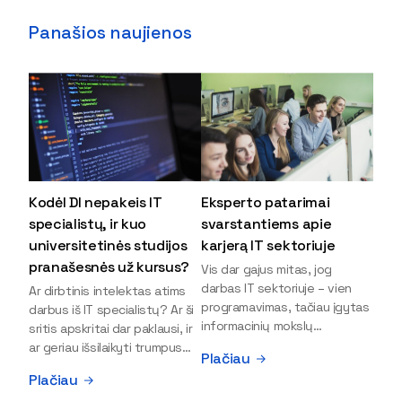
Panašios naujienos
Kodėl DI nepakeis IT
Eksperto patarimai
specialistų, ir kuo
svarstantiems apie
universitetinės studijos
karjerą IT sektoriuje
pranašesnės už kursus?
Vis dar gajus mitas, jog
darbas IT sektoriuje – vien
Ar dirbtinis intelektas atims
programavimas, tačiau įgytas
darbus iš IT specialistų? Ar ši
informacinių mokslų
sritis apskritai dar paklausi, ir
išsilavinimas gali atverti kur
ar geriau išsilaikyti trumpus
Plačiau
kas daugiau durų ir net
kursus, ar vis tik stoti į
Plačiau
užauginti iki vadovų. Sparčiai
universitetą? Tokie klausimai
keičiantis technologijoms,