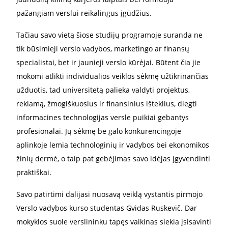
pažangiam verslui reikalingus įgūdžius.
Tačiau savo vietą šiose studijų programoje suranda ne
tik būsimieji verslo vadybos, marketingo ar finansų
specialistai, bet ir jaunieji verslo kūrėjai. Būtent čia jie
mokomi atlikti individualios veiklos sėkmę užtikrinančias
užduotis, tad universitetą palieka valdyti projektus,
reklamą, žmogiškuosius ir finansinius išteklius, diegti
informacines technologijas versle puikiai gebantys
profesionalai. Jų sėkmę be galo konkurencingoje
aplinkoje lemia technologinių ir vadybos bei ekonomikos
žinių dermė, o taip pat gebėjimas savo idėjas įgyvendinti
praktiškai.
Savo patirtimi dalijasi nuosavą veiklą vystantis pirmojo
Verslo vadybos kurso studentas Gvidas Ruskevič. Dar
mokyklos suole verslininku tapęs vaikinas siekia įsisavinti