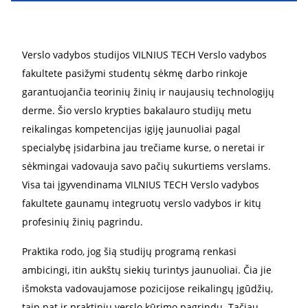
Verslo vadybos studijos VILNIUS TECH Verslo vadybos
fakultete pasižymi studentų sėkmę darbo rinkoje
garantuojančia teorinių žinių ir naujausių technologijų
derme. Šio verslo krypties bakalauro studijų metu
reikalingas kompetencijas igiję jaunuoliai pagal
specialybę įsidarbina jau trečiame kurse, o neretai ir
sėkmingai vadovauja savo pačių sukurtiems verslams.
Visa tai įgyvendinama VILNIUS TECH Verslo vadybos
fakultete gaunamų integruotų verslo vadybos ir kitų
profesinių žinių pagrindu.
Praktika rodo, jog šią studijų programą renkasi
ambicingi, itin aukštų siekių turintys jaunuoliai. Čia jie
išmoksta vadovaujamose pozicijose reikalingų įgūdžių,
taip pat ir praktinių verslo kūrimo pagrindų. Tačiau