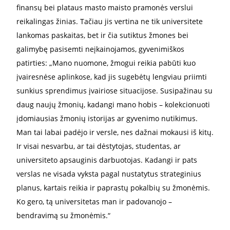
finansų bei plataus masto maisto pramonės verslui
reikalingas žinias. Tačiau jis vertina ne tik universitete
lankomas paskaitas, bet ir čia sutiktus žmones bei
galimybę pasisemti neįkainojamos, gyvenimiškos
patirties: „Mano nuomone, žmogui reikia pabūti kuo
įvairesnėse aplinkose, kad jis sugebėtų lengviau priimti
sunkius sprendimus įvairiose situacijose. Susipažinau su
daug naujų žmonių, kadangi mano hobis – kolekcionuoti
įdomiausias žmonių istorijas ar gyvenimo nutikimus.
Man tai labai padėjo ir versle, nes dažnai mokausi iš kitų.
Ir visai nesvarbu, ar tai dėstytojas, studentas, ar
universiteto apsauginis darbuotojas. Kadangi ir pats
verslas ne visada vyksta pagal nustatytus strateginius
planus, kartais reikia ir paprastų pokalbių su žmonėmis.
Ko gero, tą universitetas man ir padovanojo –
bendravimą su žmonėmis.“