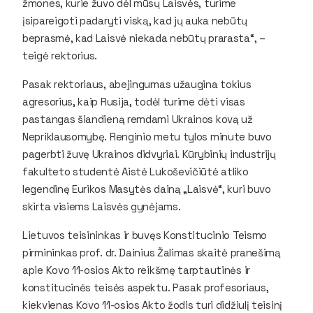
žmones, kurie žuvo dėl mūsų Laisvės, turime
įsipareigoti padaryti viską, kad jų auka nebūtų
beprasmė, kad Laisvė niekada nebūtų prarasta“, –
teigė rektorius.
Pasak rektoriaus, abejingumas užaugina tokius
agresorius, kaip Rusija, todėl turime dėti visas
pastangas šiandieną remdami Ukrainos kovą už
Nepriklausomybę. Renginio metu tylos minute buvo
pagerbti žuvę Ukrainos didvyriai. Kūrybinių industrijų
fakulteto studentė Aistė Lukoševičiūtė atliko
legendinę Eurikos Masytės dainą „Laisvė“, kuri buvo
skirta visiems Laisvės gynėjams.
Lietuvos teisininkas ir buvęs Konstitucinio Teismo
pirmininkas prof. dr. Dainius Žalimas skaitė pranešimą
apie Kovo 11-osios Akto reikšmę tarptautinės ir
konstitucinės teisės aspektu. Pasak profesoriaus,
kiekvienas Kovo 11-osios Akto žodis turi didžiulį teisinį