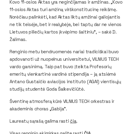
Kovo 11-osios Aktas yra neginčijamas ir amžinas. „Kovo
11-osios Aktas turi amžiną virškonstitucinę reikšmę.
Norėčiau palinkėti, kad Aktas liktų amžinai galiojantis
ne tik teisėje, bet ir realybėje, bei taptų dar ne vienos
Lietuvos piliečių kartos įkvėpimo šaltiniu“, – sakė D.
Žalimas.
Renginio metu bendruomenės nariai tradiciškai buvo
apdovanoti už nuopelnus universitetui, VILNIUS TECH
vardo garsinimą. Taip pat buvo įteikta Profesorių
emeritų vienkartinė vardinė stipendija – ją atsiėmė
Antano Gustaičio aviacijos instituto (AGAI) vientisųjų
studijų studentė Goda Šalkevičiūtė.
Šventinę atmosferą kūrė VILNIUS TECH orkestras ir
akademinis choras „Gabija”.
Laureatų sąrašą galima rasti
čia
.
Visas renginio akimirkas galite rasti
ČIA
.