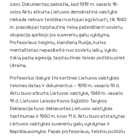
svorį. Dokumentas pabrėžia, kad 1918 m. vasario 16-
osios Aktu atkurta Lietuvos demokratinė valstybė
niekada nebuvo teisiškai nustojusi egzistuoti, tik 1940
m. prasidėjusi tarptautinę teisę pažeidžianti sovietų
okupacija apribojo jos suverenių galių vykdymą.
Profesoriaus teigimu, šiandieną Rusija, kurios
mentalitetas nepasikeitė nuo sovietų laikų, vykdo
tokią pačią agresiją tarptautinės teisės požiūriu prieš
Ukrainą.
Profesorius išskyrė tris kertines Lietuvos valstybės
teisines datas ir dokumentus – 1918 m. vasario 16 d.
Aktu buvo atkurta Lietuvos valstybė, 1949 m. vasario
16 d. Lietuvos Laisvės Kovos Sąjūdžio Tarybos
Deklaracija buvo deklaruotas Lietuvos valstybės
tęstinumas ir 1990 m. kovo 11 d. Aktu buvo atstatytas
Lietuvos valstybės suverenių galių vykdymas ir
Nepriklausomybė. Pasak profesoriaus, teisiniu požiūriu