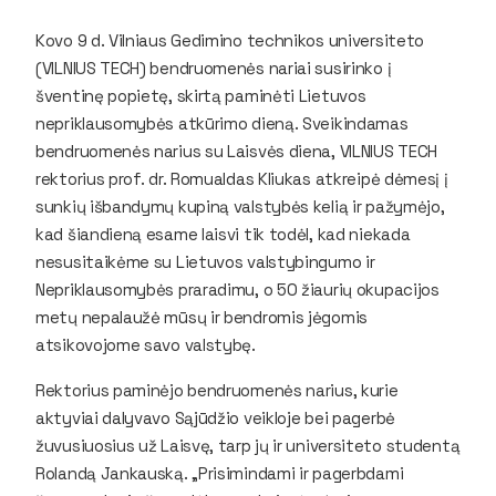
Kovo 9 d. Vilniaus Gedimino technikos universiteto
(VILNIUS TECH) bendruomenės nariai susirinko į
šventinę popietę, skirtą paminėti Lietuvos
nepriklausomybės atkūrimo dieną. Sveikindamas
bendruomenės narius su Laisvės diena, VILNIUS TECH
rektorius prof. dr. Romualdas Kliukas atkreipė dėmesį į
sunkių išbandymų kupiną valstybės kelią ir pažymėjo,
kad šiandieną esame laisvi tik todėl, kad niekada
nesusitaikėme su Lietuvos valstybingumo ir
Nepriklausomybės praradimu, o 50 žiaurių okupacijos
metų nepalaužė mūsų ir bendromis jėgomis
atsikovojome savo valstybę.
Rektorius paminėjo bendruomenės narius, kurie
aktyviai dalyvavo Sąjūdžio veikloje bei pagerbė
žuvusiuosius už Laisvę, tarp jų ir universiteto studentą
Rolandą Jankauską. „Prisimindami ir pagerbdami