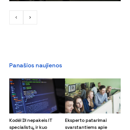
Panašios naujienos
Kodėl DI nepakeis IT
Eksperto patarimai
specialistų, ir kuo
svarstantiems apie