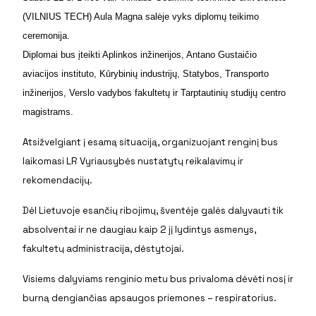
(VILNIUS TECH) Aula Magna salėje vyks diplomų teikimo
ceremonija.
Diplomai bus įteikti Aplinkos inžinerijos, Antano Gustaičio
aviacijos instituto, Kūrybinių industrijų, Statybos, Transporto
inžinerijos, Verslo vadybos fakultetų ir Tarptautinių studijų centro
magistrams.
Atsižvelgiant į esamą situaciją, organizuojant renginį bus
laikomasi LR Vyriausybės nustatytų reikalavimų ir
rekomendacijų.
Dėl Lietuvoje esančių ribojimų, šventėje galės dalyvauti tik
absolventai ir ne daugiau kaip 2 jį lydintys asmenys,
fakultetų administracija, dėstytojai.
Visiems dalyviams renginio metu bus privaloma dėvėti nosį ir
burną dengiančias apsaugos priemones – respiratorius.