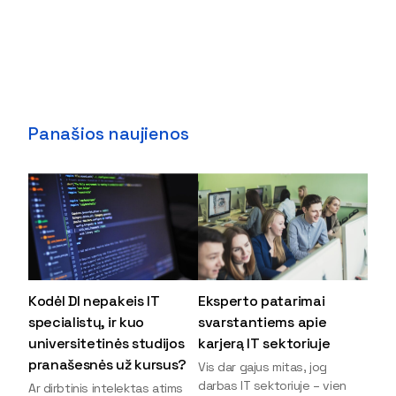
Panašios naujienos
Kodėl DI nepakeis IT
Eksperto patarimai
specialistų, ir kuo
svarstantiems apie
universitetinės studijos
karjerą IT sektoriuje
pranašesnės už kursus?
Vis dar gajus mitas, jog
darbas IT sektoriuje – vien
Ar dirbtinis intelektas atims