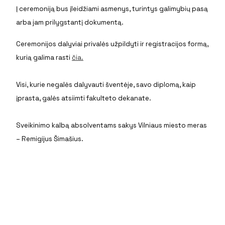
Į ceremoniją bus įleidžiami asmenys, turintys galimybių pasą
arba jam prilygstantį dokumentą.
Ceremonijos dalyviai privalės užpildyti ir registracijos formą,
kurią galima rasti
čia.
Visi, kurie negalės dalyvauti šventėje, savo diplomą, kaip
įprasta, galės atsiimti fakulteto dekanate.
Sveikinimo kalbą absolventams sakys Vilniaus miesto meras
– Remigijus Šimašius.