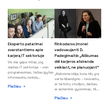
Eksperto patarimai
Rinkodaros įmonei
svarstantiems apie
vadovaujanti D.
karjerą IT sektoriuje
Padegimaitė: „Aiškumas
dėl karjeros atsiranda
Vis dar gajus mitas, jog
veikiant, ne planuojant“
darbas IT sektoriuje – vien
programavimas, tačiau įgytas
„Kiekviena idėja, kuria tiki, yra
informacinių mokslų
verta išbandymo – nesvarbu,
išsilavinimas gali atverti kur
ar tai būtų studijos, darbas,
Plačiau
kas daugiau durų ir net
ar asmeninis gyvenimas, tik
užauginti iki vadovų. Sparčiai
bandydamas naujus dalykus
Plačiau
keičiantis technologijoms,
atrandi, kas iš tiesų tau įdomu
šiandien darbo rinkoje trūksta
ir kur slypi tavo stiprybės“, –
dirbtinio intelekto (DI),