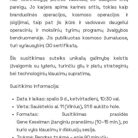
pareigų. Jo karjera apima karines sritis, tokias kaip
branduolinės operacijos, kosmoso operacijos ir
įsigijimai, taip pat jis įkūrė ir vadovavo daugeliui
operacinių ir mokslinių tyrimų programų žvalgybos
bendruomenėje. Jis publikuotas kosmoso žurnaluose,
turi vyriausybinį CIO sertifikatą.
Šis susitikimas suteiks unikalią galimybę keistis
įžvalgomis su lyderiu, turinčiu gilų ir platų strateginių
bei technologinių klausimų supratimą.
Susitikimo informacija:
Data ir laikas: spalio 9 d., ketvirtadienį, 10:30 val.
Vieta: Saulėtekio al. 11 (Vilnius), S1 6 aukšto hole.
Formatas: Susitikimas prasidės
Gene Keselman įžanginiu pranešimu (10–15 min.), po
kurio vyks klausimų ir diskusijų sesija.
Trukmė: Bendras trukmė – apie 90 minučių.