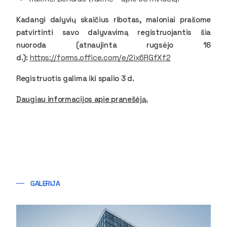
Kadangi dalyvių skaičius ribotas, maloniai prašome
patvirtinti savo dalyvavimą registruojantis šia
nuoroda (atnaujinta rugsėjo 16
d.):
https://forms.office.com/e/2ix6RGfXf2
Registruotis galima iki spalio 3 d.
Daugiau informacijos apie pranešėją.
GALERIJA