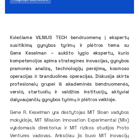
Kviečiame VILNIUS TECH bendruomenę į ekspertų
susitikimą gynybos tyrimų ir plėtros tema su
Gene Keselman – aukšto lygio ekspertu, kurio
kompetencijos apima strategines inovacijas, gynybos
pramonės analizę, technologijų perėjimą, kosmoso
operacijas ir branduolines operacijas. Diskusija skirta
profesionalų grupei iš akademinės bendruomenės,
verslo, startuolių ir valdžios institucijų, aktyviai
dalyvaujančių gynybos tyrimų ir plėtros veikloje.
Gene R. Keselman yra dėstytojas MIT Sloan vadybos
mokykloje, MIT Mission Innovation Experimental (MIx)
vykdomasis direktorius ir MIT rizikos studijos Proto
Ventures vadovas. Anksčiau jis buvo MIT inovacijų