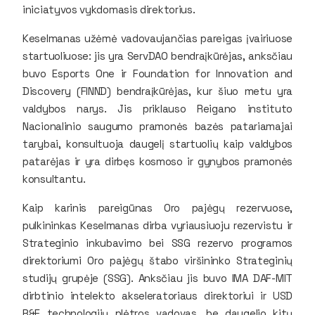
iniciatyvos vykdomasis direktorius.
Keselmanas užėmė vadovaujančias pareigas įvairiuose
startuoliuose: jis yra ServDAO bendraįkūrėjas, anksčiau
buvo Esports One ir Foundation for Innovation and
Discovery (FINND) bendraįkūrėjas, kur šiuo metu yra
valdybos narys. Jis priklauso Reigano instituto
Nacionalinio saugumo pramonės bazės patariamajai
tarybai, konsultuoja daugelį startuolių kaip valdybos
patarėjas ir yra dirbęs kosmoso ir gynybos pramonės
konsultantu.
Kaip karinis pareigūnas Oro pajėgų rezervuose,
pulkininkas Keselmanas dirba vyriausiuoju rezervistu ir
Strateginio inkubavimo bei SSG rezervo programos
direktoriumi Oro pajėgų štabo viršininko Strateginių
studijų grupėje (SSG). Anksčiau jis buvo IMA DAF-MIT
dirbtinio intelekto akseleratoriaus direktoriui ir USD
R&E technologijų plėtros vadovas, be daugelio kitų