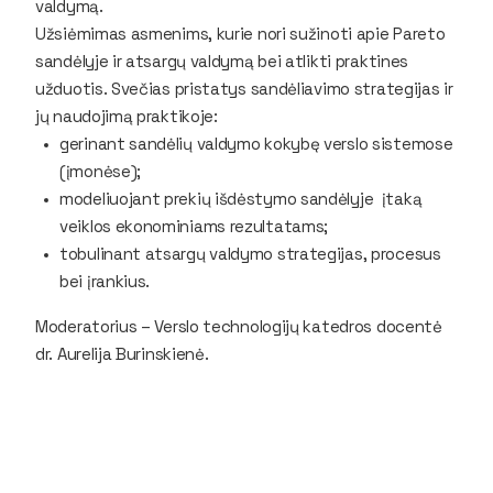
valdymą.
Užsiėmimas asmenims, kurie nori sužinoti apie Pareto
sandėlyje ir atsargų valdymą bei atlikti praktines
užduotis. Svečias pristatys sandėliavimo strategijas ir
jų naudojimą praktikoje:
gerinant sandėlių valdymo kokybę verslo sistemose
(įmonėse);
modeliuojant prekių išdėstymo sandėlyje įtaką
veiklos ekonominiams rezultatams;
tobulinant atsargų valdymo strategijas, procesus
bei įrankius.
Moderatorius – Verslo technologijų katedros docentė
dr. Aurelija Burinskienė.