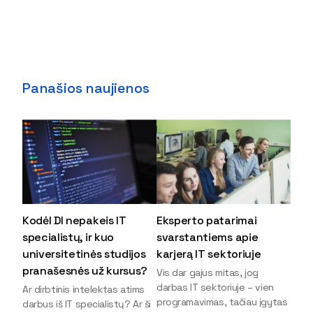
Panašios naujienos
Kodėl DI nepakeis IT
Eksperto patarimai
specialistų, ir kuo
svarstantiems apie
universitetinės studijos
karjerą IT sektoriuje
pranašesnės už kursus?
Vis dar gajus mitas, jog
darbas IT sektoriuje – vien
Ar dirbtinis intelektas atims
programavimas, tačiau įgytas
darbus iš IT specialistų? Ar ši