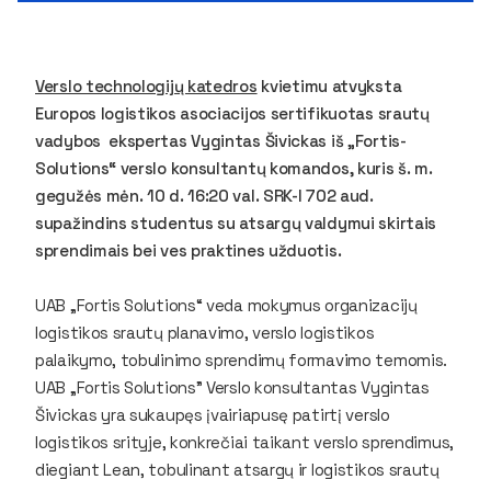
Verslo technologijų katedros
kvietimu atvyksta
Europos logistikos asociacijos sertifikuotas srautų
vadybos ekspertas Vygintas Šivickas iš „Fortis-
Solutions“ verslo konsultantų komandos, kuris š. m.
gegužės mėn. 10 d. 16:20 val. SRK-I 702 aud.
supažindins studentus su atsargų valdymui skirtais
sprendimais bei ves praktines užduotis.
UAB „Fortis Solutions“ veda mokymus organizacijų
logistikos srautų planavimo, verslo logistikos
palaikymo, tobulinimo sprendimų formavimo temomis.
UAB „Fortis Solutions" Verslo konsultantas Vygintas
Šivickas yra sukaupęs įvairiapusę patirtį verslo
logistikos srityje, konkrečiai taikant verslo sprendimus,
diegiant Lean, tobulinant atsargų ir logistikos srautų