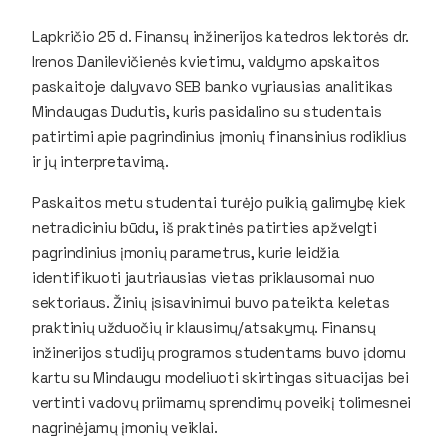
Lapkričio 25 d. Finansų inžinerijos katedros lektorės dr.
Irenos Danilevičienės kvietimu, valdymo apskaitos
paskaitoje dalyvavo SEB banko vyriausias analitikas
Mindaugas Dudutis, kuris pasidalino su studentais
patirtimi apie pagrindinius įmonių finansinius rodiklius
ir jų interpretavimą.
Paskaitos metu studentai turėjo puikią galimybę kiek
netradiciniu būdu, iš praktinės patirties apžvelgti
pagrindinius įmonių parametrus, kurie leidžia
identifikuoti jautriausias vietas priklausomai nuo
sektoriaus. Žinių įsisavinimui buvo pateikta keletas
praktinių užduočių ir klausimų/atsakymų. Finansų
inžinerijos studijų programos studentams buvo įdomu
kartu su Mindaugu modeliuoti skirtingas situacijas bei
vertinti vadovų priimamų sprendimų poveikį tolimesnei
nagrinėjamų įmonių veiklai.