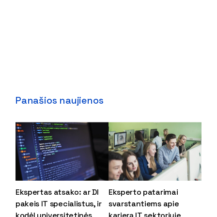
Panašios naujienos
Ekspertas atsako: ar DI
Eksperto patarimai
pakeis IT specialistus, ir
svarstantiems apie
kodėl universitetinės
karjerą IT sektoriuje