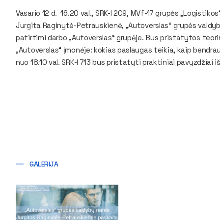
Vasario 12 d. 16.20 val., SRK-I 209, MVf-17 grupės „Logistik
Jurgita Raginytė-Petrauskienė, „Autoverslas“ grupės valdybų 
patirtimi darbo „Autoverslas“ grupėje. Bus pristatytos teori
„Autoverslas“ įmonėje: kokias paslaugas teikia, kaip bendrauj
nuo 18.10 val. SRK-I 713 bus pristatyti praktiniai pavyzdžiai 
GALERIJA