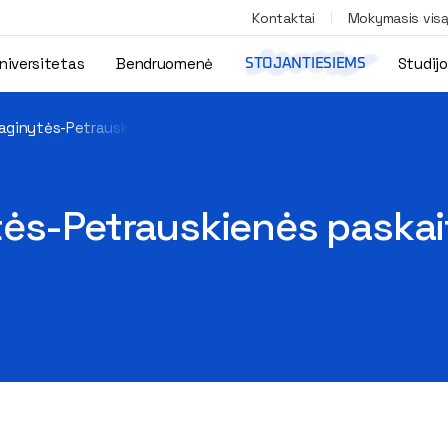
Kontaktai
Mokymasis vis
niversitetas
Bendruomenė
Studij
STOJANTIESIEMS
aginytės-Petrauskienės paskaita „Logistikos procesai“
ės-Petrauskienės paskai