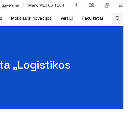
ą gyvenimą
Mano VILNIUS TECH
EN
os
Mokslas ir inovacijos
Verslui
Fakultetai
ta „Logistikos