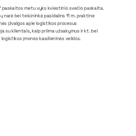
os“ paskaitos metu vyks kviestinio svečio paskaita.
narė bei teisininkė pasidalins 11 m. praktine
nės įžvalgos apie logistikos procesus
a su klientais, kaip priima užsakymus ir kt. bei
iš logistikos įmonės kasdieninės veiklos.