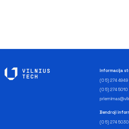
Informacija s
(0 5) 274 4949
(0 5) 274 5010
priemimas@viln
Bendroji infor
(0 5) 274 5030