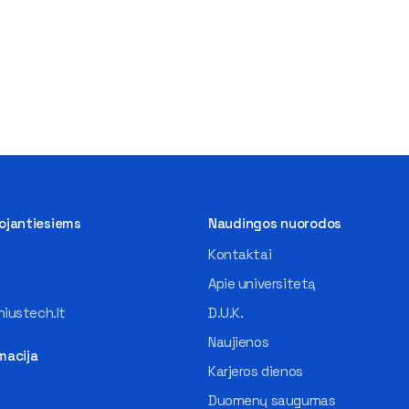
tojantiesiems
Naudingos nuorodos
Kontaktai
Apie universitetą
iustech.lt
D.U.K.
Naujienos
macija
Karjeros dienos
Duomenų saugumas