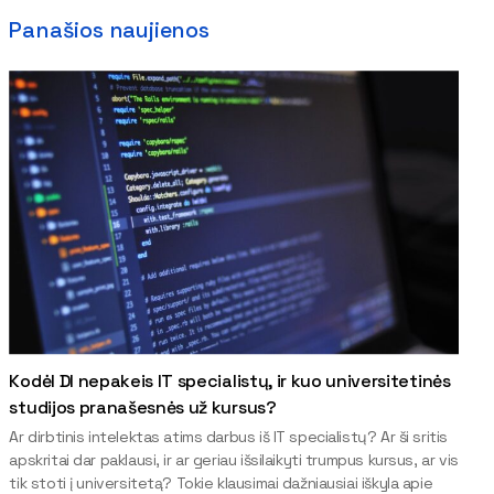
Panašios naujienos
Kodėl DI nepakeis IT specialistų, ir kuo universitetinės
studijos pranašesnės už kursus?
Ar dirbtinis intelektas atims darbus iš IT specialistų? Ar ši sritis
apskritai dar paklausi, ir ar geriau išsilaikyti trumpus kursus, ar vis
tik stoti į universitetą? Tokie klausimai dažniausiai iškyla apie