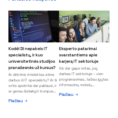
Kodėl DI nepakeis IT
Eksperto patarimai
specialistų, ir kuo
svarstantiems apie
universitetinės studijos
karjerą IT sektoriuje
pranašesnės už kursus?
Vis dar gajus mitas, jog
darbas IT sektoriuje – vien
Ar dirbtinis intelektas atims
programavimas, tačiau įgytas
darbus iš IT specialistų? Ar ši
informacinių mokslų
sritis apskritai dar paklausi, ir
išsilavinimas gali atverti kur
ar geriau išsilaikyti trumpus
Plačiau
kas daugiau durų ir net
kursus, ar vis tik stoti į
Plačiau
užauginti iki vadovų. Sparčiai
universitetą? Tokie klausimai
keičiantis technologijoms,
dažniausiai iškyla apie
šiandien darbo rinkoje trūksta
informacinių technologijų