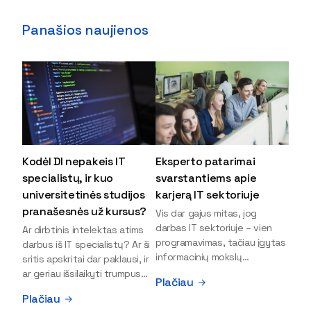
Panašios naujienos
Kodėl DI nepakeis IT
Eksperto patarimai
specialistų, ir kuo
svarstantiems apie
universitetinės studijos
karjerą IT sektoriuje
pranašesnės už kursus?
Vis dar gajus mitas, jog
darbas IT sektoriuje – vien
Ar dirbtinis intelektas atims
programavimas, tačiau įgytas
darbus iš IT specialistų? Ar ši
informacinių mokslų
sritis apskritai dar paklausi, ir
išsilavinimas gali atverti kur
ar geriau išsilaikyti trumpus
Plačiau
kas daugiau durų ir net
kursus, ar vis tik stoti į
Plačiau
užauginti iki vadovų. Sparčiai
universitetą? Tokie klausimai