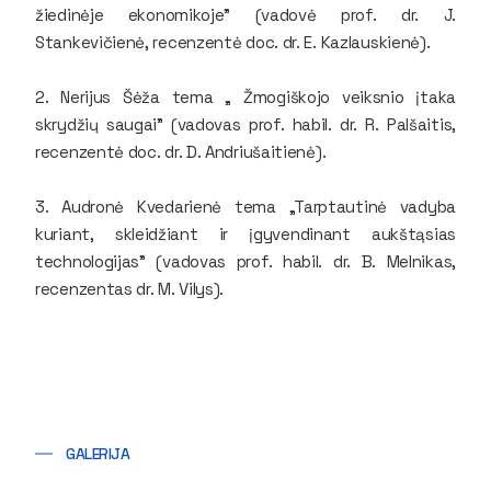
žiedinėje ekonomikoje” (vadovė prof. dr. J.
Stankevičienė, recenzentė doc. dr. E. Kazlauskienė).
2. Nerijus Šėža tema „ Žmogiškojo veiksnio įtaka
skrydžių saugai” (vadovas prof. habil. dr. R. Palšaitis,
recenzentė doc. dr. D. Andriušaitienė).
3. Audronė Kvedarienė tema „Tarptautinė vadyba
kuriant, skleidžiant ir įgyvendinant aukštąsias
technologijas” (vadovas prof. habil. dr. B. Melnikas,
recenzentas dr. M. Vilys).
GALERIJA