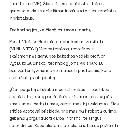
fakultetas (MF). Šios srities specialistai taip pat
generuoja idėjas apie išmaniuosius ateities įrenginius
ir prietaisus.
Technologijos, keičiančios žmonių darbą
Pasak Vilniaus Gedimino technikos universiteto
(VILNIUS TECH) Mechatronikos, robotikos ir
skaitmeninės gamybos katedros vedėjo prof. dr.
Vytauto Bučinsko, technologijoms vis sparčiau
besivystant, žmonės nori naudoti prietaisais, kurie
sumažintų rankų darbą.
„Čia į pagalbą atskuba mechatronikos ir robotikos
specialistai, kurių pagrindinės skiriamosios savybės –
smalsumas, darbštumas, kantrumas ir įžvalgumas. Šios
srities atstovai prisideda prie mašinų ir robotų kūrimo,
gebančių organizuoti darbą ir priimti teisingus
sprendimus. Specialistams belieka prietaisus prižiūrėti