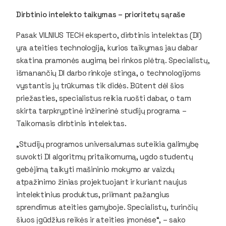
Dirbtinio intelekto taikymas – prioritetų sąraše
Pasak VILNIUS TECH eksperto, dirbtinis intelektas (DI)
yra ateities technologija, kurios taikymas jau dabar
skatina pramonės augimą bei rinkos plėtrą. Specialistų,
išmanančių DI darbo rinkoje stinga, o technologijoms
vystantis jų trūkumas tik didės. Būtent dėl šios
priežasties, specialistus reikia ruošti dabar, o tam
skirta tarpkryptinė inžinerinė studijų programa –
Taikomasis dirbtinis intelektas.
„Studijų programos universalumas suteikia galimybę
suvokti DI algoritmų pritaikomumą, ugdo studentų
gebėjimą taikyti mašininio mokymo ar vaizdų
atpažinimo žinias projektuojant ir kuriant naujus
intelektinius produktus, priimant pažangius
sprendimus ateities gamyboje. Specialistų, turinčių
šiuos įgūdžius reikės ir ateities įmonėse“, – sako