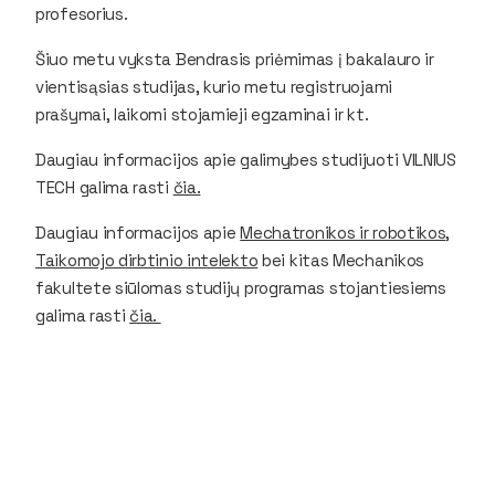
profesorius.
Šiuo metu vyksta Bendrasis priėmimas į bakalauro ir
vientisąsias studijas, kurio metu registruojami
prašymai, laikomi stojamieji egzaminai ir kt.
Daugiau informacijos apie galimybes studijuoti VILNIUS
TECH galima rasti
čia.
Daugiau informacijos apie
Mechatronikos ir robotikos
,
Taikomojo dirbtinio intelekto
bei kitas Mechanikos
fakultete siūlomas studijų programas stojantiesiems
galima rasti
čia.