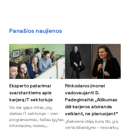
Panašios naujienos
Eksperto patarimai
Rinkodaros įmonei
svarstantiems apie
vadovaujanti D.
karjerą IT sektoriuje
Padegimaitė: „Aiškumas
dėl karjeros atsiranda
Vis dar gajus mitas, jog
veikiant, ne planuojant“
darbas IT sektoriuje – vien
programavimas, tačiau įgytas
„Kiekviena idėja, kuria tiki, yra
informacinių mokslų
verta išbandymo – nesvarbu,