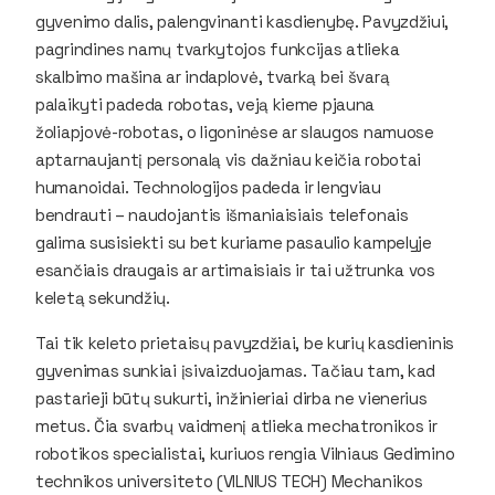
gyvenimo dalis, palengvinanti kasdienybę. Pavyzdžiui,
pagrindines namų tvarkytojos funkcijas atlieka
skalbimo mašina ar indaplovė, tvarką bei švarą
palaikyti padeda robotas, veją kieme pjauna
žoliapjovė-robotas, o ligoninėse ar slaugos namuose
aptarnaujantį personalą vis dažniau keičia robotai
humanoidai. Technologijos padeda ir lengviau
bendrauti – naudojantis išmaniaisiais telefonais
galima susisiekti su bet kuriame pasaulio kampelyje
esančiais draugais ar artimaisiais ir tai užtrunka vos
keletą sekundžių.
Tai tik keleto prietaisų pavyzdžiai, be kurių kasdieninis
gyvenimas sunkiai įsivaizduojamas. Tačiau tam, kad
pastarieji būtų sukurti, inžinieriai dirba ne vienerius
metus. Čia svarbų vaidmenį atlieka mechatronikos ir
robotikos specialistai, kuriuos rengia Vilniaus Gedimino
technikos universiteto (VILNIUS TECH) Mechanikos