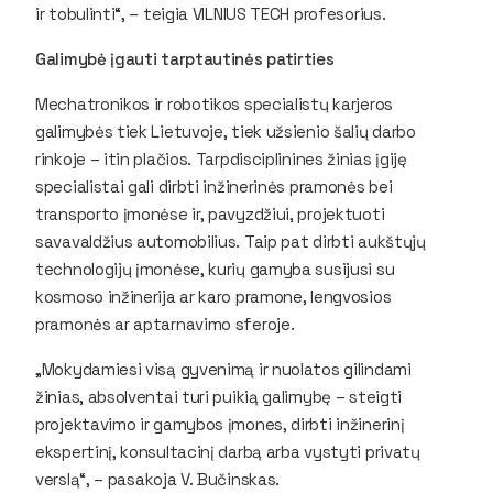
ir tobulinti“, – teigia VILNIUS TECH profesorius.
Galimybė įgauti tarptautinės patirties
Mechatronikos ir robotikos specialistų karjeros
galimybės tiek Lietuvoje, tiek užsienio šalių darbo
rinkoje – itin plačios. Tarpdisciplinines žinias įgiję
specialistai gali dirbti inžinerinės pramonės bei
transporto įmonėse ir, pavyzdžiui, projektuoti
savavaldžius automobilius. Taip pat dirbti aukštųjų
technologijų įmonėse, kurių gamyba susijusi su
kosmoso inžinerija ar karo pramone, lengvosios
pramonės ar aptarnavimo sferoje.
„Mokydamiesi visą gyvenimą ir nuolatos gilindami
žinias, absolventai turi puikią galimybę – steigti
projektavimo ir gamybos įmones, dirbti inžinerinį
ekspertinį, konsultacinį darbą arba vystyti privatų
verslą“, – pasakoja V. Bučinskas.