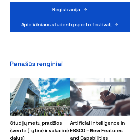
Registracija
Apie Vilniaus studentų sporto festivalį
Panašūs renginiai
Studijų metų pradžios
Artificial Intelligence in
šventė (rytinė ir vakarinė
EBSCO – New Features
dalys)
and Capabilities