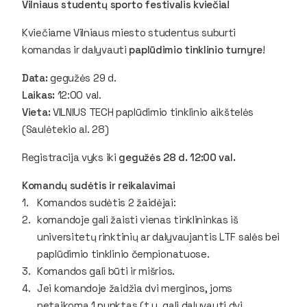
Vilniaus studentų sporto festivalis kviečia!
Kviečiame Vilniaus miesto studentus suburti
komandas ir dalyvauti
paplūdimio tinklinio turnyre
!
Data:
gegužės 29 d.
Laikas:
12:00 val.
Vieta:
VILNIUS TECH paplūdimio tinklinio aikštelės
(Saulėtekio al. 28)
Registracija vyks iki
gegužės 28 d. 12:00 val.
Komandų sudėtis ir reikalavimai
Komandos sudėtis 2 žaidėjai:
komandoje gali žaisti vienas tinklininkas iš
universitetų rinktinių ar dalyvaujantis LTF salės bei
paplūdimio tinklinio čempionatuose.
Komandos gali būti ir mišrios.
Jei komandoje žaidžia dvi merginos, joms
netaikoma 1 punktas (t.y. gali dalyvauti dvi