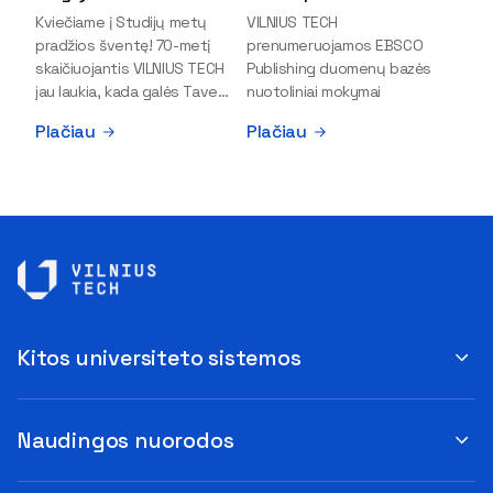
Kviečiame į Studijų metų
VILNIUS TECH
pradžios šventę! 70-metį
prenumeruojamos EBSCO
skaičiuojantis VILNIUS TECH
Publishing duomenų bazės
jau laukia, kada galės Tave
nuotoliniai mokymai
pasveikinti, pasitinkant naują
Plačiau
Plačiau
etapą ir naujas galimybes!
Paruošime ypatingų...
Kitos universiteto sistemos
Naudingos nuorodos