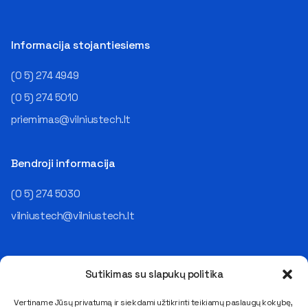
Informacija stojantiesiems
(0 5) 274 4949
(0 5) 274 5010
priemimas@vilniustech.lt
Bendroji informacija
(0 5) 274 5030
vilniustech@vilniustech.lt
Sutikimas su slapukų politika
Vertiname Jūsų privatumą ir siekdami užtikrinti teikiamų paslaugų kokybę,