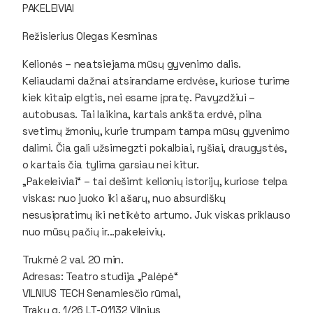
PAKELEIVIAI
Režisierius Olegas Kesminas
Kelionės – neatsiejama mūsų gyvenimo dalis.
Keliaudami dažnai atsirandame erdvėse, kuriose turime
kiek kitaip elgtis, nei esame įpratę. Pavyzdžiui –
autobusas. Tai laikina, kartais ankšta erdvė, pilna
svetimų žmonių, kurie trumpam tampa mūsų gyvenimo
dalimi. Čia gali užsimegzti pokalbiai, ryšiai, draugystės,
o kartais čia tylima garsiau nei kitur.
„Pakeleiviai“ – tai dešimt kelionių istorijų, kuriose telpa
viskas: nuo juoko iki ašarų, nuo absurdiškų
nesusipratimų iki netikėto artumo. Juk viskas priklauso
nuo mūsų pačių ir...pakeleivių.
Trukmė 2 val. 20 min.
Adresas: Teatro studija „Palėpė“
VILNIUS TECH Senamiesčio rūmai,
Trakų g. 1/26 LT-01132 Vilnius