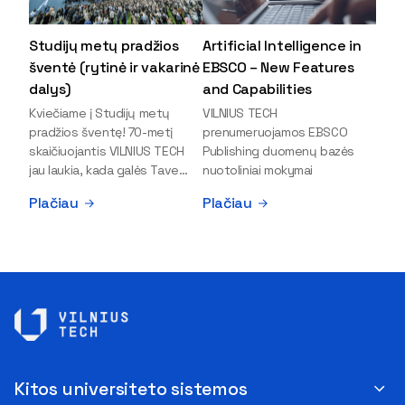
Studijų metų pradžios
Artificial Intelligence in
šventė (rytinė ir vakarinė
EBSCO – New Features
dalys)
and Capabilities
Kviečiame į Studijų metų
VILNIUS TECH
pradžios šventę! 70-metį
prenumeruojamos EBSCO
skaičiuojantis VILNIUS TECH
Publishing duomenų bazės
jau laukia, kada galės Tave
nuotoliniai mokymai
pasveikinti, pasitinkant naują
Plačiau
Plačiau
etapą ir naujas galimybes!
Paruošime ypatingų...
Kitos universiteto sistemos