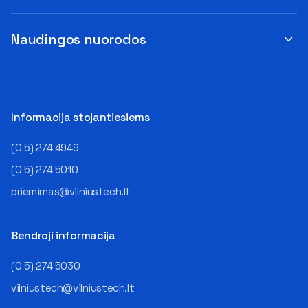
Naudingos nuorodos
Informacija stojantiesiems
(0 5) 274 4949
(0 5) 274 5010
priemimas@vilniustech.lt
Bendroji informacija
(0 5) 274 5030
vilniustech@vilniustech.lt