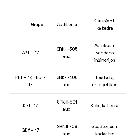
Kuruojanti
Grupė
Auditorija
katedra
Aplinkos ir
SRK-II-305
APf – 17
vandens
aud.
inžinerijos
PEf – 17, PEuf-
SRK-II-406
Pastatų
17
aud.
energetikos
SRK-II-501
KGf- 17
Kelių katedra
aud.
SRK-II-709
Geodezijos ir
GDf – 17
aud.
kadastro