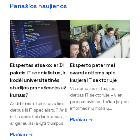
Panašios naujienos
Ekspertas atsako: ar DI
Eksperto patarimai
pakeis IT specialistus, ir
svarstantiems apie
kodėl universitetinės
karjerą IT sektoriuje
studijos pranašesnės už
Vis dar gajus mitas, jog
kursus?
darbas IT sektoriuje – vien
programavimas, tačiau įgytas
Ar dirbtinis intelektas atims
informacinių mokslų
darbus iš IT specialistų? Ar ši
išsilavinimas gali atverti kur
sritis apskritai dar paklausi, ir
Plačiau
kas daugiau durų ir net
ar geriau išsilaikyti trumpus
užauginti iki vadovų. Sparčiai
kursus, ar vis tik stoti į
Plačiau
keičiantis technologijoms,
universitetą? Tokie klausimai