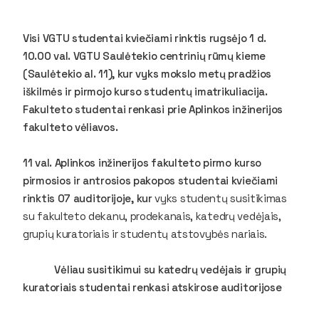
Visi VGTU studentai kviečiami rinktis rugsėjo 1 d.
10.00 val
. VGTU Saulėtekio centrinių rūmų kieme
(Saulėtekio al. 11), kur vyks mokslo metų pradžios
iškilmės ir pirmojo kurso studentų imatrikuliacija.
Fakulteto studentai renkasi prie Aplinkos inžinerijos
fakulteto vėliavos.
11 val. Aplinkos inžinerijos fakulteto pirmo kurso
pirmosios ir antrosios pakopos studentai
kviečiami
rinktis
07 auditorijoje
, kur
vyks studentų susitikimas
su fakulteto dekanu, prodekanais, katedrų vedėjais,
grupių kuratoriais ir studentų atstovybės nariais.
Vėliau susitikimui su katedrų vedėjais ir grupių
kuratoriais studentai renkasi atskirose auditorijose