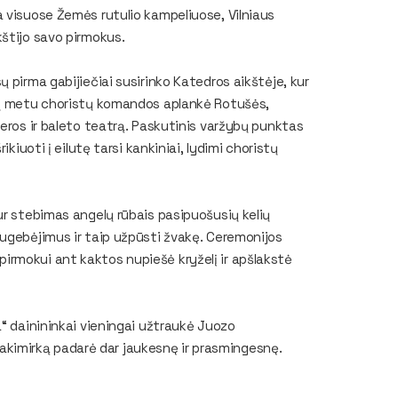
 visuose Žemės rutulio kampeliuose, Vilniaus
štijo savo pirmokus.
 pirma gabijiečiai susirinko Katedros aikštėje, kur
 Jų metu choristų komandos aplankė Rotušės,
peros ir baleto teatrą. Paskutinis varžybų punktas
kiuoti į eilutę tarsi kankiniai, lydimi choristų
ur stebimas angelų rūbais pasipuošusių kelių
sugebėjimus ir taip užpūsti žvakę. Ceremonijos
rmokui ant kaktos nupiešė kryželį ir apšlakstė
a“ dainininkai vieningai užtraukė Juozo
nų akimirką padarė dar jaukesnę ir prasmingesnę.