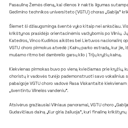
Pasaulinę Žemės dieną, kai dienos ir naktis ilgumas sutampa
Gedimino technikos universiteto (VGTU) choras „Gabija“ krik
Šiemet ši džiaugsminga šventė vyko kitaip nei anksčiau. Visų
krikštynos prasidėjo orientacinėmis varžybomis po Vilnių.
Katedros, Vinco Kudirkos aikštes bei Lietuvos nacionalinį o
VGTU choro pirmokus atvedė į Kalnų parko estradą, kur jie, išri
mušamo ritmo bei dambrelio garsų kilo į Trijų kryžių kalną.
Kiekvienas pirmokas buvo po vieną kviečiamas prie kryžių, k
choristų ir vadovės turėjo pademonstruoti savo vokalinius 
pabaigoje VGTU choro vadovė Rasa Viskantaitė kiekvienam pi
„šventintu Vilnelės vandeniu“.
Atsivėrus gražiausiai Vilniaus panoramai, VGTU choro „Gabij
Gudavičiaus dainą „Kur giria žaliuoja“, kuri finalinę krikšty