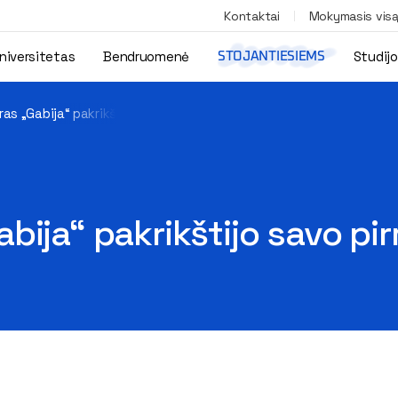
Kontaktai
Mokymasis vis
niversitetas
Bendruomenė
Studij
STOJANTIESIEMS
as „Gabija“ pakrikštijo savo pirmokus
bija“ pakrikštijo savo p