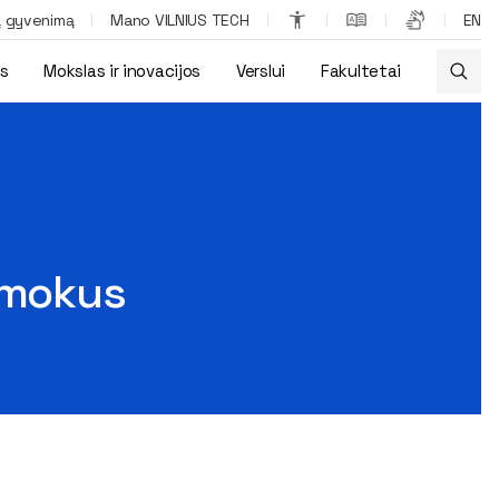
ą gyvenimą
Mano VILNIUS TECH
EN
os
Mokslas ir inovacijos
Verslui
Fakultetai
irmokus