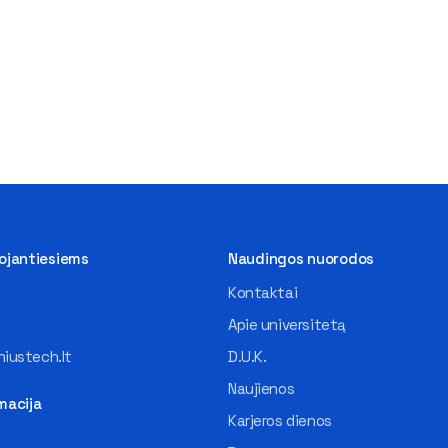
tojantiesiems
Naudingos nuorodos
Kontaktai
Apie universitetą
iustech.lt
D.U.K.
Naujienos
macija
Karjeros dienos