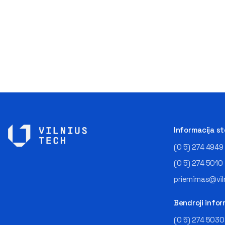
Informacija s
(0 5) 274 4949
(0 5) 274 5010
priemimas@viln
Bendroji infor
(0 5) 274 5030