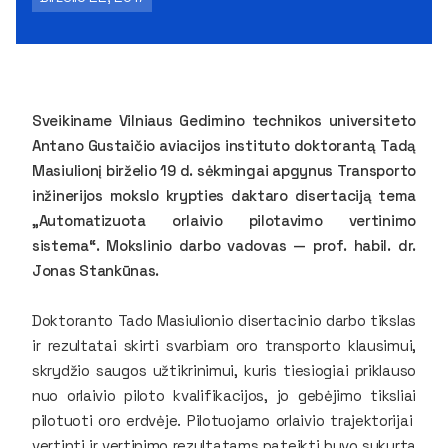
Sveikiname Vilniaus Gedimino technikos universiteto
Antano Gustaičio aviacijos instituto doktorantą Tadą
Masiulionį birželio 19 d. sėkmingai apgynus Transporto
inžinerijos mokslo krypties daktaro disertaciją tema
„Automatizuota orlaivio pilotavimo vertinimo
sistema“. Mokslinio darbo vadovas — prof. habil. dr.
Jonas Stankūnas.
Doktoranto Tado Masiulionio disertacinio darbo tikslas
ir rezultatai skirti svarbiam oro transporto klausimui,
skrydžio saugos užtikrinimui, kuris tiesiogiai priklauso
nuo orlaivio piloto kvalifikacijos, jo gebėjimo tiksliai
pilotuoti oro erdvėje. Pilotuojamo orlaivio trajektorijai
vertinti ir vertinimo rezultatams pateikti buvo sukurta