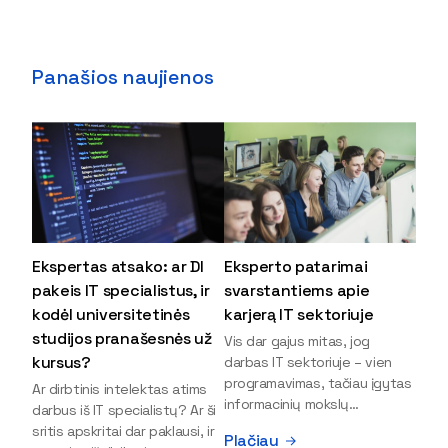
Panašios naujienos
Ekspertas atsako: ar DI
Eksperto patarimai
pakeis IT specialistus, ir
svarstantiems apie
kodėl universitetinės
karjerą IT sektoriuje
studijos pranašesnės už
Vis dar gajus mitas, jog
kursus?
darbas IT sektoriuje – vien
programavimas, tačiau įgytas
Ar dirbtinis intelektas atims
informacinių mokslų
darbus iš IT specialistų? Ar ši
išsilavinimas gali atverti kur
sritis apskritai dar paklausi, ir
Plačiau
kas daugiau durų ir net