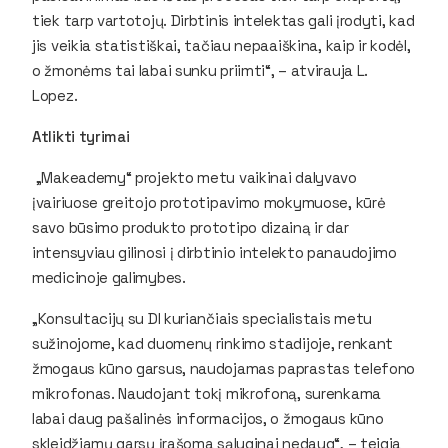
tiek tarp vartotojų. Dirbtinis intelektas gali įrodyti, kad
jis veikia statistiškai, tačiau nepaaiškina, kaip ir kodėl,
o žmonėms tai labai sunku priimti“, – atvirauja L.
Lopez.
Atlikti tyrimai
„Makeademy“ projekto metu vaikinai dalyvavo
įvairiuose greitojo prototipavimo mokymuose, kūrė
savo būsimo produkto prototipo dizainą ir dar
intensyviau gilinosi į dirbtinio intelekto panaudojimo
medicinoje galimybes.
„Konsultacijų su DI kuriančiais specialistais metu
sužinojome, kad duomenų rinkimo stadijoje, renkant
žmogaus kūno garsus, naudojamas paprastas telefono
mikrofonas. Naudojant tokį mikrofoną, surenkama
labai daug pašalinės informacijos, o žmogaus kūno
skleidžiamų garsų įrašoma sąlyginai nedaug“, – teigia