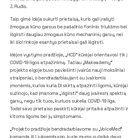
J. Rudis.
Taip gimė idėja sukurti prietaisą, kuris gali įrašyti
žmogaus kūno garsus be pašalinio foninio triukšmo bei
išgirsti daugiau žmogaus kūno mechaninių garsų, nei
iki šiol rinkoje esantys prietaisai gali išgirsti.
Idėjos vystymo pradžioje, „HCD“ kūrėjai orientavosi tik į
COVID-19 ligos atpažinimą. Tačiau „Makeademy“
projekto eigoje buvo paviešinti įvairūs nauji moksliniai
straipsniai, o bendradarbiaujant su įvairiomis
įmonėmis, kurios kuria DI skirtą atpažinti ligoms, kūrėjai
sužinojo, kad įmanoma „išgirsti“ daug įvairesnį spektrą
garsų, negu tik tuos, kuriuos sukelia COVID-19 liga.
Todėl savo prietaiso paskirtį kūrėjai pritaikė atpažinti ir
kitoms ligoms bei jų simptomams.
„Projekto pradžioje bendradarbiavome su „VoiceMed“
komanda iš Liuksemburgo, kurie mums suteikė daug