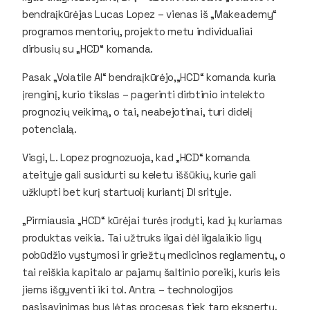
bendraįkūrėjas Lucas Lopez – vienas iš „Makeademy“
programos mentorių, projekto metu individualiai
dirbusių su „HCD“ komanda.
Pasak „Volatile AI“ bendraįkūrėjo,„HCD“ komanda kuria
įrenginį, kurio tikslas – pagerinti dirbtinio intelekto
prognozių veikimą, o tai, neabejotinai, turi didelį
potencialą.
Visgi, L. Lopez prognozuoja, kad „HCD“ komanda
ateityje gali susidurti su keletu iššūkių, kurie gali
užklupti bet kurį startuolį kuriantį DI srityje.
„Pirmiausia „HCD“ kūrėjai turės įrodyti, kad jų kuriamas
produktas veikia. Tai užtruks ilgai dėl ilgalaikio ligų
pobūdžio vystymosi ir griežtų medicinos reglamentų, o
tai reiškia kapitalo ar pajamų šaltinio poreikį, kuris leis
jiems išgyventi iki tol. Antra – technologijos
pasisavinimas bus lėtas procesas tiek tarp ekspertų,