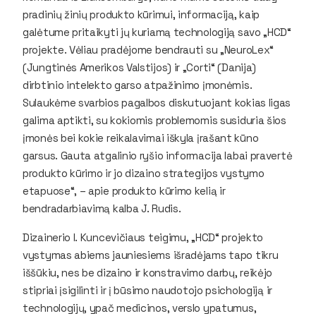
pradinių žinių produkto kūrimui, informaciją, kaip
galėtume pritaikyti jų kuriamą technologiją savo „HCD“
projekte. Vėliau pradėjome bendrauti su „NeuroLex“
(Jungtinės Amerikos Valstijos) ir „Corti“ (Danija)
dirbtinio intelekto garso atpažinimo įmonėmis.
Sulaukėme svarbios pagalbos diskutuojant kokias ligas
galima aptikti, su kokiomis problemomis susiduria šios
įmonės bei kokie reikalavimai iškyla įrašant kūno
garsus. Gauta atgalinio ryšio informacija labai pravertė
produkto kūrimo ir jo dizaino strategijos vystymo
etapuose“, – apie produkto kūrimo kelią ir
bendradarbiavimą kalba J. Rudis.
Dizainerio I. Kuncevičiaus teigimu, „HCD“ projekto
vystymas abiems jauniesiems išradėjams tapo tikru
iššūkiu, nes be dizaino ir konstravimo darbų, reikėjo
stipriai įsigilinti ir į būsimo naudotojo psichologiją ir
technologijų, ypač medicinos, verslo ypatumus,