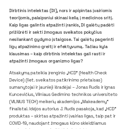
Dirbtinis intelektas (DI), nors ir apipintas įvairiomis
teorijomis, palaipsniui skinasi kelią į medicinos sritį.
Kaip ligas galintis atpažinti įrankis, DI galėtų padėti
prižiūrėti ir sekti žmogaus sveikatos pokyčius
nesilankant gydymo įstaigose. Tai galėtų pagerinti
ligų atpažinimo greitį ir efektyvumą. Tačiau kyla
klausimas – kaip dirbtinis intelektas gali rasti ir
atpažinti žmogaus organizmo ligas?
Atsakymą pateikia įrenginio „HCD“ (Health Check
Device) (liet. sveikatos patikrinimo prietaisas)
sumanytojai ir jaunieji išradėjai – Jonas Rudis ir Ignas
Kuncevičius, Vilniaus Gedimino technikos universiteto
(VILNIUS TECH) meikerių akademijos „Makeademy“
finalistai. Idėjos autorius J. Rudis pasakoja, kad „HCD“
produktas – skirtas atpažinti įvairias ligas, taip pat ir
COVID-19, naudojant žmogaus kūno skleidžiamus