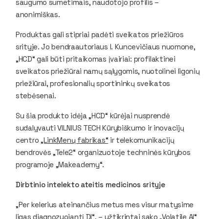
saugumo sumetimais, naudotojo profilis –
anonimiškas.
Produktas gali stipriai padėti sveikatos priežiūros
srityje. Jo bendraautoriaus I. Kuncevičiaus nuomone,
„HCD“ gali būti pritaikomas įvairiai: profilaktinei
sveikatos priežiūrai namų sąlygomis, nuotolinei ligonių
priežiūrai, profesionalių sportininkų sveikatos
stebėsenai.
Su šia produkto idėja „HCD“ kūrėjai nusprendė
sudalyvauti VILNIUS TECH Kūrybiškumo ir inovacijų
centro
„LinkMenų fabrikas“
ir telekomunikacijų
bendrovės „Tele2“ organizuotoje techninės kūrybos
programoje „Makeademy“.
Dirbtinio intelekto ateitis medicinos srityje
„Per kelerius ateinančius metus mes visur matysime
ligas diagnozuojantį DI“, – užtikrintai sako „Volatile AI“