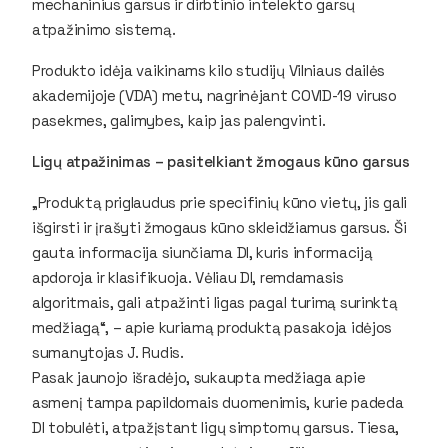
mechaninius garsus ir dirbtinio intelekto garsų
atpažinimo sistemą.
Produkto idėja vaikinams kilo studijų Vilniaus dailės
akademijoje (VDA) metu, nagrinėjant COVID-19 viruso
pasekmes, galimybes, kaip jas palengvinti.
Ligų atpažinimas – pasitelkiant žmogaus kūno garsus
„Produktą priglaudus prie specifinių kūno vietų, jis gali
išgirsti ir įrašyti žmogaus kūno skleidžiamus garsus. Ši
gauta informacija siunčiama DI, kuris informaciją
apdoroja ir klasifikuoja. Vėliau DI, remdamasis
algoritmais, gali atpažinti ligas pagal turimą surinktą
medžiagą“, – apie kuriamą produktą pasakoja idėjos
sumanytojas J. Rudis.
Pasak jaunojo išradėjo, sukaupta medžiaga apie
asmenį tampa papildomais duomenimis, kurie padeda
DI tobulėti, atpažįstant ligų simptomų garsus. Tiesa,