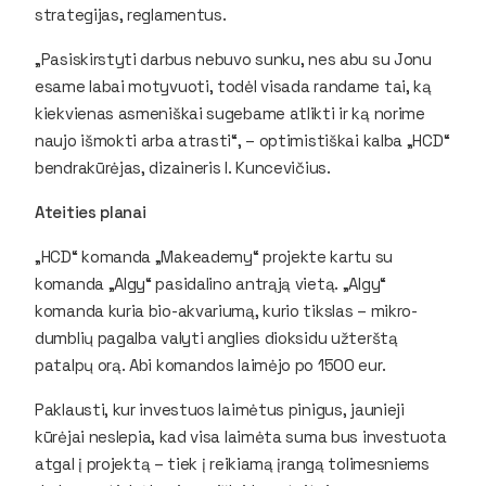
strategijas, reglamentus.
„Pasiskirstyti darbus nebuvo sunku, nes abu su Jonu
esame labai motyvuoti, todėl visada randame tai, ką
kiekvienas asmeniškai sugebame atlikti ir ką norime
naujo išmokti arba atrasti“, – optimistiškai kalba „HCD“
bendrakūrėjas, dizaineris I. Kuncevičius.
Ateities planai
„HCD“ komanda „Makeademy“ projekte kartu su
komanda „Algy“ pasidalino antrąją vietą. „Algy“
komanda kuria bio-akvariumą, kurio tikslas – mikro-
dumblių pagalba valyti anglies dioksidu užterštą
patalpų orą. Abi komandos laimėjo po 1500 eur.
Paklausti, kur investuos laimėtus pinigus, jaunieji
kūrėjai neslepia, kad visa laimėta suma bus investuota
atgal į projektą – tiek į reikiamą įrangą tolimesniems