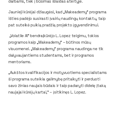
darbams, tiek į būsimas išlaidas ateityje.
Jaunieji kūrėjai džiaugėsi, kad „Makeademy“ programa
išties padėjo susirasti įvairių naudingų kontaktų, taip
pat suteikė puikią pradžią projekto įgyvendinimui.
„Volatile AI“ bendraįkūrėjo L. Lopez teigimu, tokios
programos kaip „Makeademy“ – būtinos mūsų
visuomenei. „Makeademy“ programa naudinga ne tik
dalyvaujantiems studentams, bet ir programos
mentoriams.
„Aukštos kvalifikacijos ir motyvuotiems specialistams
ši programa suteikia galimybę pritaikyti ir perduoti
savo žinias naujais būdais ir taip padaryti didelę įtaką
naujajai kūrėjų kartai,“ – įsitikinęs L. Lopez.