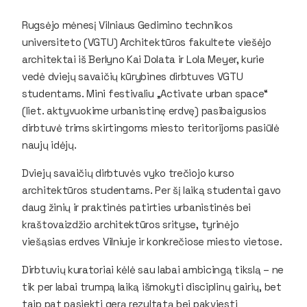
Rugsėjo mėnesį Vilniaus Gedimino technikos
universiteto (VGTU) Architektūros fakultete viešėjo
architektai iš Berlyno Kai Dolata ir Lola Meyer, kurie
vedė dviejų savaičių kūrybines dirbtuves VGTU
studentams. Mini festivaliu „Activate urban space“
(liet. aktyvuokime urbanistinę erdvę) pasibaigusios
dirbtuvė trims skirtingoms miesto teritorijoms pasiūlė
naujų idėjų.
Dviejų savaičių dirbtuvės vyko trečiojo kurso
architektūros studentams. Per šį laiką studentai gavo
daug žinių ir praktinės patirties urbanistinės bei
kraštovaizdžio architektūros srityse, tyrinėjo
viešąsias erdves Vilniuje ir konkrečiose miesto vietose.
Dirbtuvių kuratoriai kėlė sau labai ambicingą tikslą – ne
tik per labai trumpą laiką išmokyti disciplinų gairių, bet
taip pat pasiekti gerą rezultatą bei pakviesti