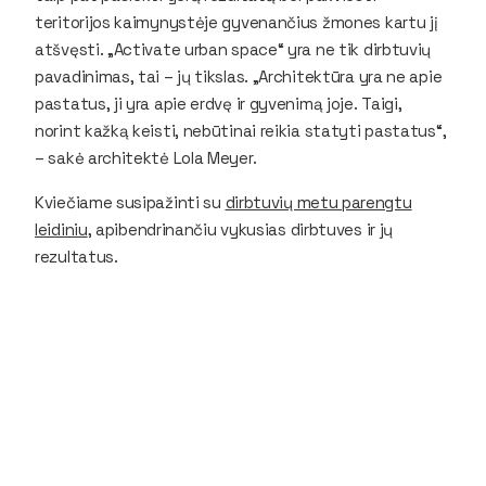
teritorijos kaimynystėje gyvenančius žmones kartu jį
atšvęsti. „Activate urban space“ yra ne tik dirbtuvių
pavadinimas, tai – jų tikslas. „Architektūra yra ne apie
pastatus, ji yra apie erdvę ir gyvenimą joje. Taigi,
norint kažką keisti, nebūtinai reikia statyti pastatus“,
– sakė architektė Lola Meyer.
Kviečiame susipažinti su
dirbtuvių metu parengtu
leidiniu
, apibendrinančiu vykusias dirbtuves ir jų
rezultatus.