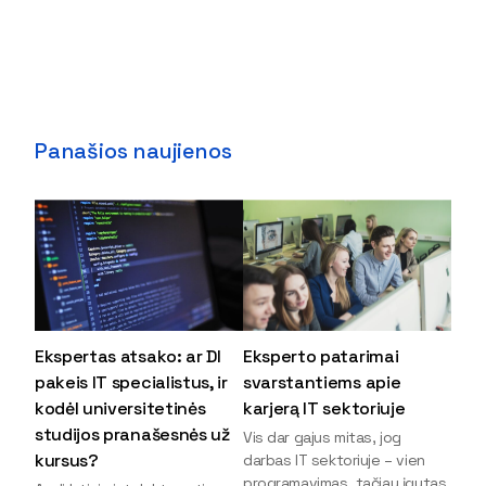
Panašios naujienos
Ekspertas atsako: ar DI
Eksperto patarimai
pakeis IT specialistus, ir
svarstantiems apie
kodėl universitetinės
karjerą IT sektoriuje
studijos pranašesnės už
Vis dar gajus mitas, jog
kursus?
darbas IT sektoriuje – vien
programavimas, tačiau įgytas