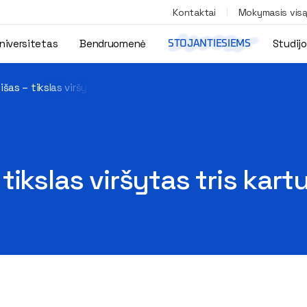
Kontaktai
Mokymasis vis
niversitetas
Bendruomenė
Studij
STOJANTIESIEMS
šas – tikslas viršytas tris kartus
ikslas viršytas tris kart