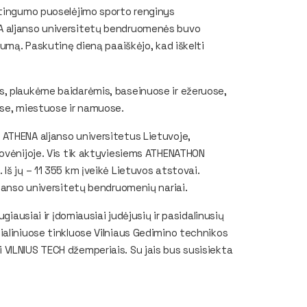
atingumo puoselėjimo sporto renginys
A aljanso universitetų bendruomenės buvo
tumą. Paskutinę dieną paaiškėjo, kad iškelti
s, plaukėme baidarėmis, baseinuose ir ežeruose,
ose, miestuose ir namuose.
ATHENA aljanso universitetus Lietuvoje,
ir Slovėnijoje. Vis tik aktyviesiems ATHENATHON
Iš jų – 11 355 km įveikė Lietuvos atstovai.
ljanso universitetų bendruomenių nariai.
giausiai ir įdomiausiai judėjusių ir pasidalinusių
ialiniuose tinkluose Vilniaus Gedimino technikos
VILNIUS TECH džemperiais. Su jais bus susisiekta