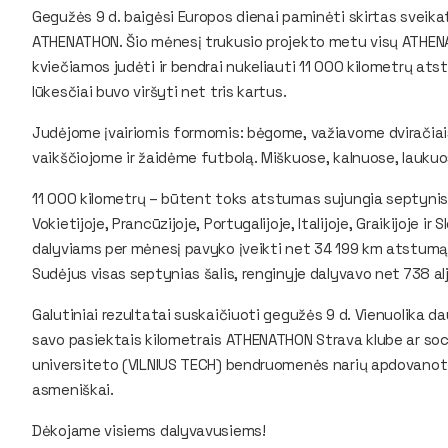
Gegužės 9 d. baigėsi Europos dienai paminėti skirtas sveik
ATHENATHON. Šio mėnesį trukusio projekto metu visų ATHEN
kviečiamos judėti ir bendrai nukeliauti 11 000 kilometrų ats
lūkesčiai buvo viršyti net tris kartus.
Judėjome įvairiomis formomis: bėgome, važiavome dviračiai
vaikščiojome ir žaidėme futbolą. Miškuose, kalnuose, lauku
11 000 kilometrų – būtent toks atstumas sujungia septynis 
Vokietijoje, Prancūzijoje, Portugalijoje, Italijoje, Graikijoje 
dalyviams per mėnesį pavyko įveikti net 34 199 km atstumą. 
Sudėjus visas septynias šalis, renginyje dalyvavo net 738 a
Galutiniai rezultatai suskaičiuoti gegužės 9 d. Vienuolika dau
savo pasiektais kilometrais ATHENATHON Strava klube ar soc
universiteto (VILNIUS TECH) bendruomenės narių apdovanoti 
asmeniškai.
Dėkojame visiems dalyvavusiems!