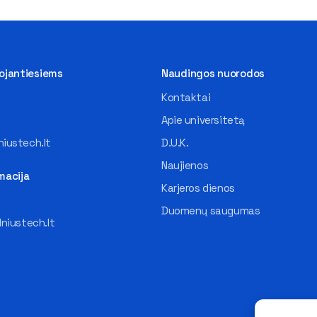
tojantiesiems
Naudingos nuorodos
Kontaktai
Apie universitetą
iustech.lt
D.U.K.
Naujienos
macija
Karjeros dienos
Duomenų saugumas
lniustech.lt