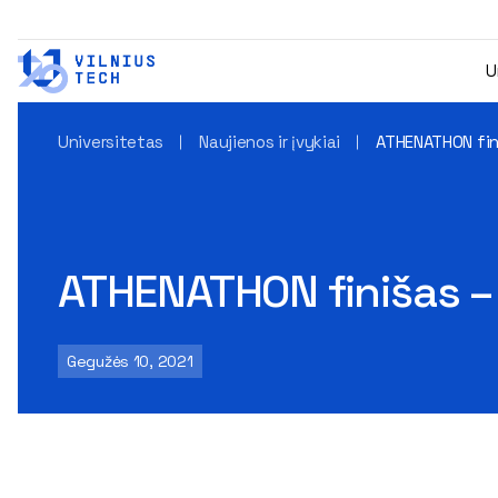
U
Universitetas
Naujienos ir įvykiai
ATHENATHON fini
ATHENATHON finišas – t
Gegužės 10, 2021