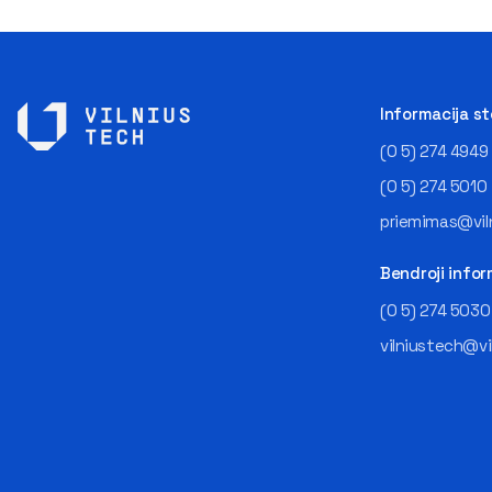
Informacija s
(0 5) 274 4949
(0 5) 274 5010
priemimas@viln
Bendroji infor
(0 5) 274 5030
vilniustech@vi