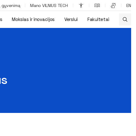
ą gyvenimą
Mano VILNIUS TECH
EN
os
Mokslas ir inovacijos
Verslui
Fakultetai
us