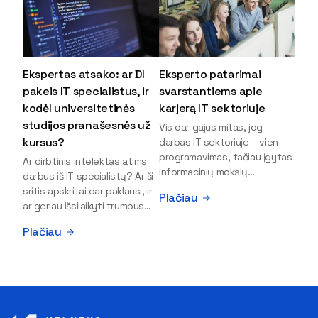
Ekspertas atsako: ar DI
Eksperto patarimai
pakeis IT specialistus, ir
svarstantiems apie
kodėl universitetinės
karjerą IT sektoriuje
studijos pranašesnės už
Vis dar gajus mitas, jog
kursus?
darbas IT sektoriuje – vien
programavimas, tačiau įgytas
Ar dirbtinis intelektas atims
informacinių mokslų
darbus iš IT specialistų? Ar ši
išsilavinimas gali atverti kur
sritis apskritai dar paklausi, ir
Plačiau
kas daugiau durų ir net
ar geriau išsilaikyti trumpus
užauginti iki vadovų. Sparčiai
kursus, ar vis tik stoti į
Plačiau
keičiantis technologijoms,
universitetą? Tokie klausimai
šiandien darbo rinkoje trūksta
dažniausiai iškyla apie
dirbtinio intelekto (DI),
informacinių technologijų
kibernetinio saugumo,
studijas svarstantiems
debesijos ekspertų,
jaunuoliams. Iš šiuos ir kitus
duomenų analitikų.
klausimus apie šio sektoriaus