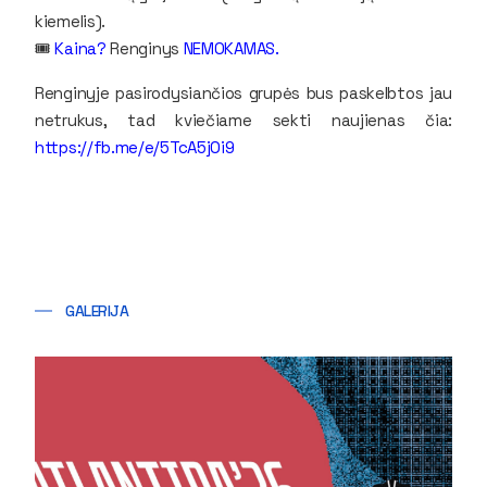
kiemelis).
🎟️
Kaina?
Renginys
NEMOKAMAS.
Renginyje pasirodysiančios grupės bus paskelbtos jau
netrukus, tad kviečiame sekti naujienas čia:
https://fb.me/e/5TcA5jOi9
GALERIJA