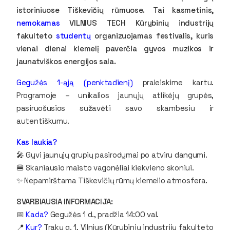
istoriniuose Tiškevičių rūmuose. Tai kasmetinis,
nemokamas
VILNIUS TECH Kūrybinių industrijų
fakulteto
studentų
organizuojamas festivalis, kuris
vienai dienai kiemelį paverčia gyvos muzikos ir
jaunatviškos energijos sala.
Gegužės 1-ąją (penktadienį)
praleiskime kartu.
Programoje – unikalios jaunųjų atlikėjų grupės,
pasiruošusios sužavėti savo skambesiu ir
autentiškumu.
Kas laukia?
🎤 Gyvi jaunųjų grupių pasirodymai po atviru dangumi.
🍔 Skaniausio maisto vagonėliai kiekvieno skoniui.
✨ Nepamirštama Tiškevičių rūmų kiemelio atmosfera.
SVARBIAUSIA INFORMACIJA:
📅
Kada?
Gegužės 1 d., pradžia 14:00 val.
📍
Kur?
Trakų g. 1, Vilnius (Kūrybinių industrijų fakulteto