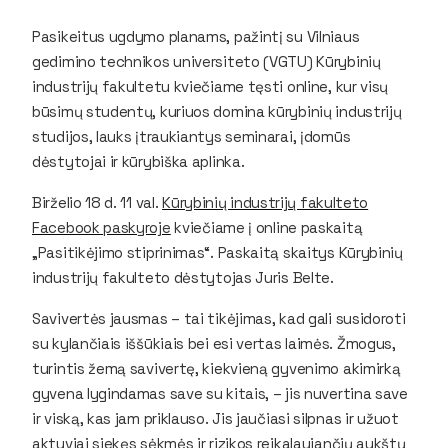
Pasikeitus ugdymo planams, pažintį su Vilniaus
gedimino technikos universiteto (VGTU) Kūrybinių
industrijų fakultetu kviečiame tęsti online, kur visų
būsimų studentų, kuriuos domina kūrybinių industrijų
studijos, lauks įtraukiantys seminarai, įdomūs
dėstytojai ir kūrybiška aplinka.
Birželio 18 d. 11 val.
Kūrybinių industrijų fakulteto
Facebook paskyroje
kviečiame į online paskaitą
„Pasitikėjimo stiprinimas“. Paskaitą skaitys Kūrybinių
industrijų fakulteto dėstytojas Juris Belte.
Savivertės jausmas – tai tikėjimas, kad gali susidoroti
su kylančiais iššūkiais bei esi vertas laimės. Žmogus,
turintis žemą savivertę, kiekvieną gyvenimo akimirką
gyvena lygindamas save su kitais, – jis nuvertina save
ir viską, kas jam priklauso. Jis jaučiasi silpnas ir užuot
aktyviai siekęs sėkmės ir rizikos reikalaujančių aukštų