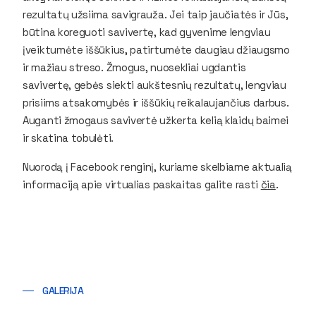
rezultatų užsiima savigrauža. Jei taip jaučiatės ir Jūs,
būtina koreguoti savivertę, kad gyvenime lengviau
įveiktumėte iššūkius, patirtumėte daugiau džiaugsmo
ir mažiau streso. Žmogus, nuosekliai ugdantis
savivertę, gebės siekti aukštesnių rezultatų, lengviau
prisiims atsakomybės ir iššūkių reikalaujančius darbus.
Auganti žmogaus savivertė užkerta kelią klaidų baimei
ir skatina tobulėti.
Nuorodą į Facebook renginį, kuriame skelbiame aktualią
informaciją apie virtualias paskaitas galite rasti
čia
.
GALERIJA