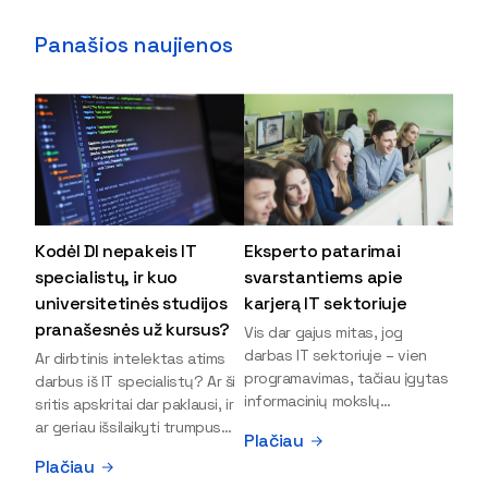
Panašios naujienos
Kodėl DI nepakeis IT
Eksperto patarimai
specialistų, ir kuo
svarstantiems apie
universitetinės studijos
karjerą IT sektoriuje
pranašesnės už kursus?
Vis dar gajus mitas, jog
darbas IT sektoriuje – vien
Ar dirbtinis intelektas atims
programavimas, tačiau įgytas
darbus iš IT specialistų? Ar ši
informacinių mokslų
sritis apskritai dar paklausi, ir
išsilavinimas gali atverti kur
ar geriau išsilaikyti trumpus
Plačiau
kas daugiau durų ir net
kursus, ar vis tik stoti į
Plačiau
užauginti iki vadovų. Sparčiai
universitetą? Tokie klausimai