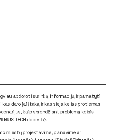
engviau apdoroti surinką informaciją ir pamatyti
kas daro jai įtaką ir kas sieja kelias problemas
scenarijus, kaip sprendžiant problemą keisis
 VILNIUS TECH docentė.
mo miestų projektavime, planavime ar