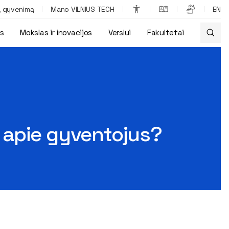
ą gyvenimą
Mano VILNIUS TECH
EN
os
Mokslas ir inovacijos
Verslui
Fakultetai
ia apie gyventojus?