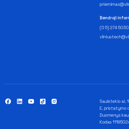
priemimas@viln
Bendroji infor
(0 5) 274 5030
vilniustech@vi
Saulėtekio al. 1
E. pristatymo 
Duomenys kaupi
Kodas 1119502