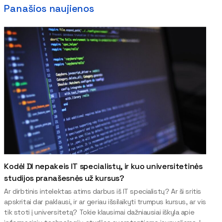
Panašios naujienos
Kodėl DI nepakeis IT specialistų, ir kuo universitetinės
studijos pranašesnės už kursus?
Ar dirbtinis intelektas atims darbus iš IT specialistų? Ar ši sritis
apskritai dar paklausi, ir ar geriau išsilaikyti trumpus kursus, ar vis
tik stoti į universitetą? Tokie klausimai dažniausiai iškyla apie