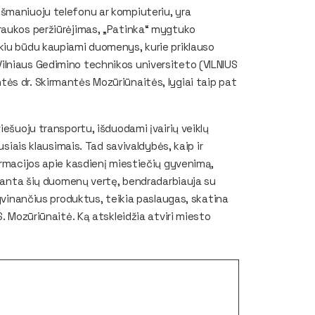
šmaniuoju telefonu ar kompiuteriu, yra
raukos peržiūrėjimas, „Patinka“ mygtuko
kiu būdu kaupiami duomenys, kurie priklauso
ilniaus Gedimino technikos universiteto (VILNIUS
ės dr. Skirmantės Mozūriūnaitės, lygiai taip pat
iešuoju transportu, išduodami įvairių veiklų
usiais klausimais. Tad savivaldybės, kaip ir
ormacijos apie kasdienį miestiečių gyvenimą,
upranta šių duomenų vertę, bendradarbiauja su
ngvinančius produktus, teikia paslaugas, skatina
. Mozūriūnaitė. Ką atskleidžia atviri miesto