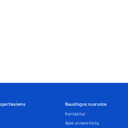
tojantiesiems
Naudingos nuorodos
Kontaktai
Apie universitetą