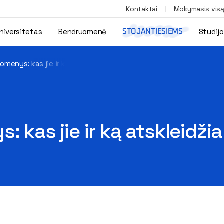
Kontaktai
Mokymasis vis
niversitetas
Bendruomenė
Studij
STOJANTIESIEMS
omenys: kas jie ir ką atskleidžia apie gyventojus?
: kas jie ir ką atskleidž