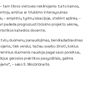
 – tam tikros vietovės nekilnojamo turto kainos,
ventojų amžius ar triukšmo intensyvumas
ų – empirinių tyrimų lokacijoje, stebint aplinką –
kuri padeda prognozuoti būsimo projekto sėkmę,
banistikos katedros docentė.
r atvirų duomenų panaudojimas, bendradarbiavimas
jams, tiek verslui, tačiau svarbu žinoti, kokius
itmeninius duomenis naudoja pagal savo poreikius,
dojus gerosios praktikos pavyzdžiais, galima
jams“, – sako S. Mozūriūnaitė.