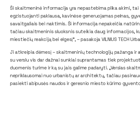
Ši skaitmeninė informacija yra nepastebima plika akimi, tai
egzistuojanti paklausa, kavinėse generuojamas pelnas, gy
savaitgaliais bei naktimis. Ši informacija nepakeičia natūrini
tačiau skaitmeninis sluoksnis suteikia daug informacijos, 
miestiečių reakciją bei elgesį“, – pasakoja VILNIUS TECH Ur
Ji atkreipia dėmesį – skaitmeninių technologijų pažanga i
su verslu vis dar dažnai sunkiai suprantamas tiek projektuoto
duomenis turime ir ką su jais galime padaryti. „Verslas ska
nepriklausomai nuo urbanistų ar architektų, tačiau pasinau
pasiekti abipusės naudos ir geresnio miesto kūrimo gyvento