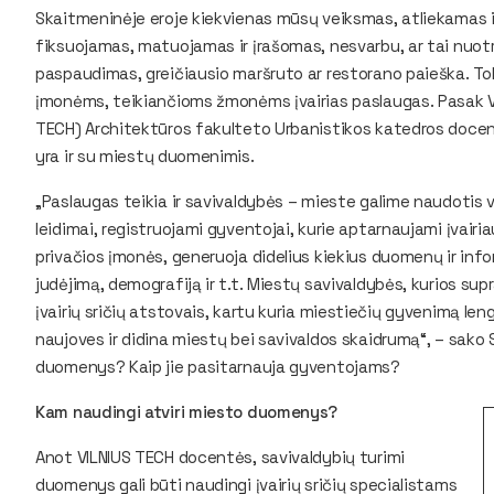
Skaitmeninėje eroje kiekvienas mūsų veiksmas, atliekamas i
fiksuojamas, matuojamas ir įrašomas, nesvarbu, ar tai nuot
paspaudimas, greičiausio maršruto ar restorano paieška. To
įmonėms, teikiančioms žmonėms įvairias paslaugas. Pasak V
TECH) Architektūros fakulteto Urbanistikos katedros docent
yra ir su miestų duomenimis.
„Paslaugas teikia ir savivaldybės – mieste galime naudotis v
leidimai, registruojami gyventojai, kurie aptarnaujami įvairia
privačios įmonės, generuoja didelius kiekius duomenų ir inf
judėjimą, demografiją ir t.t. Miestų savivaldybės, kurios s
įvairių sričių atstovais, kartu kuria miestiečių gyvenimą le
naujoves ir didina miestų bei savivaldos skaidrumą“, – sako S
duomenys? Kaip jie pasitarnauja gyventojams?
Kam naudingi atviri miesto duomenys?
Anot VILNIUS TECH docentės, savivaldybių turimi
duomenys gali būti naudingi įvairių sričių specialistams