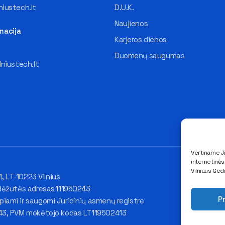
iustech.lt
D.U.K.
Naujienos
macija
Karjeros dienos
Duomenų saugumas
lniustech.lt
Vertiname Jū
internetinė
Vilniaus Ged
1, LT-10223 Vilnius
dėžutės adresas 111950243
Pr
ami ir saugomi Juridinių asmenų registre
43, PVM mokėtojo kodas LT119502413