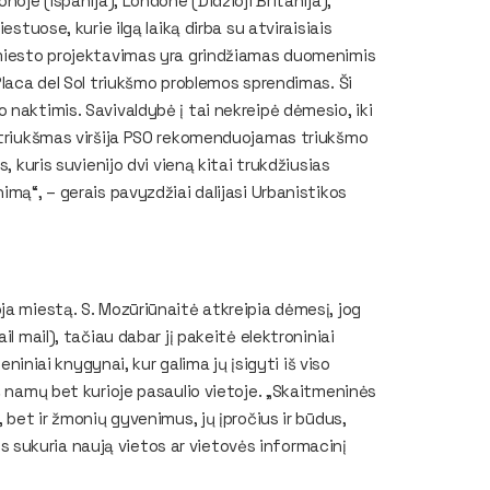
noje (Ispanija), Londone (Didžioji Britanija),
stuose, kurie ilgą laiką dirba su atviraisiais
 miesto projektavimas yra grindžiamas duomenimis
Placa del Sol triukšmo problemos sprendimas. Ši
 naktimis. Savivaldybė į tai nekreipė dėmesio, iki
d triukšmas viršija PSO rekomenduojamas triukšmo
, kuris suvienijo dvi vieną kitai trukdžiusias
imą“, – gerais pavyzdžiai dalijasi Urbanistikos
ja miestą. S. Mozūriūnaitė atkreipia dėmesį, jog
l mail), tačiau dabar jį pakeitė elektroniniai
eniniai knygynai, kur galima jų įsigyti iš viso
š namų bet kurioje pasaulio vietoje. „Skaitmeninės
 bet ir žmonių gyvenimus, jų įpročius ir būdus,
sukuria naują vietos ar vietovės informacinį