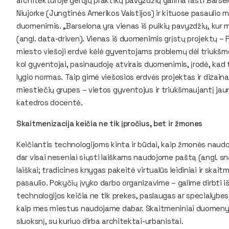
architektūroje gerųjų praktikų pavyzdžių galima rasti Barselo
Niujorke (Jungtinės Amerikos Valstijos) ir kituose pasaulio mie
duomenimis. „Barselona yra vienas iš puikių pavyzdžių, kur
(angl. data-driven). Vienas iš duomenimis grįstų projektų – 
miesto viešoji erdvė kėlė gyventojams problemų dėl triukšmo
kol gyventojai, pasinaudoję atvirais duomenimis, įrodė, ka
lygio normas. Taip gimė viešosios erdvės projektas ir dizainas
miestiečių grupes – vietos gyventojus ir triukšmaujantį jaun
katedros docentė.
Skaitmenizacija keičia ne tik įpročius, bet ir žmones
Keičiantis technologijoms kinta ir būdai, kaip žmonės naudo
dar visai neseniai siųsti laiškams naudojome paštą (angl. snai
laiškai; tradicines knygas pakeitė virtualūs leidiniai ir skaitm
pasaulio. Pokyčių įvyko darbo organizavime – galime dirbti i
technologijos keičia ne tik prekes, paslaugas ar specialybes,
kaip mes miestus naudojame dabar. Skaitmeniniai duomenys 
sluoksnį, su kuriuo dirba architektai-urbanistai.