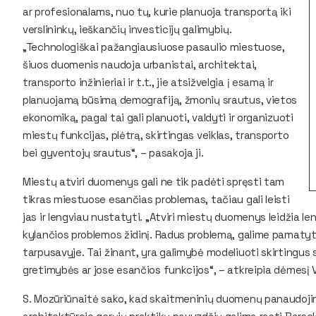
ar profesionalams, nuo tų, kurie planuoja transportą iki
verslininkų, ieškančių investicijų galimybių.
„Technologiškai pažangiausiuose pasaulio miestuose,
šiuos duomenis naudoja urbanistai, architektai,
transporto inžinieriai ir t.t., jie atsižvelgia į esamą ir
planuojamą būsimą demografiją, žmonių srautus, vietos
ekonomiką, pagal tai gali planuoti, valdyti ir organizuoti
miestų funkcijas, plėtrą, skirtingas veiklas, transporto
bei gyventojų srautus“, – pasakoja ji.
Miestų atviri duomenys gali ne tik padėti spręsti tam
tikras miestuose esančias problemas, tačiau gali leisti
jas ir lengviau nustatyti. „Atviri miestų duomenys leidžia l
kylančios problemos židinį. Radus problemą, galime pamatyti 
tarpusavyje. Tai žinant, yra galimybė modeliuoti skirtingus 
gretimybės ar jose esančios funkcijos“, – atkreipia dėmesį
S. Mozūriūnaitė sako, kad skaitmeninių duomenų panaudoji