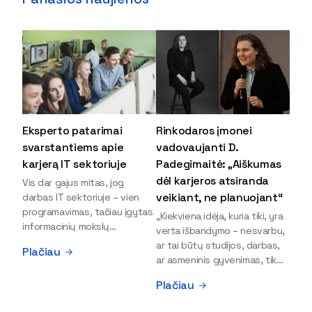
Eksperto patarimai
Rinkodaros įmonei
svarstantiems apie
vadovaujanti D.
karjerą IT sektoriuje
Padegimaitė: „Aiškumas
dėl karjeros atsiranda
Vis dar gajus mitas, jog
veikiant, ne planuojant“
darbas IT sektoriuje – vien
programavimas, tačiau įgytas
„Kiekviena idėja, kuria tiki, yra
informacinių mokslų
verta išbandymo – nesvarbu,
išsilavinimas gali atverti kur
ar tai būtų studijos, darbas,
Plačiau
kas daugiau durų ir net
ar asmeninis gyvenimas, tik
užauginti iki vadovų. Sparčiai
bandydamas naujus dalykus
Plačiau
keičiantis technologijoms,
atrandi, kas iš tiesų tau įdomu
šiandien darbo rinkoje trūksta
ir kur slypi tavo stiprybės“, –