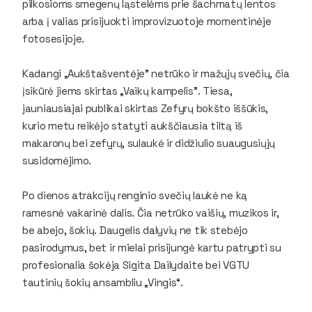
pilkosioms smegenų ląstelėms prie šachmatų lentos
arba į valias prisijuokti improvizuotoje momentinėje
fotosesijoje.
Kadangi „Aukštašventėje” netrūko ir mažųjų svečių, čia
įsikūrė jiems skirtas „Vaikų kampelis”. Tiesa,
jauniausiajai publikai skirtas Zefyrų bokšto iššūkis,
kurio metu reikėjo statyti aukščiausia tiltą iš
makaronų bei zefyrų, sulaukė ir didžiulio suaugusiųjų
susidomėjimo.
Po dienos atrakcijų renginio svečių laukė ne ką
ramesnė vakarinė dalis. Čia netrūko vaišių, muzikos ir,
be abejo, šokių. Daugelis dalyvių ne tik stebėjo
pasirodymus, bet ir mielai prisijungė kartu patrypti su
profesionalia šokėja Sigita Dailydaite bei VGTU
tautinių šokių ansambliu „Vingis“.