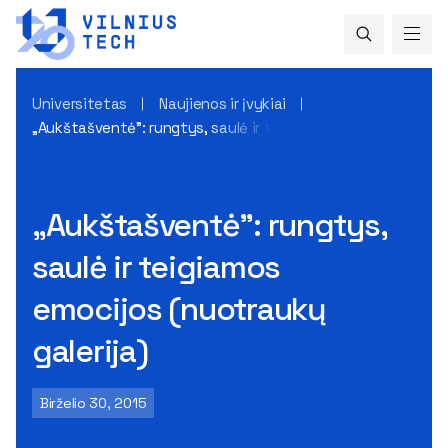
Universitetas
Naujienos ir įvykiai
„Aukštašventė”: rungtys, saulė ir teigiamos emocijos (nuotr
„Aukštašventė”: rungtys,
saulė ir teigiamos
emocijos (nuotraukų
galerija)
Birželio 30, 2015