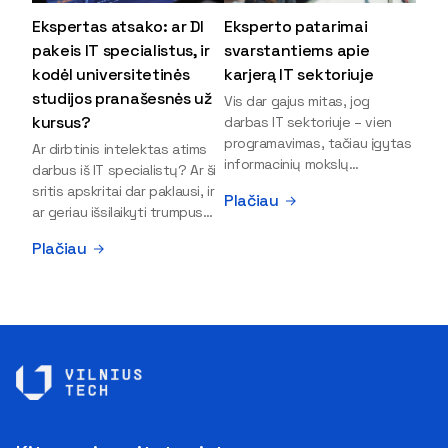
Ekspertas atsako: ar DI
Eksperto patarimai
pakeis IT specialistus, ir
svarstantiems apie
kodėl universitetinės
karjerą IT sektoriuje
studijos pranašesnės už
Vis dar gajus mitas, jog
kursus?
darbas IT sektoriuje – vien
programavimas, tačiau įgytas
Ar dirbtinis intelektas atims
informacinių mokslų
darbus iš IT specialistų? Ar ši
išsilavinimas gali atverti kur
sritis apskritai dar paklausi, ir
Plačiau
kas daugiau durų ir net
ar geriau išsilaikyti trumpus
užauginti iki vadovų. Sparčiai
kursus, ar vis tik stoti į
Plačiau
keičiantis technologijoms,
universitetą? Tokie klausimai
šiandien darbo rinkoje trūksta
dažniausiai iškyla apie
dirbtinio intelekto (DI),
informacinių technologijų
kibernetinio saugumo,
studijas svarstantiems
debesijos ekspertų,
jaunuoliams. Iš šiuos ir kitus
duomenų analitikų.
klausimus apie šio sektoriaus
Apsispręsti dėl studijų
ypatybes bei universitetinių
programos ar karjeros
studijų pranašumą pasakoja
krypties neretai trukdo
VILNIUS TECH Fundamentinių
abejonės ir nežinomybė. Kaip
mokslų fakulteto lektorius ir