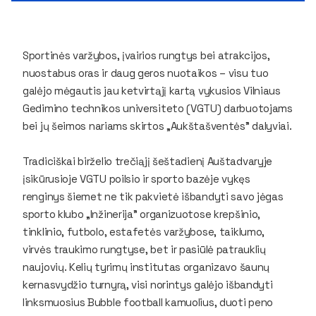
Sportinės varžybos, įvairios rungtys bei atrakcijos,
nuostabus oras ir daug geros nuotaikos – visu tuo
galėjo mėgautis jau ketvirtąjį kartą vykusios Vilniaus
Gedimino technikos universiteto (VGTU) darbuotojams
bei jų šeimos nariams skirtos „Aukštašventės” dalyviai.
Tradiciškai birželio trečiąjį šeštadienį Auštadvaryje
įsikūrusioje VGTU poilsio ir sporto bazėje vykęs
renginys šiemet ne tik pakvietė išbandyti savo jėgas
sporto klubo „Inžinerija” organizuotose krepšinio,
tinklinio, futbolo, estafetės varžybose, taiklumo,
virvės traukimo rungtyse, bet ir pasiūlė patrauklių
naujovių. Kelių tyrimų institutas organizavo šaunų
kernasvydžio turnyrą, visi norintys galėjo išbandyti
linksmuosius Bubble football kamuolius, duoti peno