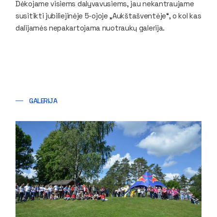
Dėkojame visiems dalyvavusiems, jau nekantraujame
susitikti jubiliejinėje 5-ojoje „Aukštašventėje“, o kol kas
dalijamės nepakartojama nuotraukų galerija.
GALERIJA