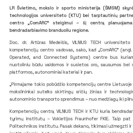
LR Švietimo, mokslo ir sporto ministerija (ŠMSM) sky
technologijos universiteto (KTU) bei tarptautinių part
centro „ComARC“ steigimui – šį centrą planuojama p
bendradarbiavimo branduoliu regione.
Doc. dr. Artūras Medeišis, VILNIUS TECH universiteto 
kompetencijų centro vadovas, sako, kad „ComARC“ (ang
Operated, and Connected Systems) centre bus kuriam
nuotoliniu būdu valdomos ir susietos oro, sausumos bei 
platformos, autonominiai kateriai ir pan.
„Pirmajame tokio pobūdžio kompetencijų centre Lietuvoje m
mokslininkai sutelks skirtingų sričių žinias ir technolo
autonominio transporto sprendimus – nuo medžiagų iki pilnų 
Kompetencijų centrą VILNIUS TECH ir KTU kuria bendradar
tyrimų institutų – Vokietijos Fraunhofer FKIE. Taip pat 
Politechnikos institutu. Pasak dekano, tikimasi užmegzti ir