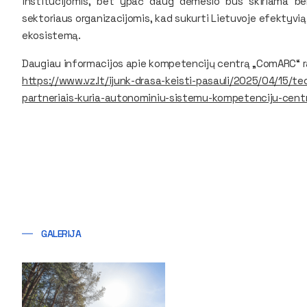
institucijomis, bet ypač daug dėmesio bus skiriama be
sektoriaus organizacijomis, kad sukurti Lietuvoje efektyvią
ekosistemą.
Daugiau informacijos apie kompetencijų centrą „ComARC“ ra
https://www.vz.lt/ijunk-drasa-keisti-pasauli/2025/04/15/tec
partneriais-kuria-autonominiu-sistemu-kompetenciju-cen
GALERIJA