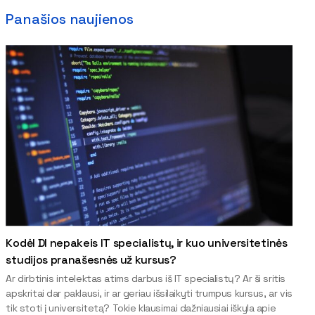
Panašios naujienos
Kodėl DI nepakeis IT specialistų, ir kuo universitetinės
studijos pranašesnės už kursus?
Ar dirbtinis intelektas atims darbus iš IT specialistų? Ar ši sritis
apskritai dar paklausi, ir ar geriau išsilaikyti trumpus kursus, ar vis
tik stoti į universitetą? Tokie klausimai dažniausiai iškyla apie