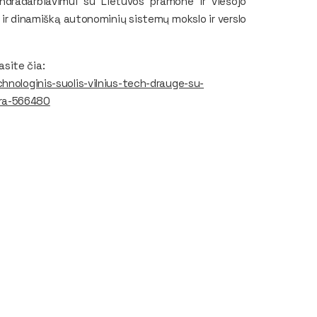
ndradarbiavimui su Lietuvos pramone ir viešojo
 ir dinamišką autonominių sistemų mokslo ir verslo
site čia:
hnologinis-suolis-vilnius-tech-drauge-su-
tra-566480