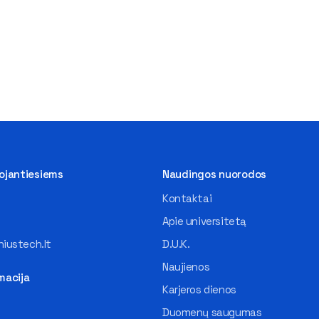
tojantiesiems
Naudingos nuorodos
Kontaktai
Apie universitetą
iustech.lt
D.U.K.
Naujienos
macija
Karjeros dienos
Duomenų saugumas