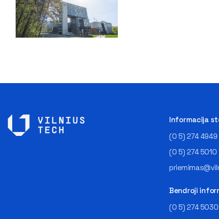
Informacija s
(0 5) 274 4949
(0 5) 274 5010
priemimas@viln
Bendroji infor
(0 5) 274 5030