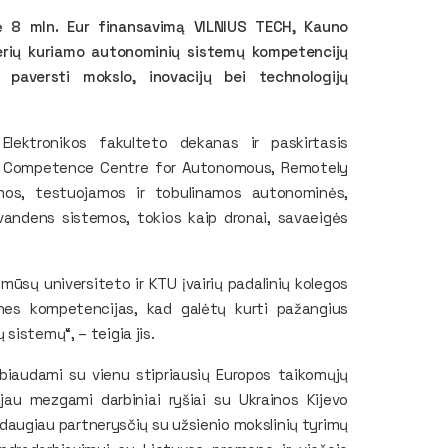
rė 8 mln. Eur finansavimą VILNIUS TECH, Kauno
nerių kuriamo autonominių sistemų kompetencijų
aversti mokslo, inovacijų bei technologijų
Elektronikos fakulteto dekanas ir paskirtasis
l. Competence Centre for Autonomous, Remotely
os, testuojamos ir tobulinamos autonominės,
vandens sistemos, tokios kaip dronai, savaeigės
ūsų universiteto ir KTU įvairių padalinių kolegos
gines kompetencijas, kad galėtų kurti pažangius
sistemų“, – teigia jis.
biaudami su vienu stipriausių Europos taikomųjų
jau mezgami darbiniai ryšiai su Ukrainos Kijevo
 daugiau partnerysčių su užsienio mokslinių tyrimų