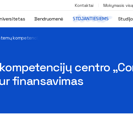
Kontaktai
Mokymasis vis
niversitetas
Bendruomenė
Studij
STOJANTIESIEMS
stemų kompetencijų centro „ComARC“ steigimui skirtas ŠMSM 8 m
kompetencijų centro „Co
ur finansavimas