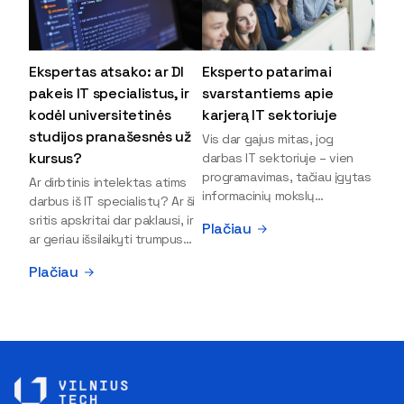
Ekspertas atsako: ar DI
Eksperto patarimai
pakeis IT specialistus, ir
svarstantiems apie
kodėl universitetinės
karjerą IT sektoriuje
studijos pranašesnės už
Vis dar gajus mitas, jog
kursus?
darbas IT sektoriuje – vien
programavimas, tačiau įgytas
Ar dirbtinis intelektas atims
informacinių mokslų
darbus iš IT specialistų? Ar ši
išsilavinimas gali atverti kur
sritis apskritai dar paklausi, ir
Plačiau
kas daugiau durų ir net
ar geriau išsilaikyti trumpus
užauginti iki vadovų. Sparčiai
kursus, ar vis tik stoti į
Plačiau
keičiantis technologijoms,
universitetą? Tokie klausimai
šiandien darbo rinkoje trūksta
dažniausiai iškyla apie
dirbtinio intelekto (DI),
informacinių technologijų
kibernetinio saugumo,
studijas svarstantiems
debesijos ekspertų,
jaunuoliams. Iš šiuos ir kitus
duomenų analitikų.
klausimus apie šio sektoriaus
Apsispręsti dėl studijų
ypatybes bei universitetinių