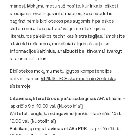
mėnesį. Mokymų metu sužinosite, kur ir kaip ieškoti
studijoms reikalingos informacijos, kaip naudotis
pagrindinėmis bibliotekos paslaugomis ir paieškos
sistemomis. Taip pat apžvelgsime efektyvias
literatūros paieškos technikas ir strategijas, išmoksite
atsirinkti reikiamus, moksliniais tyrimais grįstus
informacijos šaltinius, analizuoti bei tinkamai tvarkyti
rastus rezultatus.
Bibliotekos mokymų metu įgytos kompetencijos
patvirtinamos
VILNIUS TECH skaitmeninių ženkliukų
sistemoje
.
Citavimas, literatūros sąrašo sudarymas APA stiliumi
–
lapkričio 9 d. 10.00 val. (Nuotoliniai)
Writefull: anglų k. redagavimo įrankis
– lapkričio 14 d.
10.00 val. (Nuotoliniai)
Publikacijų registravimas eLABa PDB
– lapkričio 16 d.