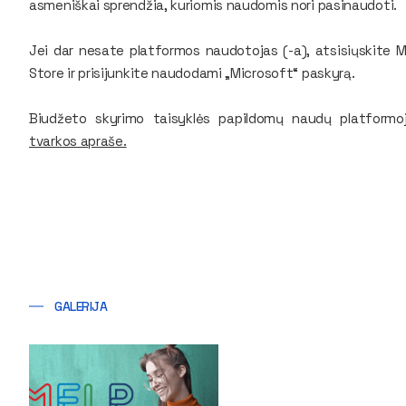
asmeniškai sprendžia, kuriomis naudomis nori pasinaudoti.
Jei dar nesate platformos naudotojas (-a), atsisiųskite M
Store ir prisijunkite naudodami „Microsoft“ paskyrą.
Biudžeto skyrimo taisyklės papildomų naudų platformo
tvarkos apraše.
GALERIJA