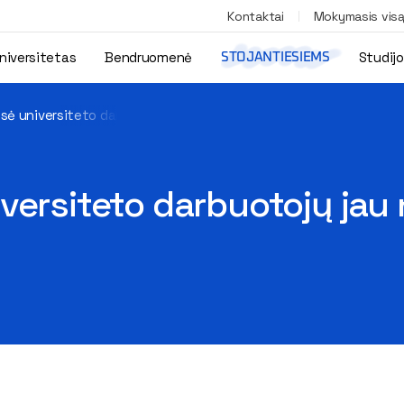
Kontaktai
Mokymasis vis
niversitetas
Bendruomenė
Studij
STOJANTIESIEMS
sė universiteto darbuotojų jau naudojasi MELP programėle
versiteto darbuotojų jau