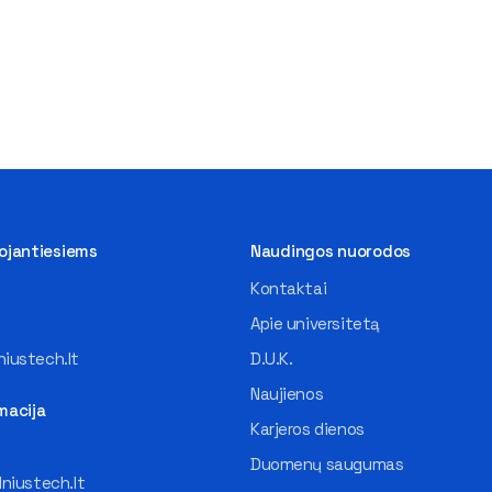
tojantiesiems
Naudingos nuorodos
Kontaktai
Apie universitetą
iustech.lt
D.U.K.
Naujienos
macija
Karjeros dienos
Duomenų saugumas
lniustech.lt