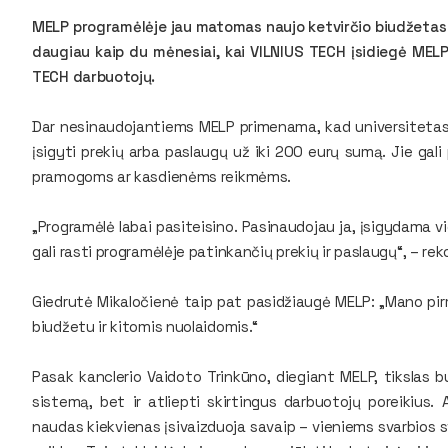
MELP programėlėje jau matomas naujo ketvirčio biudžetas –
daugiau kaip du mėnesiai, kai VILNIUS TECH įsidiegė MELP 
TECH darbuotojų.
Dar nesinaudojantiems MELP primenama, kad universiteta
įsigyti prekių arba paslaugų už iki 200 eurų sumą. Jie gali p
pramogoms ar kasdienėms reikmėms.
„Programėlė labai pasiteisino. Pasinaudojau ja, įsigydama vi
gali rasti programėlėje patinkančių prekių ir paslaugų“, – r
Giedrutė Mikaločienė taip pat pasidžiaugė MELP: „Mano pirm
biudžetu ir kitomis nuolaidomis.“
Pasak kanclerio Vaidoto Trinkūno, diegiant MELP, tikslas b
sistemą, bet ir atliepti skirtingus darbuotojų poreikius.
naudas kiekvienas įsivaizduoja savaip – vieniems svarbios s