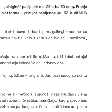
 „piniginė“ pasipildė dar 25 arba 50 eurų. Praėjo
platformą – prie jos prisijungė jau 53 % VILNIUS
s suteikia savo darbuotojams galimybę per metus
atys rinktis, kaip ir kam juos išleisti – sveikatai,
ešojo transporto bilietą. Manau, ir kiti darbuotojai
ekomenduoja kolegė Vaida Larionovienė.
ieji įspūdžiai – teigiami. Jau pasinaudojau skirtu
uvo ne tik patogiai sujungti visas naudas į vieną
 Analizuojant lūkesčius paaiškėjo, kad papildomas
veikatos paslaugos, kitiems – kultūrinės ar sporto