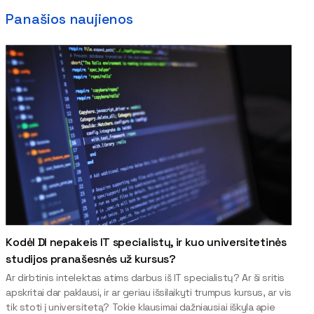
Panašios naujienos
Kodėl DI nepakeis IT specialistų, ir kuo universitetinės
studijos pranašesnės už kursus?
Ar dirbtinis intelektas atims darbus iš IT specialistų? Ar ši sritis
apskritai dar paklausi, ir ar geriau išsilaikyti trumpus kursus, ar vis
tik stoti į universitetą? Tokie klausimai dažniausiai iškyla apie