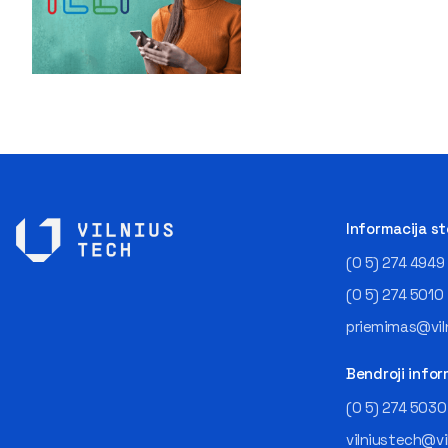
Informacija s
(0 5) 274 4949
(0 5) 274 5010
priemimas@viln
Bendroji infor
(0 5) 274 5030
vilniustech@vi