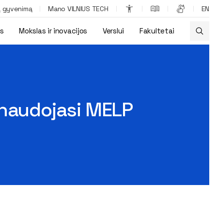
ą gyvenimą
Mano VILNIUS TECH
EN
os
Mokslas ir inovacijos
Verslui
Fakultetai
 naudojasi MELP