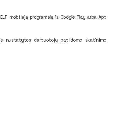
ELP mobiliąją programėlę iš Google Play arba App
je nustatytos
darbuotojų papildomo skatinimo