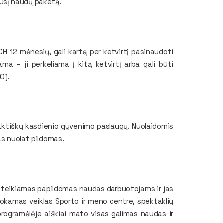
apusį naudų paketą.
H 12 mėnesių, gali kartą per ketvirtį pasinaudoti
 – ji perkeliama į kitą ketvirtį arba gali būti
0).
raktiškų kasdienio gyvenimo paslaugų. Nuolaidomis
šas nuolat pildomas.
 teikiamas papildomas naudas darbuotojams ir jas
okamas veiklas Sporto ir meno centre, spektaklių
programėlėje aiškiai mato visas galimas naudas ir