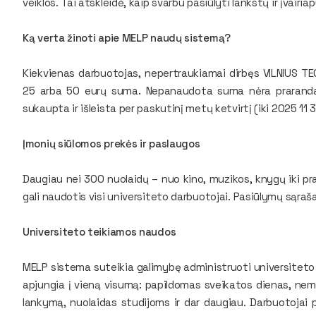
veiklos. Tai atskleidė, kaip svarbu pasiūlyti lankstų ir įvairi
Ką verta žinoti apie MELP naudų sistemą?
Kiekvienas darbuotojas, nepertraukiamai dirbęs VILNIUS TEC
25 arba 50 eurų suma. Nepanaudota suma nėra prarandama
sukaupta ir išleista per paskutinį metų ketvirtį (iki 2025 11 3
Įmonių siūlomos prekės ir paslaugos
Daugiau nei 300 nuolaidų – nuo kino, muzikos, knygų iki p
gali naudotis visi universiteto darbuotojai. Pasiūlymų sąra
Universiteto teikiamos naudos
MELP sistema suteikia galimybę administruoti universiteto
apjungia į vieną visumą: papildomas sveikatos dienas, nem
lankymą, nuolaidas studijoms ir dar daugiau. Darbuotojai 