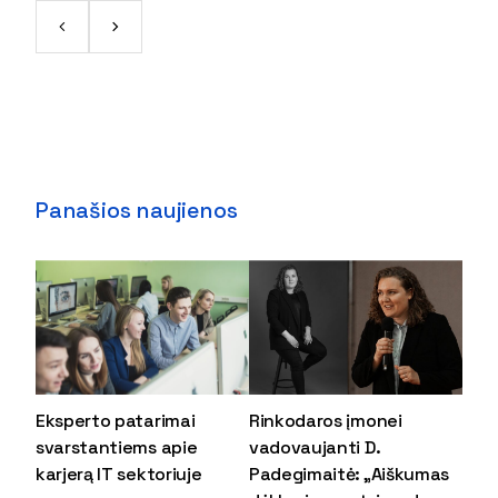
Panašios naujienos
Eksperto patarimai
Rinkodaros įmonei
svarstantiems apie
vadovaujanti D.
karjerą IT sektoriuje
Padegimaitė: „Aiškumas