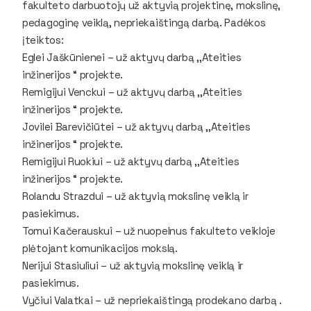
fakulteto darbuotojų už aktyvią projektinę, mokslinę,
pedagoginę veiklą, nepriekaištingą darbą. Padėkos
įteiktos:
Eglei Jaškūnienei – už aktyvų darbą ,,Ateities
inžinerijos “ projekte.
Remigijui Venckui – už aktyvų darbą ,,Ateities
inžinerijos “ projekte.
Jovilei Barevičiūtei – už aktyvų darbą ,,Ateities
inžinerijos “ projekte.
Remigijui Ruokiui – už aktyvų darbą ,,Ateities
inžinerijos “ projekte.
Rolandu Strazdui – už aktyvią mokslinę veiklą ir
pasiekimus.
Tomui Kačerauskui – už nuopelnus fakulteto veikloje
plėtojant komunikacijos mokslą.
Nerijui Stasiuliui – už aktyvią mokslinę veiklą ir
pasiekimus.
Vyčiui Valatkai – už nepriekaištingą prodekano darbą .