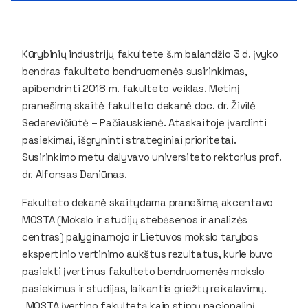
Kūrybinių industrijų fakultete š.m balandžio 3 d. įvyko
bendras fakulteto bendruomenės susirinkimas,
apibendrinti 2018 m. fakulteto veiklas. Metinį
pranešimą skaitė fakulteto dekanė doc. dr. Živilė
Sederevičiūtė – Pačiauskienė. Ataskaitoje įvardinti
pasiekimai, išgryninti strateginiai prioritetai.
Susirinkimo metu dalyvavo universiteto rektorius prof.
dr. Alfonsas Daniūnas.
Fakulteto dekanė skaitydama pranešimą akcentavo
MOSTA (Mokslo ir studijų stebėsenos ir analizės
centras) palyginamojo ir Lietuvos mokslo tarybos
ekspertinio vertinimo aukštus rezultatus, kurie buvo
pasiekti įvertinus fakulteto bendruomenės mokslo
pasiekimus ir studijas, laikantis griežtų reikalavimų.
„MOSTA įvertino fakultetą kaip stiprų nacionalinį