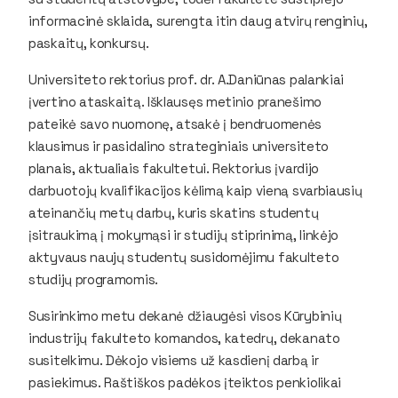
informacinė sklaida, surengta itin daug atvirų renginių,
paskaitų, konkursų.
Universiteto rektorius prof. dr. A.Daniūnas palankiai
įvertino ataskaitą. Išklausęs metinio pranešimo
pateikė savo nuomonę, atsakė į bendruomenės
klausimus ir pasidalino strateginiais universiteto
planais, aktualiais fakultetui. Rektorius įvardijo
darbuotojų kvalifikacijos kėlimą kaip vieną svarbiausių
ateinančių metų darbų, kuris skatins studentų
įsitraukimą į mokymąsi ir studijų stiprinimą, linkėjo
aktyvaus naujų studentų susidomėjimu fakulteto
studijų programomis.
Susirinkimo metu dekanė džiaugėsi visos Kūrybinių
industrijų fakulteto komandos, katedrų, dekanato
susitelkimu. Dėkojo visiems už kasdienį darbą ir
pasiekimus. Raštiškos padėkos įteiktos penkiolikai