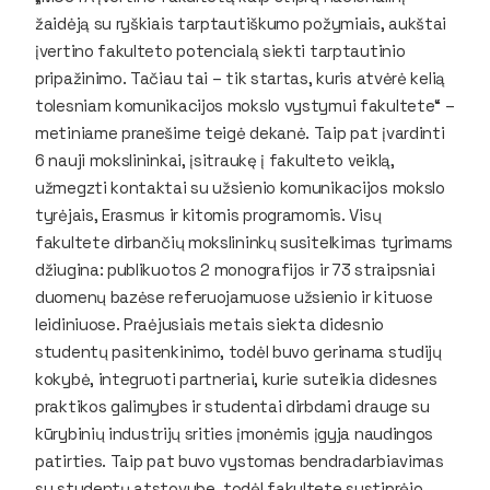
žaidėją su ryškiais tarptautiškumo požymiais, aukštai
įvertino fakulteto potencialą siekti tarptautinio
pripažinimo. Tačiau tai – tik startas, kuris atvėrė kelią
tolesniam komunikacijos mokslo vystymui fakultete“ –
metiniame pranešime teigė dekanė. Taip pat įvardinti
6 nauji mokslininkai, įsitraukę į fakulteto veiklą,
užmegzti kontaktai su užsienio komunikacijos mokslo
tyrėjais, Erasmus ir kitomis programomis. Visų
fakultete dirbančių mokslininkų susitelkimas tyrimams
džiugina: publikuotos 2 monografijos ir 73 straipsniai
duomenų bazėse referuojamuose užsienio ir kituose
leidiniuose. Praėjusiais metais siekta didesnio
studentų pasitenkinimo, todėl buvo gerinama studijų
kokybė, integruoti partneriai, kurie suteikia didesnes
praktikos galimybes ir studentai dirbdami drauge su
kūrybinių industrijų srities įmonėmis įgyja naudingos
patirties. Taip pat buvo vystomas bendradarbiavimas
su studentų atstovybe, todėl fakultete sustiprėjo