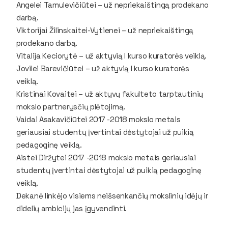
Angelei Tamulevičiūtei – už nepriekaištingą prodekano
darbą.
Viktorijai Žilinskaitei-Vytienei – už nepriekaištingą
prodekano darbą.
Vitalija Keciorytė – už aktyvią I kurso kuratorės veiklą.
Jovilei Barevičiūtei – už aktyvią I kurso kuratorės
veiklą.
Kristinai Kovaitei – už aktyvų fakulteto tarptautinių
mokslo partnerysčių plėtojimą.
Vaidai Asakavičiūtei 2017 -2018 mokslo metais
geriausiai studentų įvertintai dėstytojai už puikią
pedagoginę veiklą.
Aistei Diržytei 2017 -2018 mokslo metais geriausiai
studentų įvertintai dėstytojai už puikią pedagoginę
veiklą.
Dekanė linkėjo visiems neišsenkančių mokslinių idėjų ir
didelių ambicijų jas įgyvendinti.