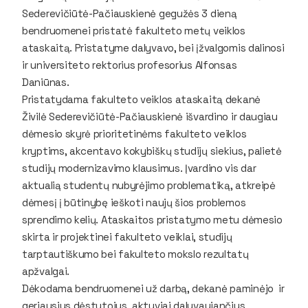
Sederevičiūtė-Pačiauskienė gegužės 3 dieną
bendruomenei pristatė fakulteto metų veiklos
ataskaitą. Pristatyme dalyvavo, bei įžvalgomis dalinosi
ir universiteto rektorius profesorius Alfonsas
Daniūnas.
Pristatydama fakulteto veiklos ataskaitą dekanė
Živilė Sederevičiūtė-Pačiauskienė išvardino ir daugiau
dėmesio skyrė prioritetinėms fakulteto veiklos
kryptims, akcentavo kokybiškų studijų siekius, palietė
studijų modernizavimo klausimus. Įvardino vis dar
aktualią studentų nubyrėjimo problematiką, atkreipė
dėmesį į būtinybę ieškoti naujų šios problemos
sprendimo kelių. Ataskaitos pristatymo metu dėmesio
skirta ir projektinei fakulteto veiklai, studijų
tarptautiškumo bei fakulteto mokslo rezultatų
apžvalgai.
Dėkodama bendruomenei už darbą, dekanė paminėjo ir
geriausius dėstytojus, aktyviai dalyvaujančius