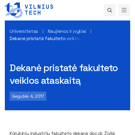
Universitetas
Naujienos ir įvykiai
Dekanė pristatė fakulteto veiklos ataskaitą
Dekanė pristatė fakulteto
veiklos ataskaitą
Gegužės 4, 2017
Kūrybinių industrijų fakulteto dekanė doc.dr. Živilė