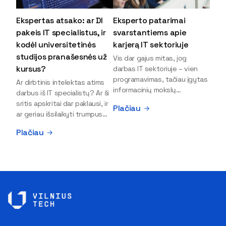
Ekspertas atsako: ar DI
Eksperto patarimai
pakeis IT specialistus, ir
svarstantiems apie
kodėl universitetinės
karjerą IT sektoriuje
studijos pranašesnės už
Vis dar gajus mitas, jog
kursus?
darbas IT sektoriuje – vien
programavimas, tačiau įgytas
Ar dirbtinis intelektas atims
informacinių mokslų
darbus iš IT specialistų? Ar ši
išsilavinimas gali atverti kur
sritis apskritai dar paklausi, ir
Plačiau
kas daugiau durų ir net
ar geriau išsilaikyti trumpus
užauginti iki vadovų. Sparčiai
kursus, ar vis tik stoti į
Plačiau
keičiantis technologijoms,
universitetą? Tokie klausimai
šiandien darbo rinkoje trūksta
dažniausiai iškyla apie
dirbtinio intelekto (DI),
informacinių technologijų
kibernetinio saugumo,
studijas svarstantiems
debesijos ekspertų,
jaunuoliams. Iš šiuos ir kitus
duomenų analitikų.
klausimus apie šio sektoriaus
Apsispręsti dėl studijų
ypatybes bei universitetinių
programos ar karjeros
studijų pranašumą pasakoja
krypties neretai trukdo
VILNIUS TECH Fundamentinių