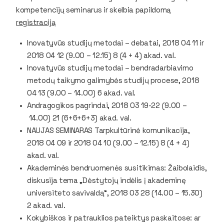
kompetencijų seminarus ir skelbia papildomą
registraciją
Inovatyvūs studijų metodai – debatai, 2018 04 11 ir
2018 04 12 (9.00 – 12.15) 8 (4 + 4) akad. val.
Inovatyvūs studijų metodai – bendradarbiavimo
metodų taikymo galimybės studijų procese, 2018
04 13 (9.00 – 14.00) 6 akad. val.
Andragogikos pagrindai, 2018 03 19-22 (9.00 –
14.00) 21 (6+6+6+3) akad. val.
NAUJAS SEMINARAS Tarpkultūrinė komunikacija,
2018 04 09 ir 2018 04 10 (9.00 – 12.15) 8 (4 + 4)
akad. val.
Akademinės bendruomenės susitikimas: Žaibolaidis,
diskusija tema „Dėstytojų indėlis į akademinę
universiteto savivaldą“, 2018 03 28 (14.00 – 15.30)
2 akad. val.
Kokybiškos ir patrauklios pateiktys paskaitose: ar