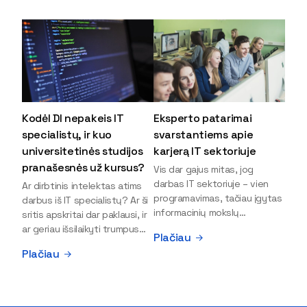
Kodėl DI nepakeis IT
Eksperto patarimai
specialistų, ir kuo
svarstantiems apie
universitetinės studijos
karjerą IT sektoriuje
pranašesnės už kursus?
Vis dar gajus mitas, jog
darbas IT sektoriuje – vien
Ar dirbtinis intelektas atims
programavimas, tačiau įgytas
darbus iš IT specialistų? Ar ši
informacinių mokslų
sritis apskritai dar paklausi, ir
išsilavinimas gali atverti kur
ar geriau išsilaikyti trumpus
Plačiau
kas daugiau durų ir net
kursus, ar vis tik stoti į
Plačiau
užauginti iki vadovų. Sparčiai
universitetą? Tokie klausimai
keičiantis technologijoms,
dažniausiai iškyla apie
šiandien darbo rinkoje trūksta
informacinių technologijų
dirbtinio intelekto (DI),
studijas svarstantiems