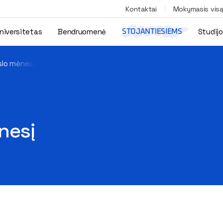
Kontaktai
Mokymasis vis
niversitetas
Bendruomenė
Studij
STOJANTIESIEMS
sio mėnesį
nesį