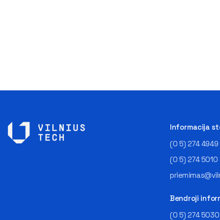
Informacija s
(0 5) 274 4949
(0 5) 274 5010
priemimas@viln
Bendroji infor
(0 5) 274 5030