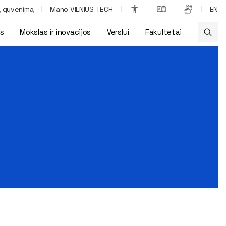
ą gyvenimą
Mano VILNIUS TECH
EN
os
Mokslas ir inovacijos
Verslui
Fakultetai