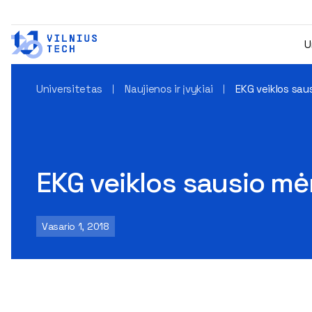
U
Universitetas
Naujienos ir įvykiai
EKG veiklos sau
EKG veiklos sausio mė
Vasario 1, 2018