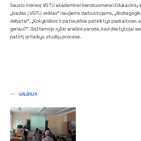
Sausio mėnesį VGTU akademinei bendruomenei Edukacinių k
„Įvadas į VGTU veiklas“ naujiems darbuotojams, „Andragogik
debatai“, „Kokybiškos ir patrauklios pateiktys paskaitose: ar
geriau?“. Grįžtamojo ryšio analizė parodė, kad dėstytojai se
patirtį pritaikys studijų procese.
GALERIJA