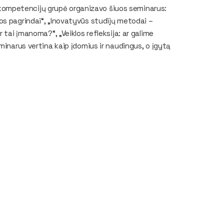
ompetencijų grupė organizavo šiuos seminarus:
os pagrindai“, „Inovatyvūs studijų metodai –
 tai įmanoma?“, „Veiklos refleksija: ar galime
minarus vertina kaip įdomius ir naudingus, o įgytą