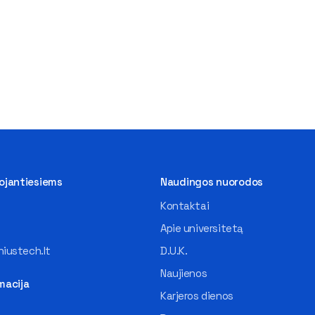
tojantiesiems
Naudingos nuorodos
Kontaktai
Apie universitetą
iustech.lt
D.U.K.
Naujienos
macija
Karjeros dienos