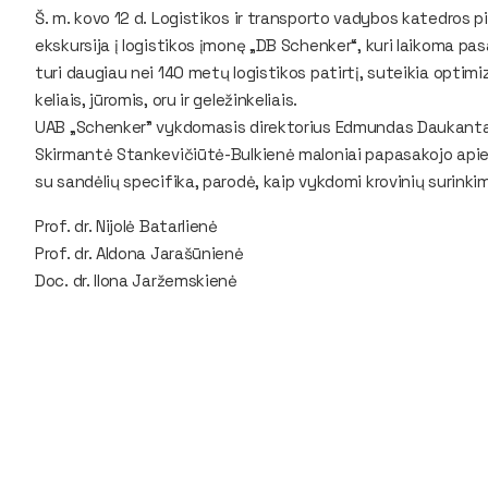
Š. m. kovo 12 d. Logistikos ir transporto vadybos katedros
ekskursija į logistikos įmonę „DB Schenker“, kuri laikoma pas
turi daugiau nei 140 metų logistikos patirtį, suteikia opti
keliais, jūromis, oru ir geležinkeliais.
UAB „Schenker” vykdomasis direktorius Edmundas Daukantas
Skirmantė Stankevičiūtė-Bulkienė maloniai papasakojo apie 
su sandėlių specifika, parodė, kaip vykdomi krovinių surinkim
Prof. dr. Nijolė Batarlienė
Prof. dr. Aldona Jarašūnienė
Doc. dr. Ilona Jaržemskienė