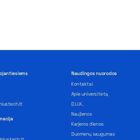
tojantiesiems
Naudingos nuorodos
Kontaktai
Apie universitetą
iustech.lt
D.U.K.
Naujienos
macija
Karjeros dienos
Duomenų saugumas
lniustech.lt