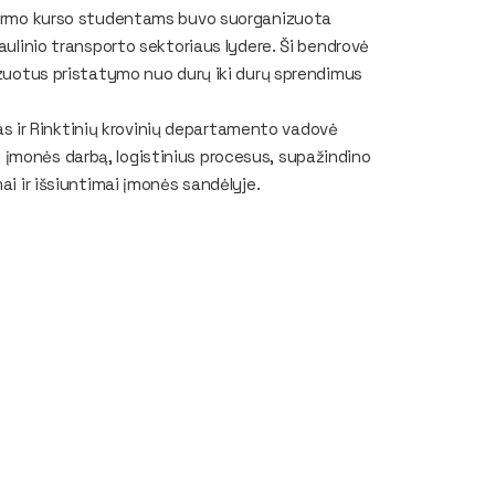
 pirmo kurso studentams buvo suorganizuota
aulinio transporto sektoriaus lydere. Ši bendrovė
mizuotus pristatymo nuo durų iki durų sprendimus
 ir Rinktinių krovinių departamento vadovė
įmonės darbą, logistinius procesus, supažindino
ai ir išsiuntimai įmonės sandėlyje.