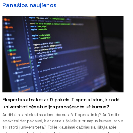
Panašios naujienos
Ekspertas atsako: ar DI pakeis IT specialistus, ir kodėl
universitetinės studijos pranašesnės už kursus?
Ar dirbtinis intelektas atims darbus iš IT specialistų? Ar ši sritis
apskritai dar paklausi, ir ar geriau išsilaikyti trumpus kursus, ar vis
tik stoti į universitetą? Tokie klausimai dažniausiai iškyla apie