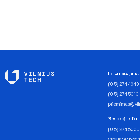
Informacija s
(0 5) 274 4949
(0 5) 274 5010
priemimas@viln
Bendroji infor
(0 5) 274 5030
vilniustech@vi