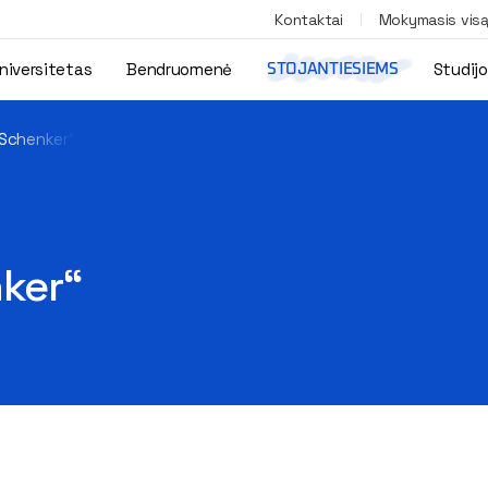
Kontaktai
Mokymasis vis
niversitetas
Bendruomenė
Studij
STOJANTIESIEMS
 Schenker“
nker“