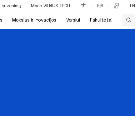
ą gyvenimą
Mano VILNIUS TECH
EN
os
Mokslas ir inovacijos
Verslui
Fakultetai