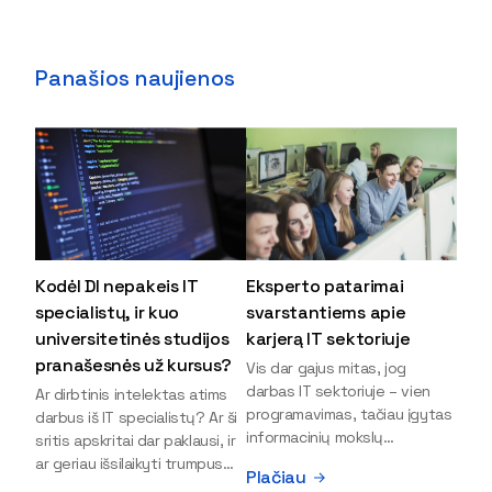
Panašios naujienos
Kodėl DI nepakeis IT
Eksperto patarimai
specialistų, ir kuo
svarstantiems apie
universitetinės studijos
karjerą IT sektoriuje
pranašesnės už kursus?
Vis dar gajus mitas, jog
darbas IT sektoriuje – vien
Ar dirbtinis intelektas atims
programavimas, tačiau įgytas
darbus iš IT specialistų? Ar ši
informacinių mokslų
sritis apskritai dar paklausi, ir
išsilavinimas gali atverti kur
ar geriau išsilaikyti trumpus
Plačiau
kas daugiau durų ir net
kursus, ar vis tik stoti į