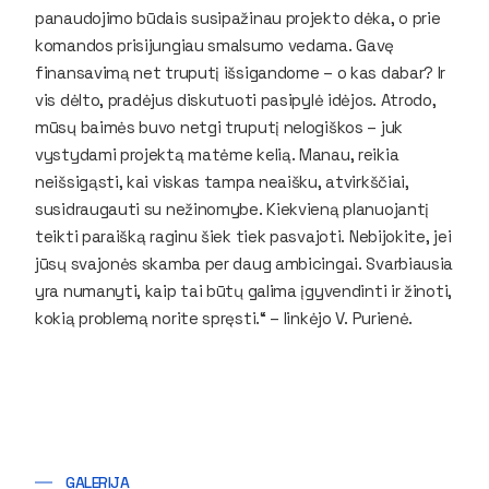
panaudojimo būdais susipažinau projekto dėka, o prie
komandos prisijungiau smalsumo vedama. Gavę
finansavimą net truputį išsigandome – o kas dabar? Ir
vis dėlto, pradėjus diskutuoti pasipylė idėjos. Atrodo,
mūsų baimės buvo netgi truputį nelogiškos – juk
vystydami projektą matėme kelią. Manau, reikia
neišsigąsti, kai viskas tampa neaišku, atvirkščiai,
susidraugauti su nežinomybe. Kiekvieną planuojantį
teikti paraišką raginu šiek tiek pasvajoti. Nebijokite, jei
jūsų svajonės skamba per daug ambicingai. Svarbiausia
yra numanyti, kaip tai būtų galima įgyvendinti ir žinoti,
kokią problemą norite spręsti.“ – linkėjo V. Purienė.
GALERIJA