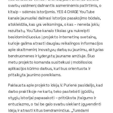
svarbų vaidmenį dalinantis asmeninėmis patirtimis, o
kitaip – sėkmės istorijomis. YES 4 CHAGE YouTube
kanale jaunuoliai dalinasi istorijos pasakojimo būdais,
atskleidžia, kas yra veiksminga, o kas – neneša jokių
rezultatų. YouTube kanalo tikslas yra nukreipti
besidominčiuosius į projekto internetinę svetainę,
kurioje galima atrasti daugiau reikalingos informacijos
apie skaitmeninį inovatyvų darbą su jaunimu, aktyvias
bendruomenes ir lyderystę jauname amžiuje. Šiuo
metu projekto komanda susitelkusi į mobiliosios
aplikacijos kūrimo darbus, kuri bus orientuota ir
pritaikyta jaunimo poreikiams.
Paklausta apie projekto idėją V. Purienė pasidalijo, kad
darbo praktikoje ne kartą teko pastebėti įgūdžių
stygių istorijai papasakoti – pritrūksta įtaigumo ir
entuziazmo, o tai be galo svarbu siekiant įgyvendinti
idėją ir atrasti kitus bendraminčius. „Turėdami