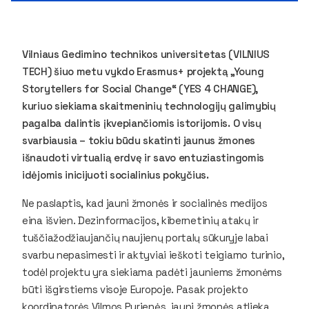
Vilniaus Gedimino technikos universitetas (VILNIUS
TECH) šiuo metu vykdo Erasmus+ projektą „Young
Storytellers for Social Change“ (YES 4 CHANGE),
kuriuo siekiama skaitmeninių technologijų galimybių
pagalba dalintis įkvepiančiomis istorijomis. O visų
svarbiausia – tokiu būdu skatinti jaunus žmones
išnaudoti virtualią erdvę ir savo entuziastingomis
idėjomis inicijuoti socialinius pokyčius.
Ne paslaptis, kad jauni žmonės ir socialinės medijos
eina išvien. Dezinformacijos, kibernetinių atakų ir
tuščiažodžiaujančių naujienų portalų sūkuryje labai
svarbu nepasimesti ir aktyviai ieškoti teigiamo turinio,
todėl projektu yra siekiama padėti jauniems žmonėms
būti išgirstiems visoje Europoje. Pasak projekto
koordinatorės Vilmos Purienės, jauni žmonės atlieka