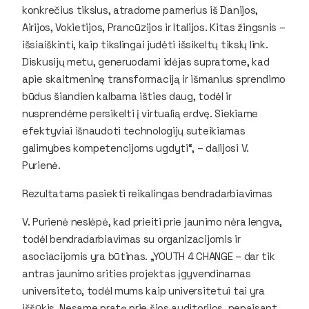
konkrečius tikslus, atradome parnerius iš Danijos,
Airijos, Vokietijos, Prancūzijos ir Italijos. Kitas žingsnis –
išsiaiškinti, kaip tikslingai judėti išsikeltų tikslų link.
Diskusijų metu, generuodami idėjas supratome, kad
apie skaitmeninę transformaciją ir išmanius sprendimo
būdus šiandien kalbama išties daug, todėl ir
nusprendėme persikelti į virtualią erdvę. Siekiame
efektyviai išnaudoti technologijų suteikiamas
galimybes kompetencijoms ugdyti“, – dalijosi V.
Purienė.
Rezultatams pasiekti reikalingas bendradarbiavimas
V. Purienė neslėpė, kad prieiti prie jaunimo nėra lengva,
todėl bendradarbiavimas su organizacijomis ir
asociacijomis yra būtinas. „YOUTH 4 CHANGE – dar tik
antras jaunimo srities projektas įgyvendinamas
universiteto, todėl mums kaip universitetui tai yra
iššūkis. Nesame pratę prie šios auditorijos, nepaisant