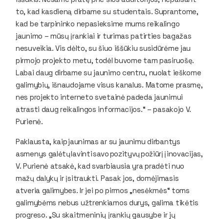
to, kad kasdieną dirbame su studentais. Suprantome,
kad be tarpininko nepasieksime mums reikalingo
jaunimo – mūsų įrankiai ir turimas patirties bagažas
nesuveikia. Vis dėlto, su šiuo iššūkiu susidūrėme jau
pirmojo projekto metu, todėl buvome tam pasiruošę.
Labai daug dirbame su jaunimo centru, nuolat ieškome
galimybių, išnaudojame visus kanalus. Matome prasmę,
nes projekto interneto svetainė padeda jaunimui
atrasti daug reikalingos informacijos.“ – pasakojo V.
Purienė.
Paklausta, kaip jaunimas ar su jaunimu dirbantys
asmenys galėtų lavinti savo pozityvų požiūrį į inovacijas,
V. Purienė atsakė, kad svarbiausia yra pradėti nuo
mažų dalykų ir įsitraukti. Pasak jos, domėjimasis
atveria galimybes. Ir jei po pirmos „nesėkmės“ toms
galimybėms nebus užtrenkiamos durys, galima tikėtis
progreso. „Su skaitmeninių įrankių gausybe ir jų