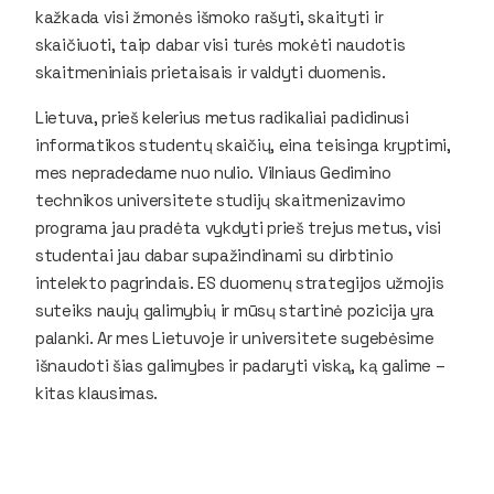
kažkada visi žmonės išmoko rašyti, skaityti ir
skaičiuoti, taip dabar visi turės mokėti naudotis
skaitmeniniais prietaisais ir valdyti duomenis.
Lietuva, prieš kelerius metus radikaliai padidinusi
informatikos studentų skaičių, eina teisinga kryptimi,
mes nepradedame nuo nulio. Vilniaus Gedimino
technikos universitete studijų skaitmenizavimo
programa jau pradėta vykdyti prieš trejus metus, visi
studentai jau dabar supažindinami su dirbtinio
intelekto pagrindais. ES duomenų strategijos užmojis
suteiks naujų galimybių ir mūsų startinė pozicija yra
palanki. Ar mes Lietuvoje ir universitete sugebėsime
išnaudoti šias galimybes ir padaryti viską, ką galime –
kitas klausimas.