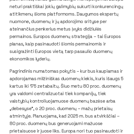
neturi praktiškai jokių galimybių sukurti konkurencingų
atitikmenų šioms platformoms. Daugumos ekspertų
nuomone, duomenų ir jų apdorojimo srityse per
ateinančius penkerius metus įvyks didžiulės
permainos. Europos duomenų strategija – tai Europos
planas, kaip pasinaudoti šiomis permainomis ir
susigražinti Europos vietą tarp pasaulio duomenų
ekonomikos lyderių.
Pagrindinis numatomas pokytis – kur bus kaupiamas ir
apdorojamas milžiniškas duomenų kiekis, kuris išaugs 5
kartus iki 175 zetabaitų. Šiuo metu 80 proc. duomenų
yra valdomi centralizuotai tiek kompanijų, tiek
valstybių kontroliuojamuose duomenų bazėse arba
„debesyse“, o 20 proc. duomenų – mažų prietaisų
atmintyje. Planuojama, kad 2025 m. bus atvirkščiai –
80 proc. duomenų bus generuojami mažuose
prietaisuose ir juose liks. Europa nori tuo pasinaudoti ir