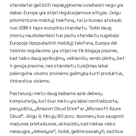
standartai gali būti nepalyginamai svarbesni negu yra
dabar. Europa yra stipri reguliuojamose srityse. Jeigu
prisimintume mobilųjį telefoną, tai jo bumas atsirado
nuo GSM ir tapo europiniu standartu. Todėl daug
įmonių naudodamiesi tuo pačiu standartu sugebėjo
Europoje išpopuliarinti mobilųjį telefoną. Europa dėl
teisinio reguliavimo yra stipri ne tik blogąja prasme,
kad taiko daug apribojimų, veikiančių verslo plėtrą, bet
ir gerąja prasme, nes standartų turėjimas labai
palengvina visoms įmonėms galimybę kurti produktus,
tinkančius visiems.
Pastaruoju metu daug kalbama apie debesų
kompiuteriją, kuri šiuo metu yra labai centralizuota,
pavyzdžiui, „Amazon Cloud Drive“ ar „Microsoft Azure
Cloud“. Jeigu iš tikrųjų 80 proc. duomenų bus saugomi
mažuose prietaisuose, akivaizdu, kad niekas visko
nesaugos „debesyse“, todėl, galime pasakyti, kad bus