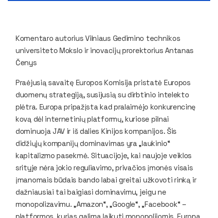
Komentaro autorius Vilniaus Gedimino technikos
universiteto Mokslo ir inovacijų prorektorius Antanas
Čenys
Praėjusią savaitę Europos Komisija pristatė Europos
duomenų strategiją, susijusią su dirbtinio intelekto
plėtra. Europa pripažįsta kad pralaimėjo konkurencinę
kovą dėl internetinių platformų, kuriose pilnai
dominuoja JAV ir iš dalies Kinijos kompanijos. Šis
didžiųjų kompanijų dominavimas yra „laukinio“
kapitalizmo pasekmė. Situacijoje, kai naujoje veiklos
srityje nėra jokio reguliavimo, privačios įmonės visais
įmanomais būdais bando labai greitai užkovoti rinką ir
dažniausiai tai baigiasi dominavimu, jeigu ne
monopolizavimu. „Amazon“, „Google“, „Facebook“ –
platformos, kurias galima laikyti monopolijomis. Europa