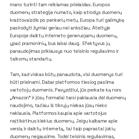
mano turinti tam reikiamas prielaidas. Europos
duomenų strategija numato, kaip atrodys duomenų
kraštovaizdis po penkerių metų. Europa turi galimybę
pasirodyti žymiai geriau nei anksčiau. Ateityje
Europoje daiktų interneto generuojamų duomenų,
ypač pramoninių, bus labai daug. Efektyvus jų
panaudojimas priklausys nuo teisinio reguliavimo ir
taikomų standartų.
Tam, kad viskas būtų panaudota, visi duomenys turi
būti prieinami. Dabar platformos tiesiog pasiima
vartotojų duomenis. Pavyzdžiui, jūs perkate ką nors
„Amazon“ ir jūsų formaliai tarsi paklausia dėl duomenų
naudojimo, tačiau iš tikrųjų niekas jūsų nieko
neklausia. Platformos kaupia apie vartotojus
neįtikėtinus kiekius duomenų. Jeigu kalbame apie
verslą ir daiktų internetą, tai taip paprastai jokių
duomenų negausime. Todėl teisinis reguliavimas,