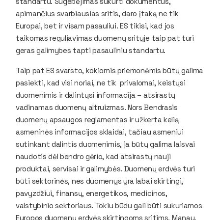
standartu. Sugebėjimas sukurti dokumentus,
apimančius svarbiausias sritis, daro įtaką ne tik
Europai, bet ir visam pasauliui. ES tikisi, kad jos
taikomas reguliavimas duomenų srityje taip pat turi
geras galimybes tapti pasauliniu standartu.
Taip pat ES svarsto, kokiomis priemonėmis būtų galima
pasiekti, kad visi noriai, ne tik privalomai, keistųsi
duomenimis ir dalintųsi informacija – atsirastų
vadinamas duomenų altruizmas. Nors Bendrasis
duomenų apsaugos reglamentas ir užkerta kelią
asmeninės informacijos sklaidai, tačiau asmeniui
sutinkant dalintis duomenimis, ja būtų galima laisvai
naudotis dėl bendro gėrio, kad atsirastų nauji
produktai, servisai ir galimybės. Duomenų erdvės turi
būti sektorinės, nes duomenys yra labai skirtingi,
pavyzdžiui, finansų, energetikos, medicinos,
valstybinio sektoriaus. Tokiu būdu gali būti sukuriamos
Europos duomenų erdvės skirtingoms sritims. Manau,