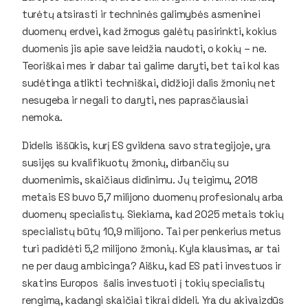
turėtų atsirasti ir techninės galimybės asmeninei
duomenų erdvei, kad žmogus galėtų pasirinkti, kokius
duomenis jis apie save leidžia naudoti, o kokių – ne.
Teoriškai mes ir dabar tai galime daryti, bet tai kol kas
sudėtinga atlikti techniškai, didžioji dalis žmonių net
nesugeba ir negali to daryti, nes paprasčiausiai
nemoka.
Didelis iššūkis, kurį ES gvildena savo strategijoje, yra
susijęs su kvalifikuotų žmonių, dirbančių su
duomenimis, skaičiaus didinimu. Jų teigimu, 2018
metais ES buvo 5,7 milijono duomenų profesionalų arba
duomenų specialistų. Siekiama, kad 2025 metais tokių
specialistų būtų 10,9 milijono. Tai per penkerius metus
turi padidėti 5,2 milijono žmonių. Kyla klausimas, ar tai
ne per daug ambicinga? Aišku, kad ES pati investuos ir
skatins Europos šalis investuoti į tokių specialistų
rengimą, kadangi skaičiai tikrai dideli. Yra du akivaizdūs