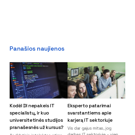
Panašios naujienos
Kodėl DI nepakeis IT
Eksperto patarimai
specialistų, ir kuo
svarstantiems apie
universitetinės studijos
karjerą IT sektoriuje
pranašesnės už kursus?
Vis dar gajus mitas, jog
darbas IT sektoriuje – vien