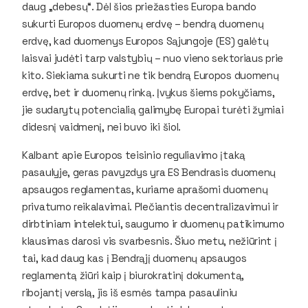
daug „debesų“. Dėl šios priežasties Europa bando
sukurti Europos duomenų erdvę – bendrą duomenų
erdvę, kad duomenys Europos Sąjungoje (ES) galėtų
laisvai judėti tarp valstybių – nuo vieno sektoriaus prie
kito. Siekiama sukurti ne tik bendrą Europos duomenų
erdvę, bet ir duomenų rinką. Įvykus šiems pokyčiams,
jie sudarytų potencialią galimybę Europai turėti žymiai
didesnį vaidmenį, nei buvo iki šiol.
Kalbant apie Europos teisinio reguliavimo įtaką
pasaulyje, geras pavyzdys yra ES Bendrasis duomenų
apsaugos reglamentas, kuriame aprašomi duomenų
privatumo reikalavimai. Plečiantis decentralizavimui ir
dirbtiniam intelektui, saugumo ir duomenų patikimumo
klausimas darosi vis svarbesnis. Šiuo metu, nežiūrint į
tai, kad daug kas į Bendrąjį duomenų apsaugos
reglamentą žiūri kaip į biurokratinį dokumentą,
ribojantį verslą, jis iš esmės tampa pasauliniu