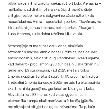
būdai pagerinti situaciją siekiant šio tikslo. Vienas jų –
radikaliai padidinti moterų skaičių, dirbančių šioje
srityje, nes be moterų dalyvavimo užsibrėžto tikslo
nepasieksime. Antra – specialistų perkvalifikavimas, ne
tik ruošiant jaunus žmones, bet ir perkvalifikuojant
tuos žmones, kurie dabar užsiima kita veikla.
Strategijoje numatytas dar vienas, skaičiais
atrodantis mažiau ambicingas ES tikslas, bet gal dar
ambicingesnis, siekiant jo įgyvendinimo. Skaičiuojama,
kad dabar 57 proc. žmonių ES turi bazinių skaitmeninių
gebėjimų. ES užsibrėžusi, kad 2025 metais tokių
žmonių skaičius turėtų išaugti iki 65 proc. Tai, kad du
trečdaliai žmonių Europoje 2025 metais turėtų bazinių
skaitmeninių gebėjimų, yra labai ambicingas tikslas.
Akivaizdu, kad ES mano, kad visas gyvenimas ir
ekonomika tampa skaitmenizuota ir be šių įgūdžių
netolimoje ateityje tiesiog neišsiversime. Taip, kaip