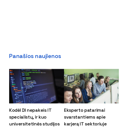
Panašios naujienos
Kodėl DI nepakeis IT
Eksperto patarimai
specialistų, ir kuo
svarstantiems apie
universitetinės studijos
karjerą IT sektoriuje