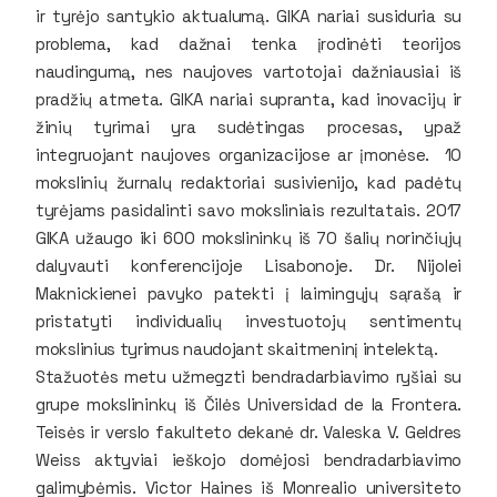
ir tyrėjo santykio aktualumą. GIKA nariai susiduria su
problema, kad dažnai tenka įrodinėti teorijos
naudingumą, nes naujoves vartotojai dažniausiai iš
pradžių atmeta. GIKA nariai supranta, kad inovacijų ir
žinių tyrimai yra sudėtingas procesas, ypaž
integruojant naujoves organizacijose ar įmonėse. 10
mokslinių žurnalų redaktoriai susivienijo, kad padėtų
tyrėjams pasidalinti savo moksliniais rezultatais. 2017
GIKA užaugo iki 600 mokslininkų iš 70 šalių norinčiųjų
dalyvauti konferencijoje Lisabonoje. Dr. Nijolei
Maknickienei pavyko patekti į laimingųjų sąrašą ir
pristatyti individualių investuotojų sentimentų
mokslinius tyrimus naudojant skaitmeninį intelektą.
Stažuotės metu užmegzti bendradarbiavimo ryšiai su
grupe mokslininkų iš Čilės Universidad de la Frontera.
Teisės ir verslo fakulteto dekanė dr. Valeska V. Geldres
Weiss aktyviai ieškojo domėjosi bendradarbiavimo
galimybėmis. Victor Haines iš Monrealio universiteto