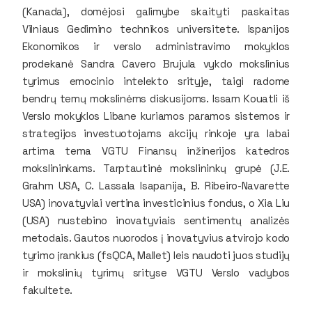
(Kanada), domėjosi galimybe skaityti paskaitas
Vilniaus Gedimino technikos universitete. Ispanijos
Ekonomikos ir verslo administravimo mokyklos
prodekanė Sandra Cavero Brujula vykdo mokslinius
tyrimus emocinio intelekto srityje, taigi radome
bendrų temų mokslinėms diskusijoms. Issam Kouatli iš
Verslo mokyklos Libane kuriamos paramos sistemos ir
strategijos investuotojams akcijų rinkoje yra labai
artima tema VGTU Finansų inžinerijos katedros
mokslininkams. Tarptautinė mokslininkų grupė (J.E.
Grahm USA, C. Lassala Isapanija, B. Ribeiro-Navarette
USA) inovatyviai vertina investicinius fondus, o Xia Liu
(USA) nustebino inovatyviais sentimentų analizės
metodais. Gautos nuorodos į inovatyvius atvirojo kodo
tyrimo įrankius (fsQCA, Mallet) leis naudoti juos studijų
ir mokslinių tyrimų srityse VGTU Verslo vadybos
fakultete.