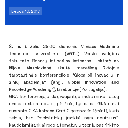
Liepos 10, 2017
Š. m. birželio 28-30 dienomis Vilniaus Gedimino
technikos universiteto (VGTU) Verslo vadybos
fakulteto Finansų inžinerijos katedros lektorė dr.
Nijolė Maknickienė skaitė pranešimą 7-tojoje
tarptautinėje konferencijoje “Globalioji inovacijų ir
žinių akademija” (angl. Global innovation and
Knowledge Academy”), Lisabonoje (Portugalija).
GIKA konferencijoje dalyvaujantys mokslininkai daug
dėmesio skiria inovacijų ir žinių tyrimams. GIKA nariai
supranta GIKA kolegos Gerd Gigerenzerio išmintį, kuris
teigia, kad "mokslininkų įrankiai nėra neutralūs".
Naudojami įrankiai rodo alternatyvių teorijų pasirinkimo