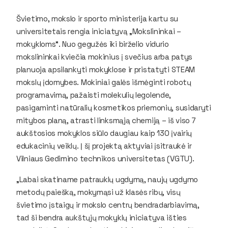
Švietimo, mokslo ir sporto ministerija kartu su
universitetais rengia iniciatyvą „Mokslininkai –
mokykloms“. Nuo gegužės iki birželio vidurio
mokslininkai kviečia mokinius į svečius arba patys
planuoja apsilankyti mokyklose ir pristatyti STEAM
mokslų įdomybes. Mokiniai galės išmėginti robotų
programavimą, pažaisti molekulių legolende,
pasigaminti natūralių kosmetikos priemonių, susidaryti
mitybos planą, atrasti linksmąją chemiją – iš viso 7
aukštosios mokyklos siūlo daugiau kaip 130 įvairių
edukacinių veiklų. Į šį projektą aktyviai įsitraukė ir
Vilniaus Gedimino technikos universitetas (VGTU).
„Labai skatiname patrauklų ugdymą, naujų ugdymo
metodų paiešką, mokymąsi už klasės ribų, visų
švietimo įstaigų ir mokslo centrų bendradarbiavimą,
tad ši bendra aukštųjų mokyklų iniciatyva išties