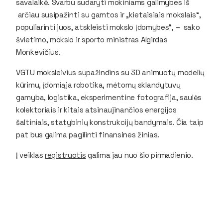
savalaikė. Svarbu sudaryti mokiniams galimybes iš
arčiau susipažinti su gamtos ir „kietaisiais mokslais“,
populiarinti juos, atskleisti mokslo įdomybes“, – sako
švietimo, mokslo ir sporto ministras Algirdas
Monkevičius.
VGTU moksleivius supažindins su 3D animuotų modelių
kūrimu, įdomiąja robotika, mėtomų sklandytuvų
gamyba, logistika, eksperimentine fotografija, saulės
kolektoriais ir kitais atsinaujinančios energijos
šaltiniais, statybinių konstrukcijų bandymais. Čia taip
pat bus galima pagilinti finansines žinias.
Į veiklas
registruotis
galima jau nuo šio pirmadienio.