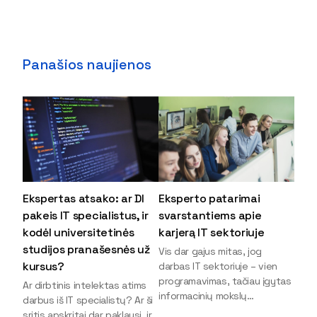
Panašios naujienos
Ekspertas atsako: ar DI
Eksperto patarimai
pakeis IT specialistus, ir
svarstantiems apie
kodėl universitetinės
karjerą IT sektoriuje
studijos pranašesnės už
Vis dar gajus mitas, jog
kursus?
darbas IT sektoriuje – vien
programavimas, tačiau įgytas
Ar dirbtinis intelektas atims
informacinių mokslų
darbus iš IT specialistų? Ar ši
išsilavinimas gali atverti kur
sritis apskritai dar paklausi, ir