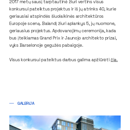
2017 metų sausį tarptautinė žiuri vertins visus
konkursui pateiktus projektus ir iš jų atrinks 40, kurie
geriausiai atspindės šiuolaikinės architektūros
Europoje sceną. Balandį žiuri aplankys 5, jų nuomone,
geriausius projektus. Apdovanojimų ceremonija, kada
bus įteikiamas Grand Prix ir Jaunojo architekto prizai,
vyks Barselonoje gegužės pabaigoje.
Visus konkursui pateiktus darbus galima apžiūrėti
čia.
GALERIJA