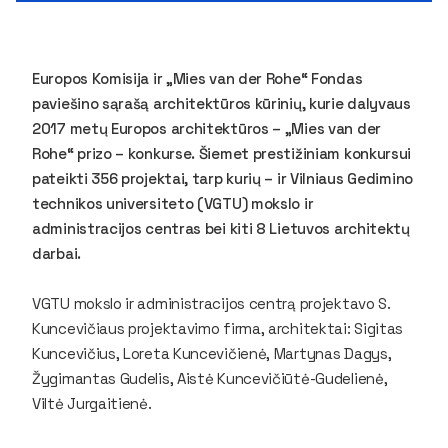
Europos Komisija ir „Mies van der Rohe“ Fondas
paviešino sąrašą architektūros kūrinių, kurie dalyvaus
2017 metų Europos architektūros – „Mies van der
Rohe“ prizo – konkurse. Šiemet prestižiniam konkursui
pateikti 356 projektai, tarp kurių – ir Vilniaus Gedimino
technikos universiteto (VGTU) mokslo ir
administracijos centras bei kiti 8 Lietuvos architektų
darbai.
VGTU mokslo ir administracijos centrą projektavo S.
Kuncevičiaus projektavimo firma, architektai: Sigitas
Kuncevičius, Loreta Kuncevičienė, Martynas Dagys,
Žygimantas Gudelis, Aistė Kuncevičiūtė-Gudelienė,
Viltė Jurgaitienė.