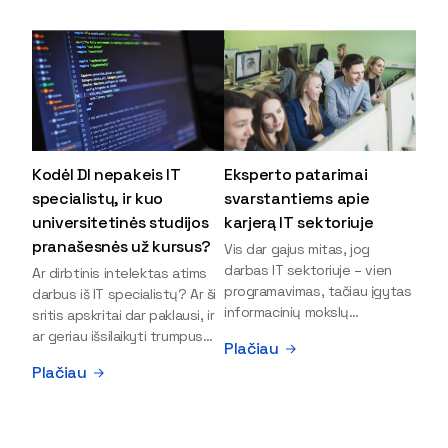
Kodėl DI nepakeis IT
Eksperto patarimai
specialistų, ir kuo
svarstantiems apie
universitetinės studijos
karjerą IT sektoriuje
pranašesnės už kursus?
Vis dar gajus mitas, jog
darbas IT sektoriuje – vien
Ar dirbtinis intelektas atims
programavimas, tačiau įgytas
darbus iš IT specialistų? Ar ši
informacinių mokslų
sritis apskritai dar paklausi, ir
išsilavinimas gali atverti kur
ar geriau išsilaikyti trumpus
Plačiau
kas daugiau durų ir net
kursus, ar vis tik stoti į
Plačiau
užauginti iki vadovų. Sparčiai
universitetą? Tokie klausimai
keičiantis technologijoms,
dažniausiai iškyla apie
šiandien darbo rinkoje trūksta
informacinių technologijų
dirbtinio intelekto (DI),
studijas svarstantiems