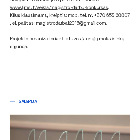
www.ljms.lt/veikla/magistro-darbu-konkursas
.
Kilus klausimams
, kreiptis: mob. tel. nr. +370 653 68807
, el. paštas: magistrodarbai2015@gmail.com.
Projekto organizatoriai: Lietuvos jaunųjų mokslininkų
sąjunga.
GALERIJA