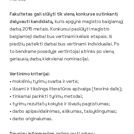
Fakultetas gali siūlyti tik vieną konkurse sutinkantį
dalyvauti kandidatą
, kuris apgynė magistro baigiamąjį
darbą 2015 metais. Konkursui pasiūlyti magistro
baigiamieji darbai bus vertinami keliais etapais. Iš
pradžių pateikti darbai bus vertinami individualiai. Po
to bendrame posėdyje vertintojai atrinks po vieną
geriausią darbą kiekvienai nominacijai.
Vertinimo kriterijai:
• mokslinių tyrimų svarba ir vertė;
• išsami ir tikslinga literatūros apžvalga (teorinė dalis);
• tinkamai parinkti tyrimų metodai;
• tyrimų rezultatų kokybė ir išvadų pagrįstumas;
• darbo apipavidalinimas, aiškumas, taisyklingumas;
• darbo originalumas.
Daugiau informacijos
galima rasti adresu