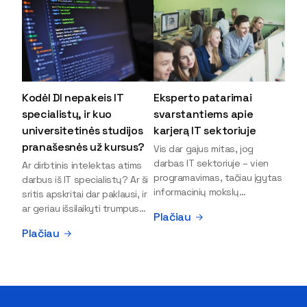
Kodėl DI nepakeis IT
Eksperto patarimai
specialistų, ir kuo
svarstantiems apie
universitetinės studijos
karjerą IT sektoriuje
pranašesnės už kursus?
Vis dar gajus mitas, jog
darbas IT sektoriuje – vien
Ar dirbtinis intelektas atims
programavimas, tačiau įgytas
darbus iš IT specialistų? Ar ši
informacinių mokslų
sritis apskritai dar paklausi, ir
išsilavinimas gali atverti kur
ar geriau išsilaikyti trumpus
Plačiau
kas daugiau durų ir net
kursus, ar vis tik stoti į
Plačiau
užauginti iki vadovų. Sparčiai
universitetą? Tokie klausimai
keičiantis technologijoms,
dažniausiai iškyla apie
šiandien darbo rinkoje trūksta
informacinių technologijų
dirbtinio intelekto (DI),
studijas svarstantiems
kibernetinio saugumo,
jaunuoliams. Iš šiuos ir kitus