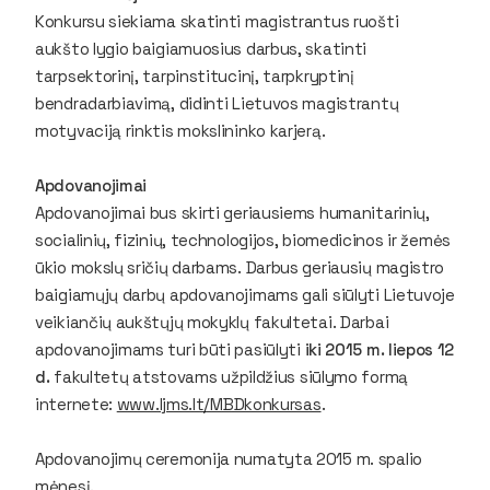
Konkursu siekiama skatinti magistrantus ruošti
aukšto lygio baigiamuosius darbus, skatinti
tarpsektorinį, tarpinstitucinį, tarpkryptinį
bendradarbiavimą, didinti Lietuvos magistrantų
motyvaciją rinktis mokslininko karjerą.
Apdovanojimai
Apdovanojimai bus skirti geriausiems humanitarinių,
socialinių, fizinių, technologijos, biomedicinos ir žemės
ūkio mokslų sričių darbams. Darbus geriausių magistro
baigiamųjų darbų apdovanojimams gali siūlyti Lietuvoje
veikiančių aukštųjų mokyklų fakultetai. Darbai
apdovanojimams turi būti pasiūlyti
iki 2015 m. liepos 12
d.
fakultetų atstovams užpildžius siūlymo formą
internete:
www.ljms.lt/MBDkonkursas
.
Apdovanojimų ceremonija numatyta 2015 m. spalio
mėnesį.