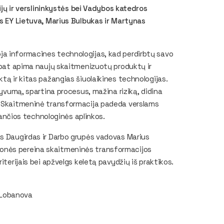
gijų ir verslininkystės bei Vadybos katedros
ės EY Lietuva, Marius Bulbukas ir Martynas
ja informacines technologijas, kad perdirbtų savo
 pat apima naujų skaitmenizuotų produktų ir
tą ir kitas pažangias šiuolaikines technologijas.
tyvumą, spartina procesus, mažina riziką, didina
ą. Skaitmeninė transformacija padeda verslams
čiančios technologinės aplinkos.
as Daugirdas ir Darbo grupės vadovas Marius
onės pereina skaitmeninės transformacijos
iterijais bei apžvelgs keletą pavydžių iš praktikos.
a Lobanova