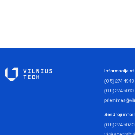
Informacija s
(0 5) 274 4949
(0 5) 274 5010
priemimas@viln
Bendroji infor
(0 5) 274 5030
vilniustech@vi