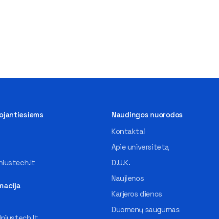
tojantiesiems
Naudingos nuorodos
Kontaktai
Apie universitetą
iustech.lt
D.U.K.
Naujienos
macija
Karjeros dienos
Duomenų saugumas
lniustech.lt