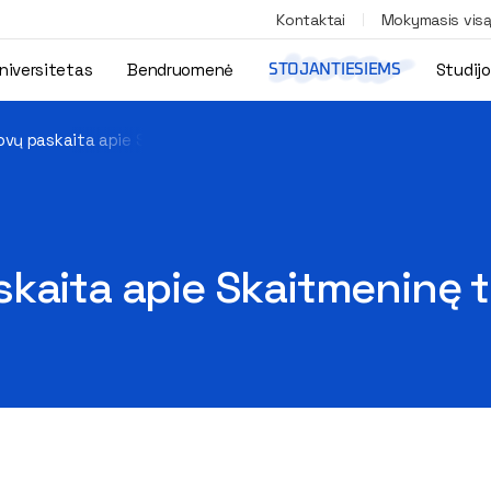
Kontaktai
Mokymasis vis
niversitetas
Bendruomenė
Studij
STOJANTIESIEMS
ovų paskaita apie Skaitmeninę transformaciją
kaita apie Skaitmeninę 