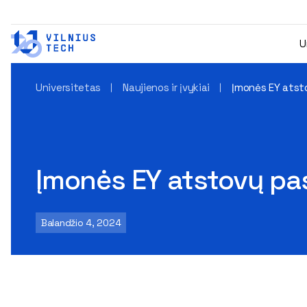
U
Universitetas
Naujienos ir įvykiai
Įmonės EY atst
Įmonės EY atstovų pas
Balandžio 4, 2024