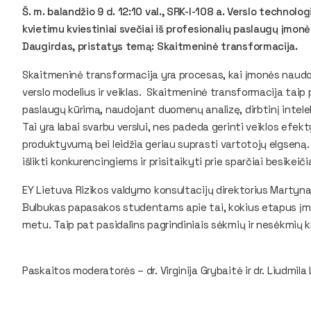
Š. m. balandžio 9 d. 12:10 val., SRK-I-108 a. Verslo technolo
kvietimu kviestiniai svečiai iš profesionalių paslaugų įmon
Daugirdas, pristatys temą: Skaitmeninė transformacija.
Skaitmeninė transformacija yra procesas, kai įmonės naudo
verslo modelius ir veiklas. Skaitmeninė transformacija taip
paslaugų kūrimą, naudojant duomenų analizę, dirbtinį intelek
Tai yra labai svarbu verslui, nes padeda gerinti veiklos efek
produktyvumą bei leidžia geriau suprasti vartotojų elgsen
išlikti konkurencingiems ir prisitaikyti prie sparčiai besikei
EY Lietuva Rizikos valdymo konsultacijų direktorius Martyn
Bulbukas papasakos studentams apie tai, kokius etapus įm
metu. Taip pat pasidalins pagrindiniais sėkmių ir nesėkmių kr
Paskaitos moderatorės – dr. Virginija Grybaitė ir dr. Liudmil