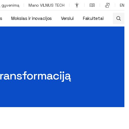
ą gyvenimą
Mano VILNIUS TECH
EN
os
Mokslas ir inovacijos
Verslui
Fakultetai
transformaciją