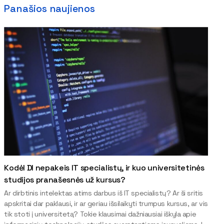
Panašios naujienos
Kodėl DI nepakeis IT specialistų, ir kuo universitetinės
studijos pranašesnės už kursus?
Ar dirbtinis intelektas atims darbus iš IT specialistų? Ar ši sritis
apskritai dar paklausi, ir ar geriau išsilaikyti trumpus kursus, ar vis
tik stoti į universitetą? Tokie klausimai dažniausiai iškyla apie