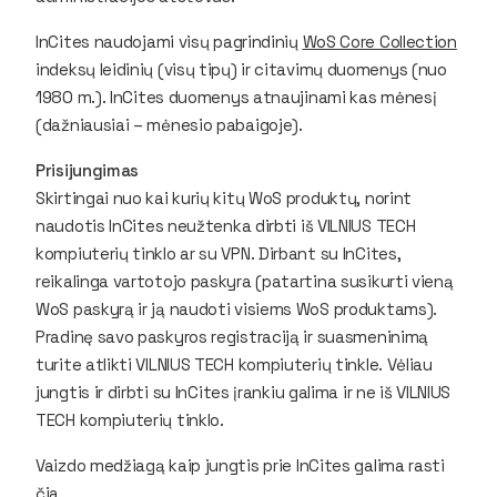
InCites
naudojami visų pagrindinių
WoS Core Collection
indeksų leidinių (visų tipų) ir citavimų duomenys (nuo
1980 m.).
InCites
duomenys atnaujinami kas mėnesį
(dažniausiai – mėnesio pabaigoje).
Prisijungimas
Skirtingai nuo kai kurių kitų WoS produktų, norint
naudotis
InCites
neužtenka dirbti iš VILNIUS TECH
kompiuterių tinklo ar su VPN. Dirbant su
InCites
,
reikalinga vartotojo paskyra (patartina susikurti vieną
WoS paskyrą ir ją naudoti visiems WoS produktams).
Pradinę savo paskyros registraciją ir suasmeninimą
turite atlikti VILNIUS TECH kompiuterių tinkle. Vėliau
jungtis ir dirbti su
InCites
įrankiu galima ir ne iš VILNIUS
TECH kompiuterių tinklo.
Vaizdo medžiagą kaip jungtis prie
InCites
galima rasti
čia