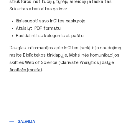
struktūros institucijų, tyrėjų ar leidėjų ataskaitas.
Sukurtas ataskaitas galima:
Išsisaugoti savo
InCites
paskyroje
Atsisiųti PDF formatu
Pasidalinti su kolegomis el. paštu
Daugiau informacijos apie
InCites
įrankį ir jo naudojimą
rasite Bibliotekos tinklapyje, Mokslinės komunikacijos
skilties
Web of Science (Clarivate Analytics)
dalyje
Analizės įrankiai
.
GALERIJA