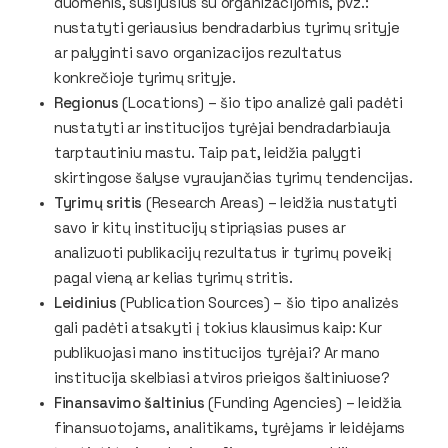
duomenis, susijusius su organizacijomis, pvz.:
nustatyti geriausius bendradarbius tyrimų srityje
ar palyginti savo organizacijos rezultatus
konkrečioje tyrimų srityje.
Regionus
(
Locations
) – šio tipo analizė gali padėti
nustatyti ar institucijos tyrėjai bendradarbiauja
tarptautiniu mastu. Taip pat, leidžia palygti
skirtingose šalyse vyraujančias tyrimų tendencijas.
Tyrimų sritis
(
Research Areas
) – leidžia nustatyti
savo ir kitų institucijų stipriąsias puses ar
analizuoti publikacijų rezultatus ir tyrimų poveikį
pagal vieną ar kelias tyrimų stritis.
Leidinius
(
Publication Sources
) – šio tipo analizės
gali padėti atsakyti į tokius klausimus kaip: Kur
publikuojasi mano institucijos tyrėjai? Ar mano
institucija skelbiasi atviros prieigos šaltiniuose?
Finansavimo šaltinius
(
Funding Agencies
) – leidžia
finansuotojams, analitikams, tyrėjams ir leidėjams