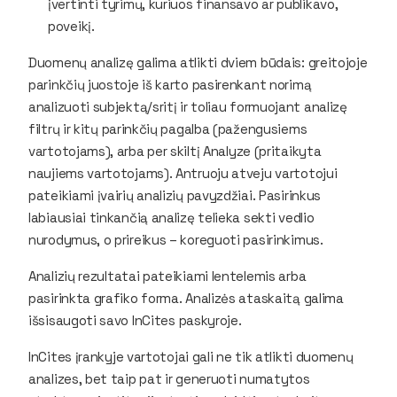
įvertinti tyrimų, kuriuos finansavo ar publikavo,
poveikį.
Duomenų analizę galima atlikti dviem būdais: greitojoje
parinkčių juostoje iš karto pasirenkant norimą
analizuoti subjektą/sritį ir toliau formuojant analizę
filtrų ir kitų parinkčių pagalba (pažengusiems
vartotojams), arba per skiltį
Analyze
(pritaikyta
naujiems vartotojams). Antruoju atveju vartotojui
pateikiami įvairių analizių pavyzdžiai. Pasirinkus
labiausiai tinkančią analizę telieka sekti vedlio
nurodymus, o prireikus – koreguoti pasirinkimus.
Analizių rezultatai pateikiami lentelemis arba
pasirinkta grafiko forma. Analizės ataskaitą galima
išsisaugoti savo
InCites
paskyroje.
InCites
įrankyje vartotojai gali ne tik atlikti duomenų
analizes, bet taip pat ir generuoti numatytos