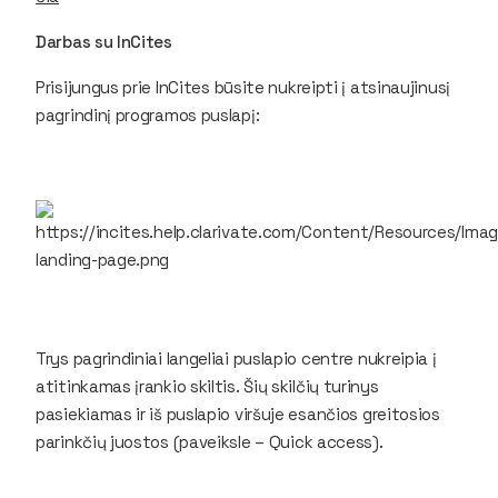
Darbas su InCites
Prisijungus prie
InCites
būsite nukreipti į atsinaujinusį
pagrindinį programos puslapį:
Trys pagrindiniai langeliai puslapio centre nukreipia į
atitinkamas įrankio skiltis. Šių skilčių turinys
pasiekiamas ir iš puslapio viršuje esančios greitosios
parinkčių juostos (paveiksle –
Quick access
).