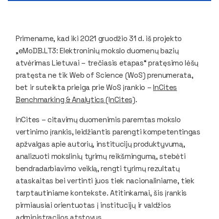
Primename, kad iki 2021 gruodžio 31 d. iš projekto
„eMoDB.LT3: Elektroninių mokslo duomenų bazių
atvėrimas Lietuvai – trečiasis etapas“ pratęsimo lėšų
pratęsta ne tik
Web of Science
(WoS) prenumerata,
bet ir suteikta prieiga prie WoS įrankio –
InCites
Benchmarking & Analytics (InCites)
.
InCites
– citavimų duomenimis paremtas mokslo
vertinimo įrankis, leidžiantis parengti kompetentingas
apžvalgas apie autorių, institucijų produktyvumą,
analizuoti mokslinių tyrimų reikšmingumą, stebėti
bendradarbiavimo veiklą, rengti tyrimų rezultatų
ataskaitas bei vertinti juos tiek nacionaliniame, tiek
tarptautiniame kontekste. Atitinkamai, šis įrankis
pirmiausiai orientuotas į institucijų ir valdžios
administracijos atstovus.