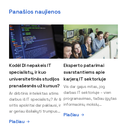
Panašios naujienos
Kodėl DI nepakeis IT
Eksperto patarimai
specialistų, ir kuo
svarstantiems apie
universitetinės studijos
karjerą IT sektoriuje
pranašesnės už kursus?
Vis dar gajus mitas, jog
darbas IT sektoriuje – vien
Ar dirbtinis intelektas atims
programavimas, tačiau įgytas
darbus iš IT specialistų? Ar ši
informacinių mokslų
sritis apskritai dar paklausi, ir
išsilavinimas gali atverti kur
ar geriau išsilaikyti trumpus
Plačiau
kas daugiau durų ir net
kursus, ar vis tik stoti į
Plačiau
užauginti iki vadovų. Sparčiai
universitetą? Tokie klausimai