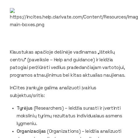
Klaustukas apačioje dešinėje vadinamas „Išteklių
centru“ (paveiksle –
Help and guidance
) ir leidžia
patogiai peržiūrėti vedlius pradedančiajam vartotojui,
programos atnaujinimus bei kitas aktualias naujienas.
InCites
įrankyje galima analizuoti įvairius
subjektus/sritis:
Tyrėjus
(
Researchers
) – leidžia surasti ir įvertinti
mokslinių tyrimų rezultatus individualaus asmens
lygmeniu.
Organizacijas
(
Organizations
) – leidžia analizuoti