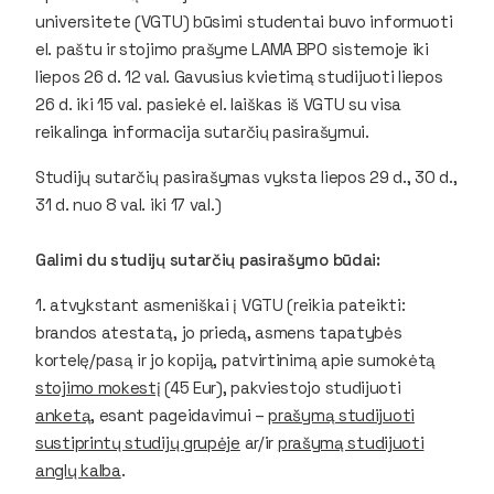
universitete (VGTU) būsimi studentai buvo informuoti
el. paštu ir stojimo prašyme LAMA BPO sistemoje iki
liepos 26 d. 12 val. Gavusius kvietimą studijuoti liepos
26 d. iki 15 val. pasiekė el. laiškas iš VGTU su visa
reikalinga informacija sutarčių pasirašymui.
Studijų sutarčių pasirašymas vyksta liepos 29 d., 30 d.,
31 d. nuo 8 val. iki 17 val.)
Galimi du studijų sutarčių pasirašymo būdai:
1. atvykstant asmeniškai į VGTU (reikia pateikti:
brandos atestatą, jo priedą, asmens tapatybės
kortelę/pasą ir jo kopiją, patvirtinimą apie sumokėtą
stojimo mokestį
(45 Eur), pakviestojo studijuoti
anketą
, esant pageidavimui –
prašymą studijuoti
sustiprintų studijų grupėje
ar/ir
prašymą studijuoti
anglų kalba
.