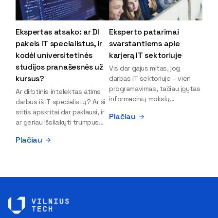
Ekspertas atsako: ar DI
Eksperto patarimai
pakeis IT specialistus, ir
svarstantiems apie
kodėl universitetinės
karjerą IT sektoriuje
studijos pranašesnės už
Vis dar gajus mitas, jog
kursus?
darbas IT sektoriuje – vien
programavimas, tačiau įgytas
Ar dirbtinis intelektas atims
informacinių mokslų
darbus iš IT specialistų? Ar ši
išsilavinimas gali atverti kur
sritis apskritai dar paklausi, ir
Plačiau
kas daugiau durų ir net
ar geriau išsilaikyti trumpus
užauginti iki vadovų. Sparčiai
kursus, ar vis tik stoti į
Plačiau
keičiantis technologijoms,
universitetą? Tokie klausimai
šiandien darbo rinkoje trūksta
dažniausiai iškyla apie
dirbtinio intelekto (DI),
informacinių technologijų
kibernetinio saugumo,
studijas svarstantiems
debesijos ekspertų,
jaunuoliams. Iš šiuos ir kitus
duomenų analitikų.
klausimus apie šio sektoriaus
Apsispręsti dėl studijų
ypatybes bei universitetinių
programos ar karjeros
studijų pranašumą pasakoja