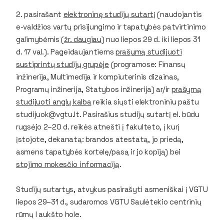
2. pasirašant
elektroninę studijų sutartį
(naudojantis
e-valdžios vartų prisijungimo ir tapatybės patvirtinimo
galimybėmis (
žr. daugiau
) nuo liepos 29 d. iki liepos 31
d. 17 val.). Pageidaujantiems
prašymą studijuoti
sustiprintų studijų grupėje
(programose: Finansų
inžinerija, Multimedija ir kompiuterinis dizainas,
Programų inžinerija, Statybos inžinerija) ar/ir
prašymą
studijuoti anglų kalba
reikia siųsti elektroniniu paštu
studijuok@vgtu.lt. Pasirašius studijų sutartį el. būdu
rugsėjo 2–20 d. reikės atnešti į fakulteto, į kurį
įstojote, dekanatą: brandos atestatą, jo priedą,
asmens tapatybės kortelę/pasą ir jo kopiją) bei
stojimo mokesčio informaciją
.
Studijų sutartys, atvykus pasirašyti asmeniškai į VGTU
liepos 29–31 d., sudaromos VGTU Saulėtekio centrinių
rūmų I aukšto hole.