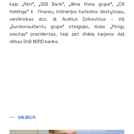
kaip „Rimi", „SEB Bank", „Alma litera grupė", „Čili
Holdings" ir finansų inžinerijos katedros dėstytojas,
verslininkas
doc. dr. Audrius Dzikevičius
– VšĮ
„Eurokonsultantų grupė“ steigėjas, klubo „Pinigų
srautas“ prezidentas, taip pat didelę karjeros dalį
dirbęs DnB NORD banke.
GALERIJA