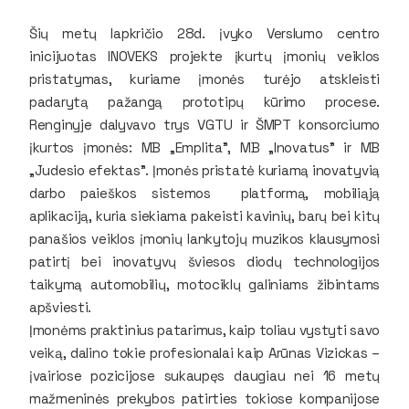
Šių metų lapkričio 28d. įvyko Verslumo centro
inicijuotas INOVEKS projekte įkurtų įmonių veiklos
pristatymas, kuriame įmonės turėjo atskleisti
padarytą pažangą prototipų kūrimo procese.
Renginyje dalyvavo trys VGTU ir ŠMPT konsorciumo
įkurtos įmonės: MB „Emplita”, MB „Inovatus” ir MB
„Judesio efektas”. Įmonės pristatė kuriamą inovatyvią
darbo paieškos sistemos platformą, mobiliąją
aplikaciją, kuria siekiama pakeisti kavinių, barų bei kitų
panašios veiklos įmonių lankytojų muzikos klausymosi
patirtį bei inovatyvų šviesos diodų technologijos
taikymą automobilių, motociklų galiniams žibintams
apšviesti.
Įmonėms praktinius patarimus, kaip toliau vystyti savo
veiką, dalino tokie profesionalai kaip
Arūnas Vizickas
–
įvairiose pozicijose sukaupęs daugiau nei 16 metų
mažmeninės prekybos patirties tokiose kompanijose