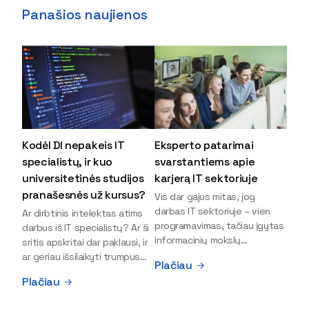
Panašios naujienos
Kodėl DI nepakeis IT
Eksperto patarimai
specialistų, ir kuo
svarstantiems apie
universitetinės studijos
karjerą IT sektoriuje
pranašesnės už kursus?
Vis dar gajus mitas, jog
darbas IT sektoriuje – vien
Ar dirbtinis intelektas atims
programavimas, tačiau įgytas
darbus iš IT specialistų? Ar ši
informacinių mokslų
sritis apskritai dar paklausi, ir
išsilavinimas gali atverti kur
ar geriau išsilaikyti trumpus
Plačiau
kas daugiau durų ir net
kursus, ar vis tik stoti į
Plačiau
užauginti iki vadovų. Sparčiai
universitetą? Tokie klausimai
keičiantis technologijoms,
dažniausiai iškyla apie