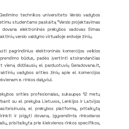
s Gedimino technikos universiteto Verslo vadybos
kvietimu studentams paskaitą "Verslo projektavimas
era dovana elektroninės prekybos vadovas Simas
ktinių verslo valdymo virtualioje erdvėje žinių.
i pagrindinius elektroninės komercijos veiklos
sprendimo būdus, padės įvertinti atsirandančias
 vieną didžiausių el. parduotuvių Geradovana.lt,
ktinių vadybos srities žinių apie el. komercijos
kvienam e. rinkos dalyviui.
rekybos srities profesionalas, sukaupęs 12 metų
rbant su el. prekyba Lietuvos, Lenkijos ir Latvijos
siteisinusią el. prekybos platformą, pritaikytą
sirinkti ir įsigyti dovaną. Įgyvendinta rinkodaros
lių, prisitaikyta prie kiekvienos rinkos specifikos,