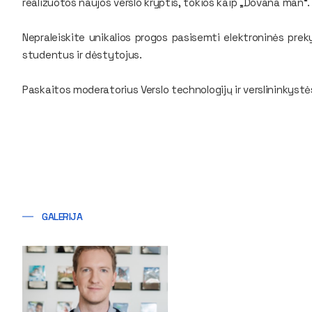
realizuotos naujos verslo kryptis, tokios kaip „Dovana man“.
Nepraleiskite unikalios progos pasisemti elektroninės prek
studentus ir dėstytojus.
Paskaitos moderatorius Verslo technologijų ir verslininkystė
GALERIJA