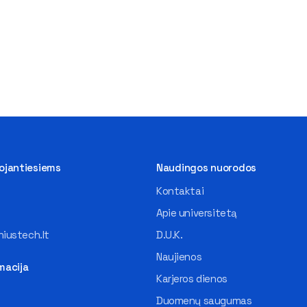
tojantiesiems
Naudingos nuorodos
Kontaktai
Apie universitetą
iustech.lt
D.U.K.
Naujienos
macija
Karjeros dienos
Duomenų saugumas