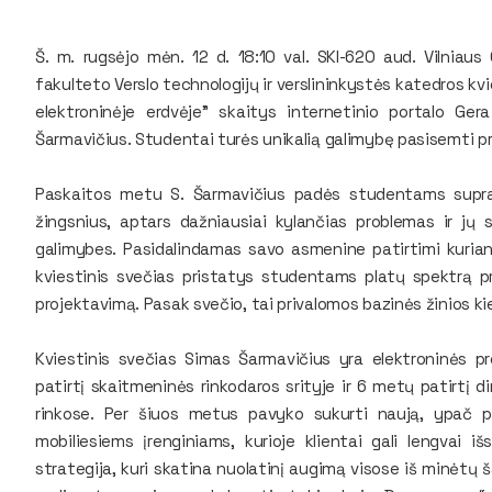
Š. m. rugsėjo mėn. 12 d. 18:10 val. SKI-620 aud. Vilniau
fakulteto Verslo technologijų ir verslininkystės katedros 
elektroninėje erdvėje" skaitys internetinio portalo G
Šarmavičius. Studentai turės unikalią galimybę pasisemti pra
Paskaitos metu S. Šarmavičius padės studentams suprast
žingsnius, aptars dažniausiai kylančias problemas ir jų 
galimybes. Pasidalindamas savo asmenine patirtimi kuriant
kviestinis svečias pristatys studentams platų spektrą pra
projektavimą. Pasak svečio, tai privalomos bazinės žinios kie
Kviestinis svečias Simas Šarmavičius yra elektroninės p
patirtį skaitmeninės rinkodaros srityje ir 6 metų patirtį di
rinkose. Per šiuos metus pavyko sukurti naują, ypač pa
mobiliesiems įrenginiams, kurioje klientai gali lengvai iš
strategija, kuri skatina nuolatinį augimą visose iš minėtų ša