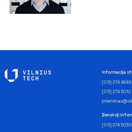
Informacija s
(0 5) 274 4949
(0 5) 274 5010
priemimas@viln
Bendroji infor
(0 5) 274 5030