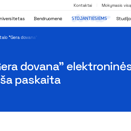
Kontaktai
Mokymasis vis
niversitetas
Bendruomenė
Studij
STOJANTIESIEMS
rtalo "Gera dovana" elektroninės prekybos vadovo Simo Šarmavič
"Gera dovana" elektronin
ša paskaita