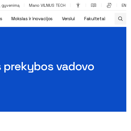
ą gyvenimą
Mano VILNIUS TECH
EN
os
Mokslas ir inovacijos
Verslui
Fakultetai
iaus vieša paskaita
ės prekybos vadovo