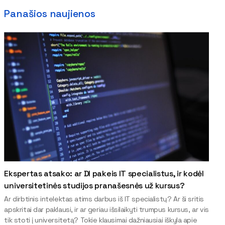
Panašios naujienos
Ekspertas atsako: ar DI pakeis IT specialistus, ir kodėl
universitetinės studijos pranašesnės už kursus?
Ar dirbtinis intelektas atims darbus iš IT specialistų? Ar ši sritis
apskritai dar paklausi, ir ar geriau išsilaikyti trumpus kursus, ar vis
tik stoti į universitetą? Tokie klausimai dažniausiai iškyla apie